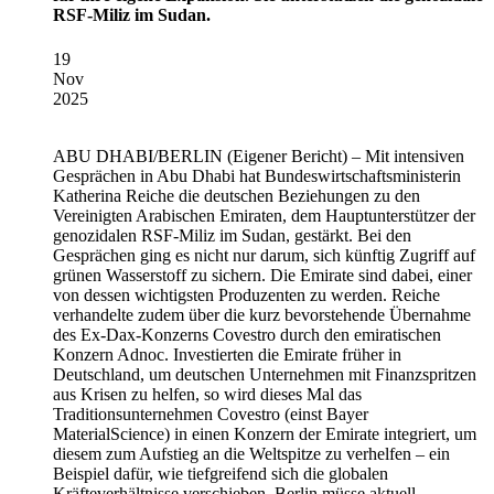
RSF-Miliz im Sudan.
19
Nov
2025
ABU DHABI/BERLIN
(Eigener Bericht) – Mit intensiven
Gesprächen in Abu Dhabi hat Bundeswirtschaftsministerin
Katherina Reiche die deutschen Beziehungen zu den
Vereinigten Arabischen Emiraten, dem Hauptunterstützer der
genozidalen RSF-Miliz im Sudan, gestärkt. Bei den
Gesprächen ging es nicht nur darum, sich künftig Zugriff auf
grünen Wasserstoff zu sichern. Die Emirate sind dabei, einer
von dessen wichtigsten Produzenten zu werden. Reiche
verhandelte zudem über die kurz bevorstehende Übernahme
des Ex-Dax-Konzerns Covestro durch den emiratischen
Konzern Adnoc. Investierten die Emirate früher in
Deutschland, um deutschen Unternehmen mit Finanzspritzen
aus Krisen zu helfen, so wird dieses Mal das
Traditionsunternehmen Covestro (einst Bayer
MaterialScience) in einen Konzern der Emirate integriert, um
diesem zum Aufstieg an die Weltspitze zu verhelfen – ein
Beispiel dafür, wie tiefgreifend sich die globalen
Kräfteverhältnisse verschieben. Berlin müsse aktuell