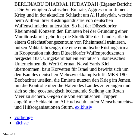
BERLIN/ABU DHABI/AL HUDAYDAH
(Eigener Bericht)
- Die Vereinigten Arabischen Emirate, Aggressor im Jemen-
Krieg und in der aktuellen Schlacht um Al Hudaydah, werden
beim Aufbau ihrer Rüstungsindustrie von deutschen
Waffenschmieden unterstützt. So hat der Düsseldorfer
Rheinmetall-Konzern den Emiraten bei der Gründung einer
Munitionsfabrik geholfen; die Streitkräfte des Landes, die in
einem Gefechtsübungszentrum von Rheinmetall trainieren,
nutzen Militärfahrzeuge, die eine emiratische Rüstungsfirma
in Kooperation mit dem Düsseldorfer Waffenproduzenten
hergestellt hat. Umgekehrt hat ein emiratisch-libanesisches
Unternehmen die Werft German Naval Yards Kiel
übernommen, baut Korvetten für Israel und bewirbt sich um
den Bau des deutschen Mehrzweckkampfschiffs MKS 180.
Beobachter urteilen, die Emirate nutzten den Krieg im Jemen,
um die Kontrolle über die Häfen des Landes zu erlangen und
sich so eine geostrategisch bedeutende Stellung am Roten
Meer zu sichern. Gegen die von emiratischen Truppen
angeführte Schlacht um Al Hudaydah laufen Menschenrechts-
und Hilfsorganisationen Sturm.
ex.klusiv
vorherige
nächste
Aktuell