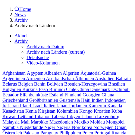
Home
News
Archiv
Archiv nach Ländern
Aktuell
Archiv
Archiv nach Datum
Archiv nach Ländern
(current)
Detailsuche
Video-Kolumnen
Afghanistan
Ägypten
Albanien
Algerien
Äquatorial-Guinea
Argentinien
Armenien
Aserbaidschan
Äthiopien
Australien
Bahrain
Belarus
Belgien
Benin
Bolivien
Bosnien-Herzegowina
Brasilien
Bulgarien
Burkina Faso
Burundi
Chile
China
Dänemark
Dschibuti
Ecuador
Elfenbeinküste
Estland
Finnland
Georgien
Ghana
Griechenland
Großbritannien
Guatemala
Haiti
Indien
Indonesien
Irak
Iran
Irland
Israel
Italien
Japan
Jordanien
Kamerun
Kanada
Kasachstan
Kenia
Kirgistan
Kolumbien
Kongo
Kroatien
Kuba
Kuwait
Lettland
Libanon
Liberia
Libyen
Litauen
Luxemburg
Malaysia
Mali
Marokko
Mazedonien
Mexiko
Moldau
Mongolei
Namibia
Niederlande
Niger
Nigeria
Nordkorea
Norwegen
Oman
Österreich
Pakistan
Paraguay
Philippinen
Polen
Portugal
Ruanda