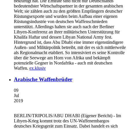
bekräftigt hat. Die Emirate sind nicht nur Deutschlands
bedeutendster Wirtschaftspartner in der gesamten arabischen
Welt; sie zählen auch zu den größten Empfängern deutscher
Rüstungsexporte und wurden beim Aufbau einer eigenen
Rüstungsindustrie von deutschen Waffenschmieden
unterstützt. Allerdings halten sie auch nach der Berliner
Libyen-Konferenz an ihrer militärischen Unterstützung für
Khalifa Haftar und dessen Libyan National Army fest.
Hintergrund ist, dass Abu Dhabi eine immer eigenständigere
Außen- und Militärpolitik betreibt, mit der es sich mittlerweile
als Regionalmacht etabliert. So intensiviert es seine Kontrolle
über die Seewege am Horn von Afrika und bekämpft
potenzielle Gegner in Nordafrika - auch mit deutschen
Waffen.
ex.klusiv
Arabische Waffenbrüder
09
Jul
2019
BERLIN/TRIPOLIS/ABU DHABI
(Eigener Bericht) - Im
Libyen-Krieg kommt trotz des UN-Waffenembargos
deutsches Kriegsgerät zum Einsatz. Dabei handelt es sich