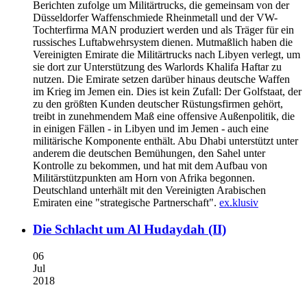
Berichten zufolge um Militärtrucks, die gemeinsam von der
Düsseldorfer Waffenschmiede Rheinmetall und der VW-
Tochterfirma MAN produziert werden und als Träger für ein
russisches Luftabwehrsystem dienen. Mutmaßlich haben die
Vereinigten Emirate die Militärtrucks nach Libyen verlegt, um
sie dort zur Unterstützung des Warlords Khalifa Haftar zu
nutzen. Die Emirate setzen darüber hinaus deutsche Waffen
im Krieg im Jemen ein. Dies ist kein Zufall: Der Golfstaat, der
zu den größten Kunden deutscher Rüstungsfirmen gehört,
treibt in zunehmendem Maß eine offensive Außenpolitik, die
in einigen Fällen - in Libyen und im Jemen - auch eine
militärische Komponente enthält. Abu Dhabi unterstützt unter
anderem die deutschen Bemühungen, den Sahel unter
Kontrolle zu bekommen, und hat mit dem Aufbau von
Militärstützpunkten am Horn von Afrika begonnen.
Deutschland unterhält mit den Vereinigten Arabischen
Emiraten eine "strategische Partnerschaft".
ex.klusiv
Die Schlacht um Al Hudaydah (II)
06
Jul
2018