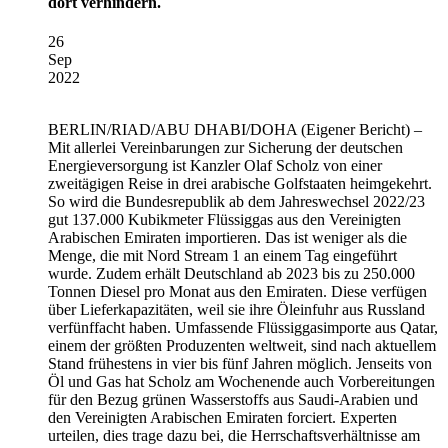
dort verhindern.
26
Sep
2022
BERLIN/RIAD/ABU DHABI/DOHA
(Eigener Bericht) –
Mit allerlei Vereinbarungen zur Sicherung der deutschen
Energieversorgung ist Kanzler Olaf Scholz von einer
zweitägigen Reise in drei arabische Golfstaaten heimgekehrt.
So wird die Bundesrepublik ab dem Jahreswechsel 2022/23
gut 137.000 Kubikmeter Flüssiggas aus den Vereinigten
Arabischen Emiraten importieren. Das ist weniger als die
Menge, die mit Nord Stream 1 an einem Tag eingeführt
wurde. Zudem erhält Deutschland ab 2023 bis zu 250.000
Tonnen Diesel pro Monat aus den Emiraten. Diese verfügen
über Lieferkapazitäten, weil sie ihre Öleinfuhr aus Russland
verfünffacht haben. Umfassende Flüssiggasimporte aus Qatar,
einem der größten Produzenten weltweit, sind nach aktuellem
Stand frühestens in vier bis fünf Jahren möglich. Jenseits von
Öl und Gas hat Scholz am Wochenende auch Vorbereitungen
für den Bezug grünen Wasserstoffs aus Saudi-Arabien und
den Vereinigten Arabischen Emiraten forciert. Experten
urteilen, dies trage dazu bei, die Herrschaftsverhältnisse am