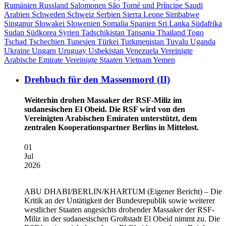
Rumänien
Russland
Salomonen
São Tomé und Príncipe
Saudi
Arabien
Schweden
Schweiz
Serbien
Sierra Leone
Simbabwe
Singapur
Slowakei
Slowenien
Somalia
Spanien
Sri Lanka
Südafrika
Sudan
Südkorea
Syrien
Tadschikistan
Tansania
Thailand
Togo
Tschad
Tschechien
Tunesien
Türkei
Turkmenistan
Tuvalu
Uganda
Ukraine
Ungarn
Uruguay
Usbekistan
Venezuela
Vereinigte
Arabische Emirate
Vereinigte Staaten
Vietnam
Yemen
Drehbuch für den Massenmord (II)
Weiterhin drohen Massaker der RSF-Miliz im
sudanesischen El Obeid. Die RSF wird von den
Vereinigten Arabischen Emiraten unterstützt, dem
zentralen Kooperationspartner Berlins in Mittelost.
01
Jul
2026
ABU DHABI/BERLIN/KHARTUM
(Eigener Bericht) – Die
Kritik an der Untätigkeit der Bundesrepublik sowie weiterer
westlicher Staaten angesichts drohender Massaker der RSF-
Miliz in der sudanesischen Großstadt El Obeid nimmt zu. Die