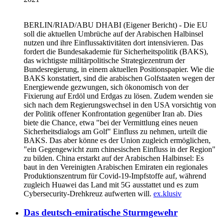
BERLIN/RIAD/ABU DHABI
(Eigener Bericht) - Die EU
soll die aktuellen Umbrüche auf der Arabischen Halbinsel
nutzen und ihre Einflussaktivitäten dort intensivieren. Das
fordert die Bundesakademie für Sicherheitspolitik (BAKS),
das wichtigste militärpolitische Strategiezentrum der
Bundesregierung, in einem aktuellen Positionspapier. Wie die
BAKS konstatiert, sind die arabischen Golfstaaten wegen der
Energiewende gezwungen, sich ökonomisch von der
Fixierung auf Erdöl und Erdgas zu lösen. Zudem wenden sie
sich nach dem Regierungswechsel in den USA vorsichtig von
der Politik offener Konfrontation gegenüber Iran ab. Dies
biete die Chance, etwa "bei der Vermittlung eines neuen
Sicherheitsdialogs am Golf" Einfluss zu nehmen, urteilt die
BAKS. Das aber könne es der Union zugleich ermöglichen,
"ein Gegengewicht zum chinesischen Einfluss in der Region"
zu bilden. China erstarkt auf der Arabischen Halbinsel: Es
baut in den Vereinigten Arabischen Emiraten ein regionales
Produktionszentrum für Covid-19-Impfstoffe auf, während
zugleich Huawei das Land mit 5G ausstattet und es zum
Cybersecurity-Drehkreuz aufwerten will.
ex.klusiv
Das deutsch-emiratische Sturmgewehr