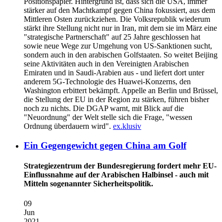
Positionspapier. Hintergrund ist, dass sich die USA, immer
stärker auf den Machtkampf gegen China fokussiert, aus dem
Mittleren Osten zurückziehen. Die Volksrepublik wiederum
stärkt ihre Stellung nicht nur in Iran, mit dem sie im März eine
"strategische Partnerschaft" auf 25 Jahre geschlossen hat
sowie neue Wege zur Umgehung von US-Sanktionen sucht,
sondern auch in den arabischen Golfstaaten. So weitet Beijing
seine Aktivitäten auch in den Vereinigten Arabischen
Emiraten und in Saudi-Arabien aus - und liefert dort unter
anderem 5G-Technologie des Huawei-Konzerns, den
Washington erbittert bekämpft. Appelle an Berlin und Brüssel,
die Stellung der EU in der Region zu stärken, führen bisher
noch zu nichts. Die DGAP warnt, mit Blick auf die
"Neuordnung" der Welt stelle sich die Frage, "wessen
Ordnung überdauern wird".
ex.klusiv
Ein Gegengewicht gegen China am Golf
Strategiezentrum der Bundesregierung fordert mehr EU-
Einflussnahme auf der Arabischen Halbinsel - auch mit
Mitteln sogenannter Sicherheitspolitik.
09
Jun
2021