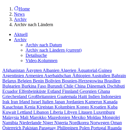
Home
News
Archiv
Archiv nach Ländern
Aktuell
Archiv
Archiv nach Datum
Archiv nach Ländern
(current)
Detailsuche
Video-Kolumnen
Afghanistan
Ägypten
Albanien
Algerien
Äquatorial-Guinea
Argentinien
Armenien
Aserbaidschan
Äthiopien
Australien
Bahrain
Belarus
Belgien
Benin
Bolivien
Bosnien-Herzegowina
Brasilien
Bulgarien
Burkina Faso
Burundi
Chile
China
Dänemark
Dschibuti
Ecuador
Elfenbeinküste
Estland
Finnland
Georgien
Ghana
Griechenland
Großbritannien
Guatemala
Haiti
Indien
Indonesien
Irak
Iran
Irland
Israel
Italien
Japan
Jordanien
Kamerun
Kanada
Kasachstan
Kenia
Kirgistan
Kolumbien
Kongo
Kroatien
Kuba
Kuwait
Lettland
Libanon
Liberia
Libyen
Litauen
Luxemburg
Malaysia
Mali
Marokko
Mazedonien
Mexiko
Moldau
Mongolei
Namibia
Niederlande
Niger
Nigeria
Nordkorea
Norwegen
Oman
Österreich
Pakistan
Paraguay
Philippinen
Polen
Portugal
Ruanda