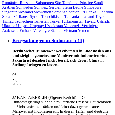
Rumänien
Russland
Salomonen
São Tomé und Príncipe
Saudi
Arabien
Schweden
Schweiz
Serbien
Sierra Leone
Simbabwe
Singapur
Slowakei
Slowenien
Somalia
Spanien
Sri Lanka
Südafrika
Sudan
Südkorea
Syrien
Tadschikistan
Tansania
Thailand
Togo
Tschad
Tschechien
Tunesien
Türkei
Turkmenistan
Tuvalu
Uganda
Ukraine
Ungarn
Uruguay
Usbekistan
Venezuela
Vereinigte
Arabische Emirate
Vereinigte Staaten
Vietnam
Yemen
Kriegsübungen in Südostasien (II)
Berlin weitet Bundeswehr-Aktivitäten in Südostasien aus
und steigt in gemeinsame Manöver mit Indonesien ein.
Jakarta ist dezidiert nicht bereit, sich gegen China in
Stellung bringen zu lassen.
06
Sep
2023
JAKARTA/BERLIN
(Eigener Bericht) – Die
Bundesregierung sucht die militärische Präsenz Deutschlands
in Südostasien zu stärken und leitet dazu gemeinsame
Manöver mit Indonesien ein. In diesen Tagen sind deutsche