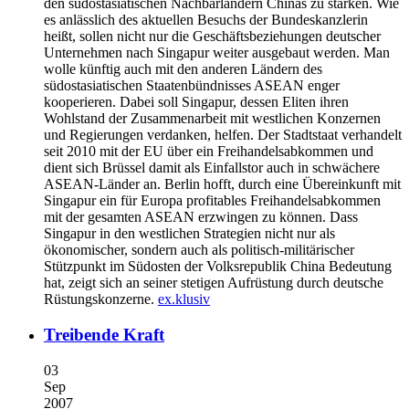
den südostasiatischen Nachbarländern Chinas zu stärken. Wie
es anlässlich des aktuellen Besuchs der Bundeskanzlerin
heißt, sollen nicht nur die Geschäftsbeziehungen deutscher
Unternehmen nach Singapur weiter ausgebaut werden. Man
wolle künftig auch mit den anderen Ländern des
südostasiatischen Staatenbündnisses ASEAN enger
kooperieren. Dabei soll Singapur, dessen Eliten ihren
Wohlstand der Zusammenarbeit mit westlichen Konzernen
und Regierungen verdanken, helfen. Der Stadtstaat verhandelt
seit 2010 mit der EU über ein Freihandelsabkommen und
dient sich Brüssel damit als Einfallstor auch in schwächere
ASEAN-Länder an. Berlin hofft, durch eine Übereinkunft mit
Singapur ein für Europa profitables Freihandelsabkommen
mit der gesamten ASEAN erzwingen zu können. Dass
Singapur in den westlichen Strategien nicht nur als
ökonomischer, sondern auch als politisch-militärischer
Stützpunkt im Südosten der Volksrepublik China Bedeutung
hat, zeigt sich an seiner stetigen Aufrüstung durch deutsche
Rüstungskonzerne.
ex.klusiv
Treibende Kraft
03
Sep
2007