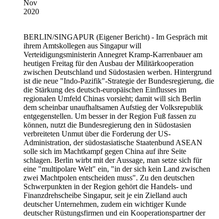
Nov
2020
BERLIN/SINGAPUR
(Eigener Bericht) - Im Gespräch mit
ihrem Amtskollegen aus Singapur will
Verteidigungsministerin Annegret Kramp-Karrenbauer am
heutigen Freitag für den Ausbau der Militärkooperation
zwischen Deutschland und Südostasien werben. Hintergrund
ist die neue "Indo-Pazifik"-Strategie der Bundesregierung, die
die Stärkung des deutsch-europäischen Einflusses im
regionalen Umfeld Chinas vorsieht; damit will sich Berlin
dem scheinbar unaufhaltsamen Aufstieg der Volksrepublik
entgegenstellen. Um besser in der Region Fuß fassen zu
können, nutzt die Bundesregierung den in Südostasien
verbreiteten Unmut über die Forderung der US-
Administration, der südostasiatische Staatenbund ASEAN
solle sich im Machtkampf gegen China auf ihre Seite
schlagen. Berlin wirbt mit der Aussage, man setze sich für
eine "multipolare Welt" ein, "in der sich kein Land zwischen
zwei Machtpolen entscheiden muss". Zu den deutschen
Schwerpunkten in der Region gehört die Handels- und
Finanzdrehscheibe Singapur, seit je ein Zielland auch
deutscher Unternehmen, zudem ein wichtiger Kunde
deutscher Rüstungsfirmen und ein Kooperationspartner der