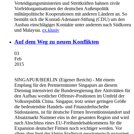
Verteidigungsministerien und Streitkräften bahnen zivile
Vorfeldorganisationen der deutschen Außenpolitik
militärpolitische Kooperationen mit anderen Ländern an. So
bemüht sich die Konrad-Adenauer-Stifung (CDU) um den
Ausbau einschlägiger Kontakte unter anderem nach Südkorea
und Malaysia.
ex.klusiv
Auf dem Weg zu neuen Konflikten
03
Feb
2015
SINGAPUR/BERLIN
(Eigener Bericht) - Mit einem
Empfang für den Premierminister Singapurs an diesem
Dienstag intensiviert die Bundesregierung ihre Aktivitäten für
den Aufbau westlicher Offensiv-Positionen im Umfeld der
Volksrepublik China. Singapur, trotz seiner geringen Größe
die bedeutendste Handels- und Finanzdrehscheibe
Südostasiens, ist für deutsche Firmen Investitionsstandort und
Absatzmarkt Nummer eins in der gesamten Region und wird
nach Abschluss eines EU-Freihandelsabkommens für die
Expansion deutscher Firmen noch wichtiger werden. Vor
allem aber liegt der kleine Stadtstaat geostrategisch exponiert