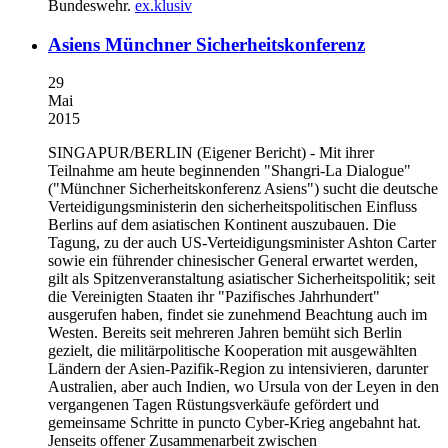
Bundeswehr.
ex.klusiv
Asiens Münchner Sicherheitskonferenz
29
Mai
2015
SINGAPUR/BERLIN
(Eigener Bericht) - Mit ihrer
Teilnahme am heute beginnenden "Shangri-La Dialogue"
("Münchner Sicherheitskonferenz Asiens") sucht die deutsche
Verteidigungsministerin den sicherheitspolitischen Einfluss
Berlins auf dem asiatischen Kontinent auszubauen. Die
Tagung, zu der auch US-Verteidigungsminister Ashton Carter
sowie ein führender chinesischer General erwartet werden,
gilt als Spitzenveranstaltung asiatischer Sicherheitspolitik; seit
die Vereinigten Staaten ihr "Pazifisches Jahrhundert"
ausgerufen haben, findet sie zunehmend Beachtung auch im
Westen. Bereits seit mehreren Jahren bemüht sich Berlin
gezielt, die militärpolitische Kooperation mit ausgewählten
Ländern der Asien-Pazifik-Region zu intensivieren, darunter
Australien, aber auch Indien, wo Ursula von der Leyen in den
vergangenen Tagen Rüstungsverkäufe gefördert und
gemeinsame Schritte in puncto Cyber-Krieg angebahnt hat.
Jenseits offener Zusammenarbeit zwischen