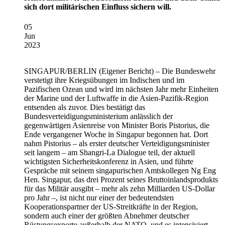
sich dort militärischen Einfluss sichern will.
05
Jun
2023
SINGAPUR/BERLIN
(Eigener Bericht) – Die Bundeswehr
verstetigt ihre Kriegsübungen im Indischen und im
Pazifischen Ozean und wird im nächsten Jahr mehr Einheiten
der Marine und der Luftwaffe in die Asien-Pazifik-Region
entsenden als zuvor. Dies bestätigt das
Bundesverteidigungsministerium anlässlich der
gegenwärtigen Asienreise von Minister Boris Pistorius, die
Ende vergangener Woche in Singapur begonnen hat. Dort
nahm Pistorius – als erster deutscher Verteidigungsminister
seit langem – am Shangri-La Dialogue teil, der aktuell
wichtigsten Sicherheitskonferenz in Asien, und führte
Gespräche mit seinem singapurischen Amtskollegen Ng Eng
Hen. Singapur, das drei Prozent seines Bruttoinlandsprodukts
für das Militär ausgibt – mehr als zehn Milliarden US-Dollar
pro Jahr –, ist nicht nur einer der bedeutendsten
Kooperationspartner der US-Streitkräfte in der Region,
sondern auch einer der größten Abnehmer deutscher
Rüstungsexporte außerhalb der NATO, und es intensiviert