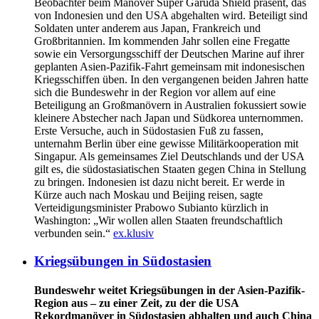
Beobachter beim Manöver Super Garuda Shield präsent, das
von Indonesien und den USA abgehalten wird. Beteiligt sind
Soldaten unter anderem aus Japan, Frankreich und
Großbritannien. Im kommenden Jahr sollen eine Fregatte
sowie ein Versorgungsschiff der Deutschen Marine auf ihrer
geplanten Asien-Pazifik-Fahrt gemeinsam mit indonesischen
Kriegsschiffen üben. In den vergangenen beiden Jahren hatte
sich die Bundeswehr in der Region vor allem auf eine
Beteiligung an Großmanövern in Australien fokussiert sowie
kleinere Abstecher nach Japan und Südkorea unternommen.
Erste Versuche, auch in Südostasien Fuß zu fassen,
unternahm Berlin über eine gewisse Militärkooperation mit
Singapur. Als gemeinsames Ziel Deutschlands und der USA
gilt es, die südostasiatischen Staaten gegen China in Stellung
zu bringen. Indonesien ist dazu nicht bereit. Er werde in
Kürze auch nach Moskau und Beijing reisen, sagte
Verteidigungsminister Prabowo Subianto kürzlich in
Washington: „Wir wollen allen Staaten freundschaftlich
verbunden sein.“
ex.klusiv
Kriegsübungen in Südostasien
Bundeswehr weitet Kriegsübungen in der Asien-Pazifik-
Region aus – zu einer Zeit, zu der die USA
Rekordmanöver in Südostasien abhalten und auch China