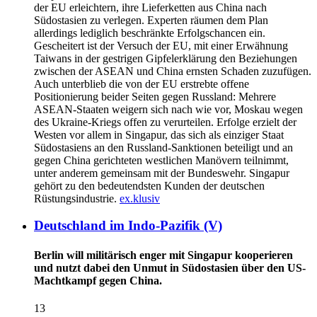
der EU erleichtern, ihre Lieferketten aus China nach
Südostasien zu verlegen. Experten räumen dem Plan
allerdings lediglich beschränkte Erfolgschancen ein.
Gescheitert ist der Versuch der EU, mit einer Erwähnung
Taiwans in der gestrigen Gipfelerklärung den Beziehungen
zwischen der ASEAN und China ernsten Schaden zuzufügen.
Auch unterblieb die von der EU erstrebte offene
Positionierung beider Seiten gegen Russland: Mehrere
ASEAN-Staaten weigern sich nach wie vor, Moskau wegen
des Ukraine-Kriegs offen zu verurteilen. Erfolge erzielt der
Westen vor allem in Singapur, das sich als einziger Staat
Südostasiens an den Russland-Sanktionen beteiligt und an
gegen China gerichteten westlichen Manövern teilnimmt,
unter anderem gemeinsam mit der Bundeswehr. Singapur
gehört zu den bedeutendsten Kunden der deutschen
Rüstungsindustrie.
ex.klusiv
Deutschland im Indo-Pazifik (V)
Berlin will militärisch enger mit Singapur kooperieren
und nutzt dabei den Unmut in Südostasien über den US-
Machtkampf gegen China.
13