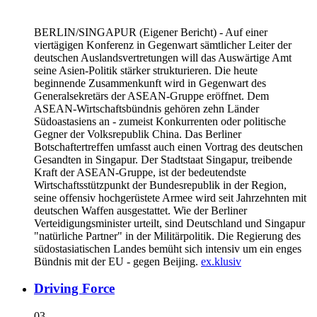
BERLIN/SINGAPUR
(Eigener Bericht) - Auf einer
viertägigen Konferenz in Gegenwart sämtlicher Leiter der
deutschen Auslandsvertretungen will das Auswärtige Amt
seine Asien-Politik stärker strukturieren. Die heute
beginnende Zusammenkunft wird in Gegenwart des
Generalsekretärs der ASEAN-Gruppe eröffnet. Dem
ASEAN-Wirtschaftsbündnis gehören zehn Länder
Südoastasiens an - zumeist Konkurrenten oder politische
Gegner der Volksrepublik China. Das Berliner
Botschaftertreffen umfasst auch einen Vortrag des deutschen
Gesandten in Singapur. Der Stadtstaat Singapur, treibende
Kraft der ASEAN-Gruppe, ist der bedeutendste
Wirtschaftsstützpunkt der Bundesrepublik in der Region,
seine offensiv hochgerüstete Armee wird seit Jahrzehnten mit
deutschen Waffen ausgestattet. Wie der Berliner
Verteidigungsminister urteilt, sind Deutschland und Singapur
"natürliche Partner" in der Militärpolitik. Die Regierung des
südostasiatischen Landes bemüht sich intensiv um ein enges
Bündnis mit der EU - gegen Beijing.
ex.klusiv
Driving Force
03