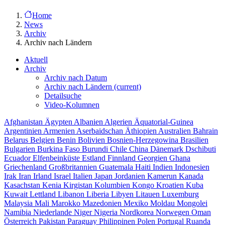
Home
News
Archiv
Archiv nach Ländern
Aktuell
Archiv
Archiv nach Datum
Archiv nach Ländern
(current)
Detailsuche
Video-Kolumnen
Afghanistan
Ägypten
Albanien
Algerien
Äquatorial-Guinea
Argentinien
Armenien
Aserbaidschan
Äthiopien
Australien
Bahrain
Belarus
Belgien
Benin
Bolivien
Bosnien-Herzegowina
Brasilien
Bulgarien
Burkina Faso
Burundi
Chile
China
Dänemark
Dschibuti
Ecuador
Elfenbeinküste
Estland
Finnland
Georgien
Ghana
Griechenland
Großbritannien
Guatemala
Haiti
Indien
Indonesien
Irak
Iran
Irland
Israel
Italien
Japan
Jordanien
Kamerun
Kanada
Kasachstan
Kenia
Kirgistan
Kolumbien
Kongo
Kroatien
Kuba
Kuwait
Lettland
Libanon
Liberia
Libyen
Litauen
Luxemburg
Malaysia
Mali
Marokko
Mazedonien
Mexiko
Moldau
Mongolei
Namibia
Niederlande
Niger
Nigeria
Nordkorea
Norwegen
Oman
Österreich
Pakistan
Paraguay
Philippinen
Polen
Portugal
Ruanda