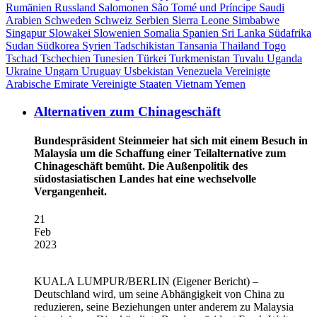
Rumänien
Russland
Salomonen
São Tomé und Príncipe
Saudi
Arabien
Schweden
Schweiz
Serbien
Sierra Leone
Simbabwe
Singapur
Slowakei
Slowenien
Somalia
Spanien
Sri Lanka
Südafrika
Sudan
Südkorea
Syrien
Tadschikistan
Tansania
Thailand
Togo
Tschad
Tschechien
Tunesien
Türkei
Turkmenistan
Tuvalu
Uganda
Ukraine
Ungarn
Uruguay
Usbekistan
Venezuela
Vereinigte
Arabische Emirate
Vereinigte Staaten
Vietnam
Yemen
Alternativen zum Chinageschäft
Bundespräsident Steinmeier hat sich mit einem Besuch in
Malaysia um die Schaffung einer Teilalternative zum
Chinageschäft bemüht. Die Außenpolitik des
südostasiatischen Landes hat eine wechselvolle
Vergangenheit.
21
Feb
2023
KUALA LUMPUR/BERLIN
(Eigener Bericht) –
Deutschland wird, um seine Abhängigkeit von China zu
reduzieren, seine Beziehungen unter anderem zu Malaysia