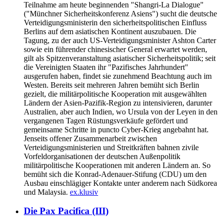
Teilnahme am heute beginnenden "Shangri-La Dialogue"
("Münchner Sicherheitskonferenz Asiens") sucht die deutsche
Verteidigungsministerin den sicherheitspolitischen Einfluss
Berlins auf dem asiatischen Kontinent auszubauen. Die
Tagung, zu der auch US-Verteidigungsminister Ashton Carter
sowie ein führender chinesischer General erwartet werden,
gilt als Spitzenveranstaltung asiatischer Sicherheitspolitik; seit
die Vereinigten Staaten ihr "Pazifisches Jahrhundert"
ausgerufen haben, findet sie zunehmend Beachtung auch im
Westen. Bereits seit mehreren Jahren bemüht sich Berlin
gezielt, die militärpolitische Kooperation mit ausgewählten
Ländern der Asien-Pazifik-Region zu intensivieren, darunter
Australien, aber auch Indien, wo Ursula von der Leyen in den
vergangenen Tagen Rüstungsverkäufe gefördert und
gemeinsame Schritte in puncto Cyber-Krieg angebahnt hat.
Jenseits offener Zusammenarbeit zwischen
Verteidigungsministerien und Streitkräften bahnen zivile
Vorfeldorganisationen der deutschen Außenpolitik
militärpolitische Kooperationen mit anderen Ländern an. So
bemüht sich die Konrad-Adenauer-Stifung (CDU) um den
Ausbau einschlägiger Kontakte unter anderem nach Südkorea
und Malaysia.
ex.klusiv
Die Pax Pacifica (III)