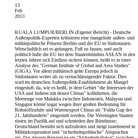
13
Feb
2013
KUALA LUMPUR/BERLIN
(Eigener Bericht) - Deutsche
Außenpolitik-Experten kritisieren eine mangelnde außen- und
militärpolitische Präsenz Berlins und der EU in Südostasien.
Wirtschaftlich sei es gelungen, Fuß zu fassen, und auch
politisch habe die EU bei dem Staatenbündnis ASEAN in den
letzten Jahren sich Einfluss sichern können, heißt es in einer
Analyse des "German Institute of Global and Area Studies"
(GIGA). Vor allem militärisch gelte Europa jedoch in
Südostasien weiter als zu vernachlässigender Faktor. Dies
wird im deutschen Außenpolitik-Establishment als Mangel
eingestuft, da, wie es heißt, in dem Gebiet "die Interessen der
USA und Indiens mit denen Chinas" kollidierten; die
Meerenge von Malakka zwischen Indonesien, Malaysia und
Singapur könne sogar wegen ihrer großen Bedeutung für
Rohstoffzufuhr und Warenexport Chinas als "Fulda Gap des
21. Jahrhunderts" eingestuft werden. Die Vereinigten Staaten
rüsten im Pazifik auf und schmieden ihre Bündnisse;
Deutschland bemüht sich aufzuholen und steigt zunehmend in
Militärkooperation und "sicherheitspolitische" Absprachen
ein. Das jüngste Beispiel ist ein "Sicherheitsdialog" zwischen