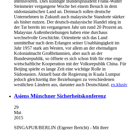
intensivieren. Dies kündigte Bundespräsident Frank-Walter
Steinmeier vergangene Woche bei einem Besuch in dem
südostasiatischen Land an. Demnach sollen deutsche
Unternehmen in Zukunft auch malaysische Standorte stärker
als bisher nutzen. Der deutsch-malaysische Handel stieg in
der Tat bereits im vergangenen Jahr um rund 20 Prozent an.
Malaysias Außenbeziehungen haben eine durchaus
wechselvolle Geschichte. Orientierte sich das Land
unmittelbar nach dem Erlangen seiner Unabhängigkeit im
Jahr 1957 stark am Westen, vor allem an der ehemaligen
Kolonialmacht Großbritannien, aber auch an der
Bundesrepublik, so öffnete es sich schon früh für eine enge
wirtschaftliche Kooperation mit der Volksrepublik China. Für
Beijing spielte es lange Zeit eine wichtige Rolle in
Südostasien. Aktuell baut die Regierung in Kuala Lumpur
jedoch gleichzeitig ihre Beziehungen zu verschiedenen
westlichen Ländern aus, darunter auch Deutschland.
ex.klusiv
Asiens Münchner Sicherheitskonferenz
29
Mai
2015
SINGAPUR/BERLIN
(Eigener Bericht) - Mit ihrer