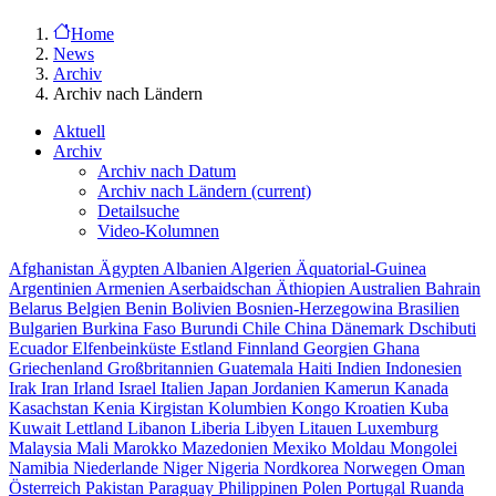
Home
News
Archiv
Archiv nach Ländern
Aktuell
Archiv
Archiv nach Datum
Archiv nach Ländern
(current)
Detailsuche
Video-Kolumnen
Afghanistan
Ägypten
Albanien
Algerien
Äquatorial-Guinea
Argentinien
Armenien
Aserbaidschan
Äthiopien
Australien
Bahrain
Belarus
Belgien
Benin
Bolivien
Bosnien-Herzegowina
Brasilien
Bulgarien
Burkina Faso
Burundi
Chile
China
Dänemark
Dschibuti
Ecuador
Elfenbeinküste
Estland
Finnland
Georgien
Ghana
Griechenland
Großbritannien
Guatemala
Haiti
Indien
Indonesien
Irak
Iran
Irland
Israel
Italien
Japan
Jordanien
Kamerun
Kanada
Kasachstan
Kenia
Kirgistan
Kolumbien
Kongo
Kroatien
Kuba
Kuwait
Lettland
Libanon
Liberia
Libyen
Litauen
Luxemburg
Malaysia
Mali
Marokko
Mazedonien
Mexiko
Moldau
Mongolei
Namibia
Niederlande
Niger
Nigeria
Nordkorea
Norwegen
Oman
Österreich
Pakistan
Paraguay
Philippinen
Polen
Portugal
Ruanda