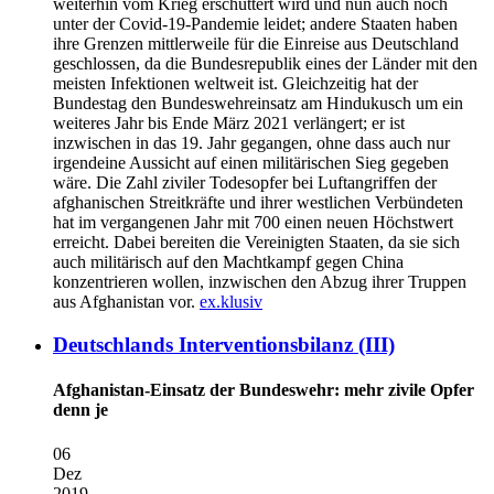
weiterhin vom Krieg erschüttert wird und nun auch noch
unter der Covid-19-Pandemie leidet; andere Staaten haben
ihre Grenzen mittlerweile für die Einreise aus Deutschland
geschlossen, da die Bundesrepublik eines der Länder mit den
meisten Infektionen weltweit ist. Gleichzeitig hat der
Bundestag den Bundeswehreinsatz am Hindukusch um ein
weiteres Jahr bis Ende März 2021 verlängert; er ist
inzwischen in das 19. Jahr gegangen, ohne dass auch nur
irgendeine Aussicht auf einen militärischen Sieg gegeben
wäre. Die Zahl ziviler Todesopfer bei Luftangriffen der
afghanischen Streitkräfte und ihrer westlichen Verbündeten
hat im vergangenen Jahr mit 700 einen neuen Höchstwert
erreicht. Dabei bereiten die Vereinigten Staaten, da sie sich
auch militärisch auf den Machtkampf gegen China
konzentrieren wollen, inzwischen den Abzug ihrer Truppen
aus Afghanistan vor.
ex.klusiv
Deutschlands Interventionsbilanz (III)
Afghanistan-Einsatz der Bundeswehr: mehr zivile Opfer
denn je
06
Dez
2019