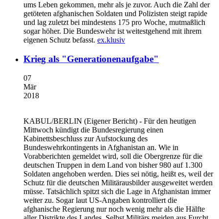
ums Leben gekommen, mehr als je zuvor. Auch die Zahl der
getöteten afghanischen Soldaten und Polizisten steigt rapide
und lag zuletzt bei mindestens 175 pro Woche, mutmaßlich
sogar höher. Die Bundeswehr ist weitestgehend mit ihrem
eigenen Schutz befasst.
ex.klusiv
Krieg als "Generationenaufgabe"
07
Mär
2018
KABUL/BERLIN
(Eigener Bericht) - Für den heutigen
Mittwoch kündigt die Bundesregierung einen
Kabinettsbeschluss zur Aufstockung des
Bundeswehrkontingents in Afghanistan an. Wie in
Vorabberichten gemeldet wird, soll die Obergrenze für die
deutschen Truppen in dem Land von bisher 980 auf 1.300
Soldaten angehoben werden. Dies sei nötig, heißt es, weil der
Schutz für die deutschen Militärausbilder ausgeweitet werden
müsse. Tatsächlich spitzt sich die Lage in Afghanistan immer
weiter zu. Sogar laut US-Angaben kontrolliert die
afghanische Regierung nur noch wenig mehr als die Hälfte
aller Distrikte des Landes. Selbst Militärs meiden aus Furcht