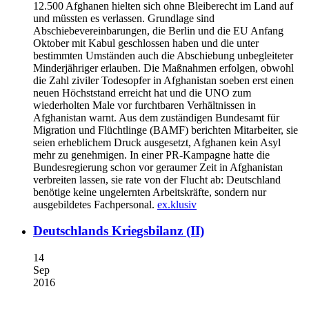
12.500 Afghanen hielten sich ohne Bleiberecht im Land auf
und müssten es verlassen. Grundlage sind
Abschiebevereinbarungen, die Berlin und die EU Anfang
Oktober mit Kabul geschlossen haben und die unter
bestimmten Umständen auch die Abschiebung unbegleiteter
Minderjähriger erlauben. Die Maßnahmen erfolgen, obwohl
die Zahl ziviler Todesopfer in Afghanistan soeben erst einen
neuen Höchststand erreicht hat und die UNO zum
wiederholten Male vor furchtbaren Verhältnissen in
Afghanistan warnt. Aus dem zuständigen Bundesamt für
Migration und Flüchtlinge (BAMF) berichten Mitarbeiter, sie
seien erheblichem Druck ausgesetzt, Afghanen kein Asyl
mehr zu genehmigen. In einer PR-Kampagne hatte die
Bundesregierung schon vor geraumer Zeit in Afghanistan
verbreiten lassen, sie rate von der Flucht ab: Deutschland
benötige keine ungelernten Arbeitskräfte, sondern nur
ausgebildetes Fachpersonal.
ex.klusiv
Deutschlands Kriegsbilanz (II)
14
Sep
2016