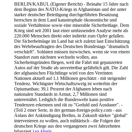
BERLIN/KABUL
(Eigener Bericht) - Beinahe 15 Jahre nach
dem Beginn des NATO-Kriegs in Afghanistan und der unter
starker deutscher Beteiligung durchgeführten Besatzung
herrschen in dem Land katastrophale ökonomische und
soziale Verhältnisse sowie eine miserable Sicherheitlage. Dem
Krieg sind seit 2001 laut einer umfassenden Analyse mehr als
220.000 Menschen direkt oder indirekt zum Opfer gefallen.
Die Sicherheitslage im Land hat sich zuletzt laut Einschätzung
des Wehrbeauftragten des Deutschen Bundestags "dramatisch
verschärft". Soldaten müssen inzwischen, wenn sie von einem
Standort zum nächsten wechseln wollen, aus
Sicherheitsgründen fliegen, weil die Fahrt mit gepanzerten
Autos auf der Straße als unvertretbar gefährlich gilt. Die Zahl
der afghanischen Flüchtlinge wird von den Vereinten
Nationen aktuell auf 1,1 Millionen geschätzt - mit steigender
Tendenz. Wichtigster Wirtschaftszweig ist weiterhin der
Opiumanbau; 39,1 Prozent der Afghanen leben nach
nationalen Standards in Armut, 2,7 Millionen sind
unterernährt. Lediglich die Bundeswehr kann positive
Tendenzen erkennen und rät zu "Geduld und Ausdauer". -
(Teil 2 einer Serie, in der german-foreign-policy.com - aus
Anlass der Ankündigung Berlins, in Zukunft stärker "global"
intervenieren zu wollen, auch militärisch - die Folgen der
deutschen Kriege aus den vergangenen zwei Jahrzehnten
bilanziert.)
ex.klusiv