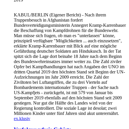
KABUL/BERLIN
(Eigener Bericht) - Nach ihrem
Truppenbesuch in Afghanistan fordert
Bundesverteidigungsministerin Annegret Kramp-Karrenbauer
die Beschaffung von Kampfdrohnen für die Bundeswehr.
Man müsse sich fragen, ob man es "unterlassen" könne,
prinzipiell verfügbare "Möglichkeiten ... auch einzusetzen",
erklärte Kramp-Karrenbauer mit Blick auf eine mögliche
Gefährdung deutscher Soldaten am Hindukusch. In der Tat
spitzt sich die Lage dort beinahe 18 Jahre nach dem Beginn
des Bundeswehreinsatzes immer weiter zu. Die Zahl ziviler
Opfer bei Kampfhandlungen hat nach Angaben der UNO im
dritten Quartal 2019 den höchsten Stand seit Beginn der UN-
Aufzeichnungen im Jahr 2009 erreicht. Die Zahl der
Ziviltoten bei Luftangriffen, die zu drei Vierteln auf
Bombardements internationaler Truppen - der Sache nach
US-Kampfjets - zurückgeht, ist mit 579 von Januar bis
September 2019 ebenfalls auf den höchsten Stand seit 2009
gestiegen. Nur gut die Hälfte des Landes wird von der
Regierung kontrolliert. Die soziale Lage ist desolat; zwei
Millionen Kinder unter fünf Jahren sind akut unterernährt.
ex.klusiv