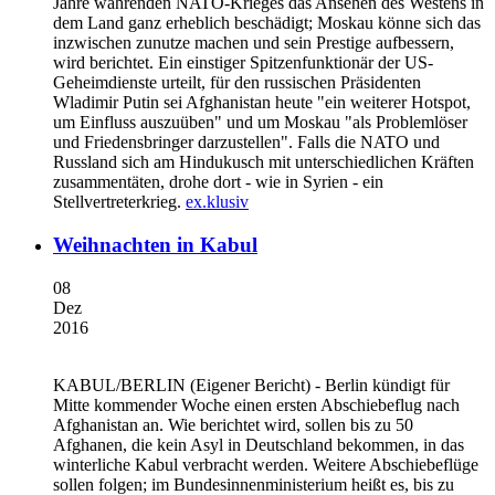
Jahre währenden NATO-Krieges das Ansehen des Westens in
dem Land ganz erheblich beschädigt; Moskau könne sich das
inzwischen zunutze machen und sein Prestige aufbessern,
wird berichtet. Ein einstiger Spitzenfunktionär der US-
Geheimdienste urteilt, für den russischen Präsidenten
Wladimir Putin sei Afghanistan heute "ein weiterer Hotspot,
um Einfluss auszuüben" und um Moskau "als Problemlöser
und Friedensbringer darzustellen". Falls die NATO und
Russland sich am Hindukusch mit unterschiedlichen Kräften
zusammentäten, drohe dort - wie in Syrien - ein
Stellvertreterkrieg.
ex.klusiv
Weihnachten in Kabul
08
Dez
2016
KABUL/BERLIN
(Eigener Bericht) - Berlin kündigt für
Mitte kommender Woche einen ersten Abschiebeflug nach
Afghanistan an. Wie berichtet wird, sollen bis zu 50
Afghanen, die kein Asyl in Deutschland bekommen, in das
winterliche Kabul verbracht werden. Weitere Abschiebeflüge
sollen folgen; im Bundesinnenministerium heißt es, bis zu