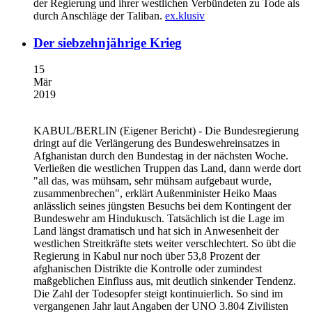
der Regierung und ihrer westlichen Verbündeten zu Tode als
durch Anschläge der Taliban.
ex.klusiv
Der siebzehnjährige Krieg
15
Mär
2019
KABUL/BERLIN
(Eigener Bericht) - Die Bundesregierung
dringt auf die Verlängerung des Bundeswehreinsatzes in
Afghanistan durch den Bundestag in der nächsten Woche.
Verließen die westlichen Truppen das Land, dann werde dort
"all das, was mühsam, sehr mühsam aufgebaut wurde,
zusammenbrechen", erklärt Außenminister Heiko Maas
anlässlich seines jüngsten Besuchs bei dem Kontingent der
Bundeswehr am Hindukusch. Tatsächlich ist die Lage im
Land längst dramatisch und hat sich in Anwesenheit der
westlichen Streitkräfte stets weiter verschlechtert. So übt die
Regierung in Kabul nur noch über 53,8 Prozent der
afghanischen Distrikte die Kontrolle oder zumindest
maßgeblichen Einfluss aus, mit deutlich sinkender Tendenz.
Die Zahl der Todesopfer steigt kontinuierlich. So sind im
vergangenen Jahr laut Angaben der UNO 3.804 Zivilisten