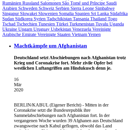
Rumänien
Russland
Salomonen
São Tomé und Príncipe
Saudi
Arabien
Schweden
Schweiz
Serbien
Sierra Leone
Simbabwe
Singapur
Slowakei
Slowenien
Somalia
Spanien
Sri Lanka
Südafrika
Sudan
Südkorea
Syrien
Tadschikistan
Tansania
Thailand
Togo
Tschad
Tschechien
Tunesien
Türkei
Turkmenistan
Tuvalu
Uganda
Ukraine
Ungarn
Uruguay
Usbekistan
Venezuela
Vereinigte
Arabische Emirate
Vereinigte Staaten
Vietnam
Yemen
Machtkämpfe um Afghanistan
Deutschland setzt Abschiebungen nach Afghanistan trotz
Krieg und Coronakrise fort. Mehr zivile Opfer bei
westlichen Luftangriffen am Hindukusch denn je.
16
Mär
2020
BERLIN/KABUL
(Eigener Bericht) - Mitten in der
Coronakrise setzt die Bundesrepublik ihre
Sammelabschiebungen nach Afghanistan fort. In der
vergangenen Woche wurden 39 Afghanen aus Deutschland
zwangsweise nach Kabul geflogen, obwohl das Land