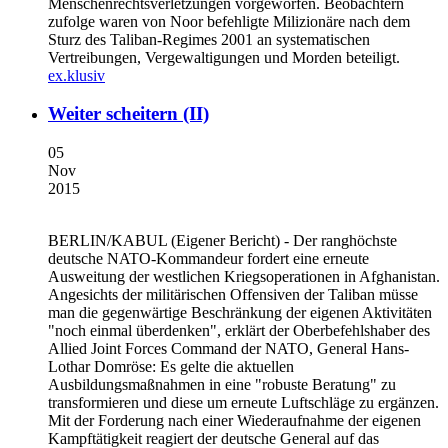
Menschenrechtsverletzungen vorgeworfen. Beobachtern
zufolge waren von Noor befehligte Milizionäre nach dem
Sturz des Taliban-Regimes 2001 an systematischen
Vertreibungen, Vergewaltigungen und Morden beteiligt.
ex.klusiv
Weiter scheitern (II)
05
Nov
2015
BERLIN/KABUL
(Eigener Bericht) - Der ranghöchste
deutsche NATO-Kommandeur fordert eine erneute
Ausweitung der westlichen Kriegsoperationen in Afghanistan.
Angesichts der militärischen Offensiven der Taliban müsse
man die gegenwärtige Beschränkung der eigenen Aktivitäten
"noch einmal überdenken", erklärt der Oberbefehlshaber des
Allied Joint Forces Command der NATO, General Hans-
Lothar Domröse: Es gelte die aktuellen
Ausbildungsmaßnahmen in eine "robuste Beratung" zu
transformieren und diese um erneute Luftschläge zu ergänzen.
Mit der Forderung nach einer Wiederaufnahme der eigenen
Kampftätigkeit reagiert der deutsche General auf das