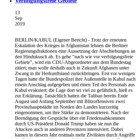
Verfolgungsfreie Gebiete
13
Sep
2019
BERLIN/KABUL
(Eigener Bericht) - Trotz der erneuten
Eskalation des Krieges in Afghanistan lehnen die Berliner
Regierungsfraktionen eine Aussetzung der Abschiebungen an
den Hindukusch ab. Es gebe "nach wie vor verfolgungsfreie
Gebiete", wird ein CDU-Abgeordneter aus dem Bundestag
zitiert; man wolle deshalb auch in Zukunft Afghanen unter
Zwang in ihr Herkunftsland zurückbringen. Erst vor wenigen
Tagen hatte die Bundespolizei ihre Außenstelle in Kabul nach
einem Anschlag aufgegeben und einen Teil des Personals aus
Kabul evakuiert; die Lage dort sei viel zu gefährlich, hieß es
zur Erklärung. Tatsächlich hatten die Taliban bereits Ende
August und Anfang September mit Blitzoffensiven zwei
Provinzhauptstädte im Norden des Landes kurzzeitig
eingenommen, um ihre Stärke zu demonstrieren. Nach der
Beendigung der Gespräche über ein Friedensabkommen
durch US-Präsident Donald Trump haben sie nun die
Attacken auch in anderen Provinzen intensiviert. Dabei
kamen in diesem Jahr erstmals mehr Zivilisten durch Angriffe