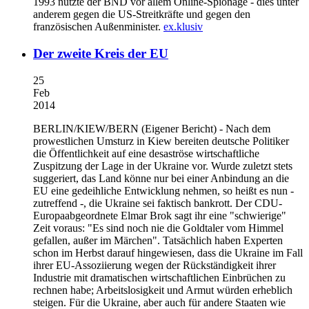
1993 nutzte der BND vor allem Online-Spionage - dies unter
anderem gegen die US-Streitkräfte und gegen den
französischen Außenminister.
ex.klusiv
Der zweite Kreis der EU
25
Feb
2014
BERLIN/KIEW/BERN
(Eigener Bericht) - Nach dem
prowestlichen Umsturz in Kiew bereiten deutsche Politiker
die Öffentlichkeit auf eine desaströse wirtschaftliche
Zuspitzung der Lage in der Ukraine vor. Wurde zuletzt stets
suggeriert, das Land könne nur bei einer Anbindung an die
EU eine gedeihliche Entwicklung nehmen, so heißt es nun -
zutreffend -, die Ukraine sei faktisch bankrott. Der CDU-
Europaabgeordnete Elmar Brok sagt ihr eine "schwierige"
Zeit voraus: "Es sind noch nie die Goldtaler vom Himmel
gefallen, außer im Märchen". Tatsächlich haben Experten
schon im Herbst darauf hingewiesen, dass die Ukraine im Fall
ihrer EU-Assoziierung wegen der Rückständigkeit ihrer
Industrie mit dramatischen wirtschaftlichen Einbrüchen zu
rechnen habe; Arbeitslosigkeit und Armut würden erheblich
steigen. Für die Ukraine, aber auch für andere Staaten wie