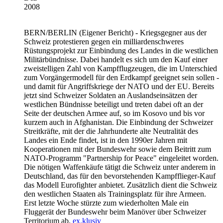
2008
BERN/BERLIN
(Eigener Bericht) - Kriegsgegner aus der
Schweiz protestieren gegen ein milliardenschweres
Rüstungsprojekt zur Einbindung des Landes in die westlichen
Militärbündnisse. Dabei handelt es sich um den Kauf einer
zweistelligen Zahl von Kampfflugzeugen, die im Unterschied
zum Vorgängermodell für den Erdkampf geeignet sein sollen -
und damit für Angriffskriege der NATO und der EU. Bereits
jetzt sind Schweizer Soldaten an Auslandseinsätzen der
westlichen Bündnisse beteiligt und treten dabei oft an der
Seite der deutschen Armee auf, so im Kosovo und bis vor
kurzem auch in Afghanistan. Die Einbindung der Schweizer
Streitkräfte, mit der die Jahrhunderte alte Neutralität des
Landes ein Ende findet, ist in den 1990er Jahren mit
Kooperationen mit der Bundeswehr sowie dem Beitritt zum
NATO-Programm "Partnership for Peace" eingeleitet worden.
Die nötigen Waffenkäufe tätigt die Schweiz unter anderem in
Deutschland, das für den bevorstehenden Kampfflieger-Kauf
das Modell Eurofighter anbietet. Zusätzlich dient die Schweiz
den westlichen Staaten als Trainingsplatz für ihre Armeen.
Erst letzte Woche stürzte zum wiederholten Male ein
Fluggerät der Bundeswehr beim Manöver über Schweizer
Territorium ab.
ex.klusiv