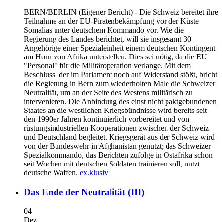
BERN/BERLIN
(Eigener Bericht) - Die Schweiz bereitet ihre
Teilnahme an der EU-Piratenbekämpfung vor der Küste
Somalias unter deutschem Kommando vor. Wie die
Regierung des Landes berichtet, will sie insgesamt 30
Angehörige einer Spezialeinheit einem deutschen Kontingent
am Horn von Afrika unterstellen. Dies sei nötig, da die EU
"Personal" für die Militäroperation verlange. Mit dem
Beschluss, der im Parlament noch auf Widerstand stößt, bricht
die Regierung in Bern zum wiederholten Male die Schweizer
Neutralität, um an der Seite des Westens militärisch zu
intervenieren. Die Anbindung des einst nicht paktgebundenen
Staates an die westlichen Kriegsbündnisse wird bereits seit
den 1990er Jahren kontinuierlich vorbereitet und von
rüstungsindustriellen Kooperationen zwischen der Schweiz
und Deutschland begleitet. Kriegsgerät aus der Schweiz wird
von der Bundeswehr in Afghanistan genutzt; das Schweizer
Spezialkommando, das Berichten zufolge in Ostafrika schon
seit Wochen mit deutschen Soldaten trainieren soll, nutzt
deutsche Waffen.
ex.klusiv
Das Ende der Neutralität (III)
04
Dez