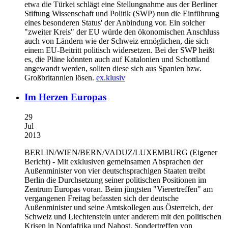
etwa die Türkei schlägt eine Stellungnahme aus der Berliner
Stiftung Wissenschaft und Politik (SWP) nun die Einführung
eines besonderen Status' der Anbindung vor. Ein solcher
"zweiter Kreis" der EU würde den ökonomischen Anschluss
auch von Ländern wie der Schweiz ermöglichen, die sich
einem EU-Beitritt politisch widersetzen. Bei der SWP heißt
es, die Pläne könnten auch auf Katalonien und Schottland
angewandt werden, sollten diese sich aus Spanien bzw.
Großbritannien lösen.
ex.klusiv
Im Herzen Europas
29
Jul
2013
BERLIN/WIEN/BERN/VADUZ/LUXEMBURG
(Eigener
Bericht) - Mit exklusiven gemeinsamen Absprachen der
Außenminister von vier deutschsprachigen Staaten treibt
Berlin die Durchsetzung seiner politischen Positionen im
Zentrum Europas voran. Beim jüngsten "Vierertreffen" am
vergangenen Freitag befassten sich der deutsche
Außenminister und seine Amtskollegen aus Österreich, der
Schweiz und Liechtenstein unter anderem mit den politischen
Krisen in Nordafrika und Nahost. Sondertreffen von