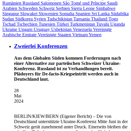
Rumänien
Russland
Salomonen
São Tomé und Príncipe
Saudi
Arabien
Schweden
Schweiz
Serbien
Sierra Leone
Simbabwe
Singapur
Slowakei
Slowenien
Somalia
Spanien
Sri Lanka
Südafrika
Sudan
Südkorea
Syrien
Tadschikistan
Tansania
Thailand
Togo
Tschad
Tschechien
Tunesien
Türkei
Turkmenistan
Tuvalu
Uganda
Ukraine
Ungarn
Uruguay
Usbekistan
Venezuela
Vereinigte
Arabische Emirate
Vereinigte Staaten
Vietnam
Yemen
Zweierlei Konferenzen
Aus dem Globalen Süden kommen Forderungen nach
einer Alternative zur parteiischen Schweizer Ukraine-
Konferenz. Russland ist zu Verhandlungen bereit.
Plädoyers für De-facto-Kriegseintritt werden auch in
Deutschland laut.
28
Mai
2024
BERLIN/KIEW/BERN
(Eigener Bericht) – Die von
Deutschland unterstützte Ukraine-Konferenz Mitte Juni in der
Schweiz gerät zunehmend unter Druck. Einerseits bleiben die