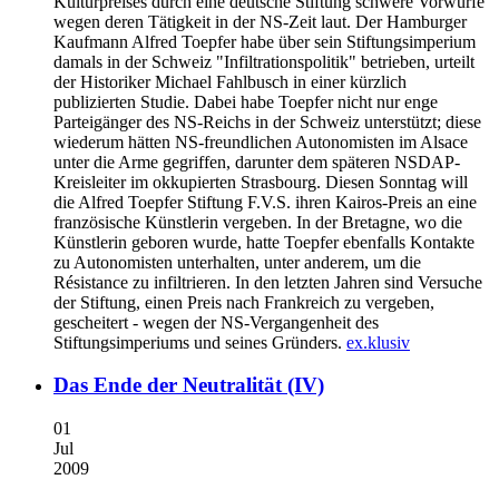
Kulturpreises durch eine deutsche Stiftung schwere Vorwürfe
wegen deren Tätigkeit in der NS-Zeit laut. Der Hamburger
Kaufmann Alfred Toepfer habe über sein Stiftungsimperium
damals in der Schweiz "Infiltrationspolitik" betrieben, urteilt
der Historiker Michael Fahlbusch in einer kürzlich
publizierten Studie. Dabei habe Toepfer nicht nur enge
Parteigänger des NS-Reichs in der Schweiz unterstützt; diese
wiederum hätten NS-freundlichen Autonomisten im Alsace
unter die Arme gegriffen, darunter dem späteren NSDAP-
Kreisleiter im okkupierten Strasbourg. Diesen Sonntag will
die Alfred Toepfer Stiftung F.V.S. ihren Kairos-Preis an eine
französische Künstlerin vergeben. In der Bretagne, wo die
Künstlerin geboren wurde, hatte Toepfer ebenfalls Kontakte
zu Autonomisten unterhalten, unter anderem, um die
Résistance zu infiltrieren. In den letzten Jahren sind Versuche
der Stiftung, einen Preis nach Frankreich zu vergeben,
gescheitert - wegen der NS-Vergangenheit des
Stiftungsimperiums und seines Gründers.
ex.klusiv
Das Ende der Neutralität (IV)
01
Jul
2009