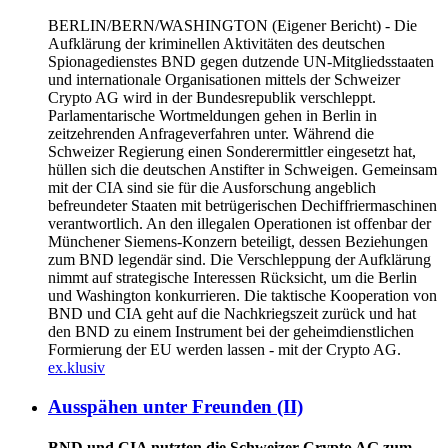
BERLIN/BERN/WASHINGTON
(Eigener Bericht) - Die
Aufklärung der kriminellen Aktivitäten des deutschen
Spionagedienstes BND gegen dutzende UN-Mitgliedsstaaten
und internationale Organisationen mittels der Schweizer
Crypto AG wird in der Bundesrepublik verschleppt.
Parlamentarische Wortmeldungen gehen in Berlin in
zeitzehrenden Anfrageverfahren unter. Während die
Schweizer Regierung einen Sonderermittler eingesetzt hat,
hüllen sich die deutschen Anstifter in Schweigen. Gemeinsam
mit der CIA sind sie für die Ausforschung angeblich
befreundeter Staaten mit betrügerischen Dechiffriermaschinen
verantwortlich. An den illegalen Operationen ist offenbar der
Münchener Siemens-Konzern beteiligt, dessen Beziehungen
zum BND legendär sind. Die Verschleppung der Aufklärung
nimmt auf strategische Interessen Rücksicht, um die Berlin
und Washington konkurrieren. Die taktische Kooperation von
BND und CIA geht auf die Nachkriegszeit zurück und hat
den BND zu einem Instrument bei der geheimdienstlichen
Formierung der EU werden lassen - mit der Crypto AG.
ex.klusiv
Ausspähen unter Freunden (II)
BND und CIA nutzten die Schweizer Crypto AG zum