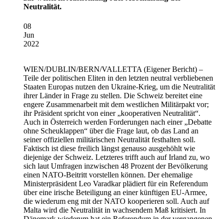
Neutralität.
08
Jun
2022
WIEN/DUBLIN/BERN/VALLETTA
(Eigener Bericht) –
Teile der politischen Eliten in den letzten neutral verbliebenen
Staaten Europas nutzen den Ukraine-Krieg, um die Neutralität
ihrer Länder in Frage zu stellen. Die Schweiz bereitet eine
engere Zusammenarbeit mit dem westlichen Militärpakt vor;
ihr Präsident spricht von einer „kooperativen Neutralität“.
Auch in Österreich werden Forderungen nach einer „Debatte
ohne Scheuklappen“ über die Frage laut, ob das Land an
seiner offiziellen militärischen Neutralität festhalten soll.
Faktisch ist diese freilich längst genauso ausgehöhlt wie
diejenige der Schweiz. Letzteres trifft auch auf Irland zu, wo
sich laut Umfragen inzwischen 48 Prozent der Bevölkerung
einen NATO-Beitritt vorstellen können. Der ehemalige
Ministerpräsident Leo Varadkar plädiert für ein Referendum
über eine irische Beteiligung an einer künftigen EU-Armee,
die wiederum eng mit der NATO kooperieren soll. Auch auf
Malta wird die Neutralität in wachsendem Maß kritisiert. In
Dänemark wiederum hat ein Referendum in der vergangenen