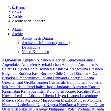
Home
News
Archiv
Archiv nach Ländern
Aktuell
Archiv
Archiv nach Datum
Archiv nach Ländern
(current)
Detailsuche
Video-Kolumnen
Afghanistan
Ägypten
Albanien
Algerien
Äquatorial-Guinea
Argentinien
Armenien
Aserbaidschan
Äthiopien
Australien
Bahrain
Belarus
Belgien
Benin
Bolivien
Bosnien-Herzegowina
Brasilien
Bulgarien
Burkina Faso
Burundi
Chile
China
Dänemark
Dschibuti
Ecuador
Elfenbeinküste
Estland
Finnland
Georgien
Ghana
Griechenland
Großbritannien
Guatemala
Haiti
Indien
Indonesien
Irak
Iran
Irland
Israel
Italien
Japan
Jordanien
Kamerun
Kanada
Kasachstan
Kenia
Kirgistan
Kolumbien
Kongo
Kroatien
Kuba
Kuwait
Lettland
Libanon
Liberia
Libyen
Litauen
Luxemburg
Malaysia
Mali
Marokko
Mazedonien
Mexiko
Moldau
Mongolei
Namibia
Niederlande
Niger
Nigeria
Nordkorea
Norwegen
Oman
Österreich
Pakistan
Paraguay
Philippinen
Polen
Portugal
Ruanda