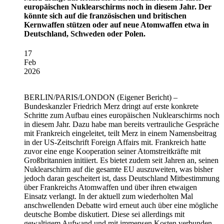
europäischen Nuklearschirms noch in diesem Jahr. Der
könnte sich auf die französischen und britischen
Kernwaffen stützen oder auf neue Atomwaffen etwa in
Deutschland, Schweden oder Polen.
17
Feb
2026
BERLIN/PARIS/LONDON
(Eigener Bericht) –
Bundeskanzler Friedrich Merz dringt auf erste konkrete
Schritte zum Aufbau eines europäischen Nuklearschirms noch
in diesem Jahr. Dazu habe man bereits vertrauliche Gespräche
mit Frankreich eingeleitet, teilt Merz in einem Namensbeitrag
in der US-Zeitschrift Foreign Affairs mit. Frankreich hatte
zuvor eine enge Kooperation seiner Atomstreitkräfte mit
Großbritannien initiiert. Es bietet zudem seit Jahren an, seinen
Nuklearschirm auf die gesamte EU auszuweiten, was bisher
jedoch daran gescheitert ist, dass Deutschland Mitbestimmung
über Frankreichs Atomwaffen und über ihren etwaigen
Einsatz verlangt. In der aktuell zum wiederholten Mal
anschwellenden Debatte wird erneut auch über eine mögliche
deutsche Bombe diskutiert. Diese sei allerdings mit
gewaltigem Aufwand und mit immensen Kosten verbunden,