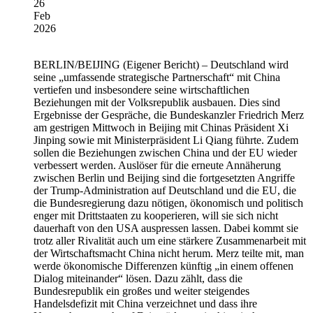
26
Feb
2026
BERLIN/BEIJING
(Eigener Bericht) – Deutschland wird
seine „umfassende strategische Partnerschaft“ mit China
vertiefen und insbesondere seine wirtschaftlichen
Beziehungen mit der Volksrepublik ausbauen. Dies sind
Ergebnisse der Gespräche, die Bundeskanzler Friedrich Merz
am gestrigen Mittwoch in Beijing mit Chinas Präsident Xi
Jinping sowie mit Ministerpräsident Li Qiang führte. Zudem
sollen die Beziehungen zwischen China und der EU wieder
verbessert werden. Auslöser für die erneute Annäherung
zwischen Berlin und Beijing sind die fortgesetzten Angriffe
der Trump-Administration auf Deutschland und die EU, die
die Bundesregierung dazu nötigen, ökonomisch und politisch
enger mit Drittstaaten zu kooperieren, will sie sich nicht
dauerhaft von den USA auspressen lassen. Dabei kommt sie
trotz aller Rivalität auch um eine stärkere Zusammenarbeit mit
der Wirtschaftsmacht China nicht herum. Merz teilte mit, man
werde ökonomische Differenzen künftig „in einem offenen
Dialog miteinander“ lösen. Dazu zählt, dass die
Bundesrepublik ein großes und weiter steigendes
Handelsdefizit mit China verzeichnet und dass ihre