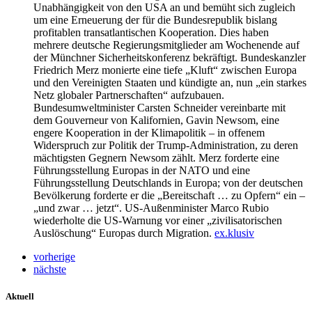
Unabhängigkeit von den USA an und bemüht sich zugleich
um eine Erneuerung der für die Bundesrepublik bislang
profitablen transatlantischen Kooperation. Dies haben
mehrere deutsche Regierungsmitglieder am Wochenende auf
der Münchner Sicherheitskonferenz bekräftigt. Bundeskanzler
Friedrich Merz monierte eine tiefe „Kluft“ zwischen Europa
und den Vereinigten Staaten und kündigte an, nun „ein starkes
Netz globaler Partnerschaften“ aufzubauen.
Bundesumweltminister Carsten Schneider vereinbarte mit
dem Gouverneur von Kalifornien, Gavin Newsom, eine
engere Kooperation in der Klimapolitik – in offenem
Widerspruch zur Politik der Trump-Administration, zu deren
mächtigsten Gegnern Newsom zählt. Merz forderte eine
Führungsstellung Europas in der NATO und eine
Führungsstellung Deutschlands in Europa; von der deutschen
Bevölkerung forderte er die „Bereitschaft … zu Opfern“ ein –
„und zwar … jetzt“. US-Außenminister Marco Rubio
wiederholte die US-Warnung vor einer „zivilisatorischen
Auslöschung“ Europas durch Migration.
ex.klusiv
vorherige
nächste
Aktuell