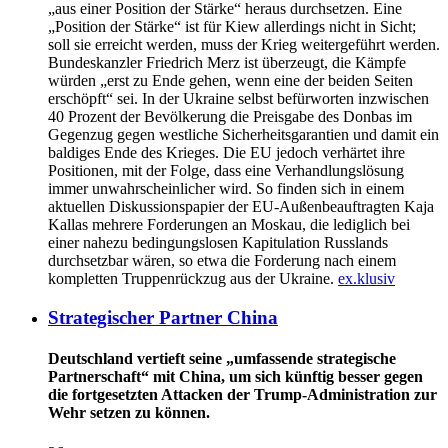
„aus einer Position der Stärke“ heraus durchsetzen. Eine
„Position der Stärke“ ist für Kiew allerdings nicht in Sicht;
soll sie erreicht werden, muss der Krieg weitergeführt werden.
Bundeskanzler Friedrich Merz ist überzeugt, die Kämpfe
würden „erst zu Ende gehen, wenn eine der beiden Seiten
erschöpft“ sei. In der Ukraine selbst befürworten inzwischen
40 Prozent der Bevölkerung die Preisgabe des Donbas im
Gegenzug gegen westliche Sicherheitsgarantien und damit ein
baldiges Ende des Krieges. Die EU jedoch verhärtet ihre
Positionen, mit der Folge, dass eine Verhandlungslösung
immer unwahrscheinlicher wird. So finden sich in einem
aktuellen Diskussionspapier der EU-Außenbeauftragten Kaja
Kallas mehrere Forderungen an Moskau, die lediglich bei
einer nahezu bedingungslosen Kapitulation Russlands
durchsetzbar wären, so etwa die Forderung nach einem
kompletten Truppenrückzug aus der Ukraine.
ex.klusiv
Strategischer Partner China
Deutschland vertieft seine „umfassende strategische
Partnerschaft“ mit China, um sich künftig besser gegen
die fortgesetzten Attacken der Trump-Administration zur
Wehr setzen zu können.