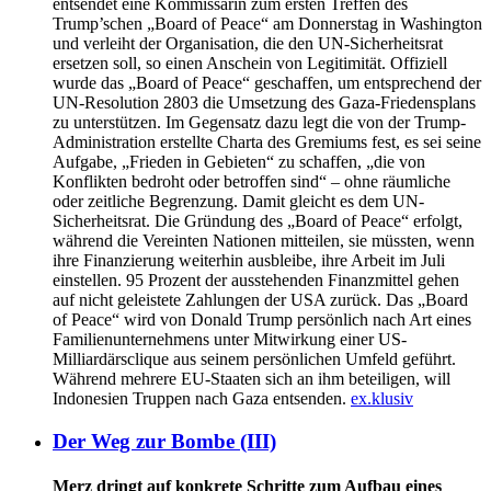
entsendet eine Kommissarin zum ersten Treffen des
Trump’schen „Board of Peace“ am Donnerstag in Washington
und verleiht der Organisation, die den UN-Sicherheitsrat
ersetzen soll, so einen Anschein von Legitimität. Offiziell
wurde das „Board of Peace“ geschaffen, um entsprechend der
UN-Resolution 2803 die Umsetzung des Gaza-Friedensplans
zu unterstützen. Im Gegensatz dazu legt die von der Trump-
Administration erstellte Charta des Gremiums fest, es sei seine
Aufgabe, „Frieden in Gebieten“ zu schaffen, „die von
Konflikten bedroht oder betroffen sind“ – ohne räumliche
oder zeitliche Begrenzung. Damit gleicht es dem UN-
Sicherheitsrat. Die Gründung des „Board of Peace“ erfolgt,
während die Vereinten Nationen mitteilen, sie müssten, wenn
ihre Finanzierung weiterhin ausbleibe, ihre Arbeit im Juli
einstellen. 95 Prozent der ausstehenden Finanzmittel gehen
auf nicht geleistete Zahlungen der USA zurück. Das „Board
of Peace“ wird von Donald Trump persönlich nach Art eines
Familienunternehmens unter Mitwirkung einer US-
Milliardärsclique aus seinem persönlichen Umfeld geführt.
Während mehrere EU-Staaten sich an ihm beteiligen, will
Indonesien Truppen nach Gaza entsenden.
ex.klusiv
Der Weg zur Bombe (III)
Merz dringt auf konkrete Schritte zum Aufbau eines