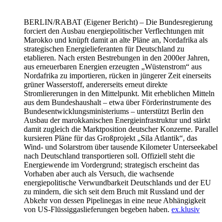
BERLIN/RABAT
(Eigener Bericht) – Die Bundesregierung
forciert den Ausbau energiepolitischer Verflechtungen mit
Marokko und knüpft damit an alte Pläne an, Nordafrika als
strategischen Energielieferanten für Deutschland zu
etablieren. Nach ersten Bestrebungen in den 2000er Jahren,
aus erneuerbaren Energien erzeugten „Wüstenstrom“ aus
Nordafrika zu importieren, rücken in jüngerer Zeit einerseits
grüner Wasserstoff, andererseits erneut direkte
Stromliererungen in den Mittelpunkt. Mit erheblichen Mitteln
aus dem Bundeshaushalt – etwa über Förderinstrumente des
Bundesentwicklungsministeriums – unterstützt Berlin den
Ausbau der marokkanischen Energieinfrastruktur und stärkt
damit zugleich die Marktposition deutscher Konzerne. Parallel
kursieren Pläne für das Großprojekt „Sila Atlantik“, das
Wind- und Solarstrom über tausende Kilometer Unterseekabel
nach Deutschland transportieren soll. Offiziell steht die
Energiewende im Vordergrund; strategisch erscheint das
Vorhaben aber auch als Versuch, die wachsende
energiepolitische Verwundbarkeit Deutschlands und der EU
zu mindern, die sich seit dem Bruch mit Russland und der
Abkehr von dessen Pipelinegas in eine neue Abhängigkeit
von US-Flüssiggaslieferungen begeben haben.
ex.klusiv