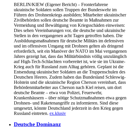
BERLIN/KIEW
(Eigener Bericht) – Fronterfahrene
ukrainische Soldaten sollen Truppen der Bundeswehr im
Führen des Drohnenkriegs ausbilden; Mitarbeiter ukrainischer
Zivilbehörden sollen deutsche Beamte in Maßnahmen zur
Vermeidung und Bewältigung von Kriegsschäden einweisen:
Dies sehen Vereinbarungen vor, die deutsche und ukrainische
Stellen in den vergangenen acht Tagen getroffen haben. Die
Ausbildungsmaßnahmen für deutsche Militärs im defensiven
und im offensiven Umgang mit Drohnen gelten als dringend
erforderlich, seit ein Manöver der NATO im Mai vergangenen
Jahres gezeigt hat, dass das Militärbündnis völlig unzulänglich
auf High-Tech-Schlachten vorbereitet ist, wie sie im Ukraine-
Krieg auch für Russland zum Alltag gehören. Geplant ist die
Entsendung ukrainischer Soldaten an die Truppenschulen des
Deutschen Heeres. Zudem haben das Bundesland Schleswig-
Holstein und die ukrainische Region Cherson vereinbart, dass
Behördenmitarbeiter aus Cherson nach Kiel reisen, um dort
deutsche Beamte – etwa von Polizei, Feuerwehr,
Krankenhäusern – über nötige Schutzmaßnahmen etwa gegen
Drohnen- und Raketenangriffe zu informieren. Sind diese
umgesetzt, könnte Deutschland jederzeit in den Krieg gegen
Russland eintreten.
ex.klusiv
Deutsche Dominanz