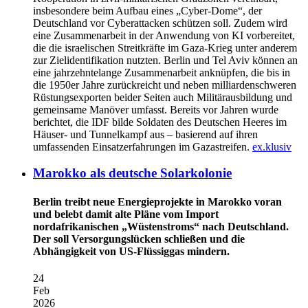
insbesondere beim Aufbau eines „Cyber-Dome“, der
Deutschland vor Cyberattacken schützen soll. Zudem wird
eine Zusammenarbeit in der Anwendung von KI vorbereitet,
die die israelischen Streitkräfte im Gaza-Krieg unter anderem
zur Zielidentifikation nutzten. Berlin und Tel Aviv können an
eine jahrzehntelange Zusammenarbeit anknüpfen, die bis in
die 1950er Jahre zurückreicht und neben milliardenschweren
Rüstungsexporten beider Seiten auch Militärausbildung und
gemeinsame Manöver umfasst. Bereits vor Jahren wurde
berichtet, die IDF bilde Soldaten des Deutschen Heeres im
Häuser- und Tunnelkampf aus – basierend auf ihren
umfassenden Einsatzerfahrungen im Gazastreifen.
ex.klusiv
Marokko als deutsche Solarkolonie
Berlin treibt neue Energieprojekte in Marokko voran
und belebt damit alte Pläne vom Import
nordafrikanischen „Wüstenstroms“ nach Deutschland.
Der soll Versorgungslücken schließen und die
Abhängigkeit von US-Flüssiggas mindern.
24
Feb
2026