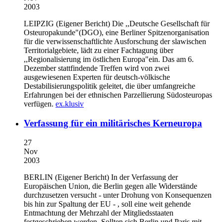
2003
LEIPZIG (Eigener Bericht)
Die ,,Deutsche Gesellschaft für
Osteuropakunde"(DGO), eine Berliner Spitzenorganisation
für die verwissenschaftlichte Ausforschung der slawischen
Territorialgebiete, lädt zu einer Fachtagung über
,,Regionalisierung im östlichen Europa"ein. Das am 6.
Dezember stattfindende Treffen wird von zwei
ausgewiesenen Experten für deutsch-völkische
Destabilisierungspolitik geleitet, die über umfangreiche
Erfahrungen bei der ethnischen Parzellierung Südosteuropas
verfügen.
ex.klusiv
Verfassung für ein militärisches Kerneuropa
27
Nov
2003
BERLIN (Eigener Bericht)
In der Verfassung der
Europäischen Union, die Berlin gegen alle Widerstände
durchzusetzen versucht - unter Drohung von Konsequenzen
bis hin zur Spaltung der EU - , soll eine weit gehende
Entmachtung der Mehrzahl der Mitgliedsstaaten
festgeschrieben werden. Sollten sich Berlin und Paris mit