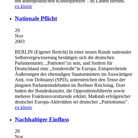
mit außenpolitischen Konsequenzen"- zu Lasten Berlins.
ex.klusiv
Nationale Pflicht
29
Nov
2003
BERLIN (Eigener Bericht)
In einer neuen Runde nationaler
Selbstvergewisserung bestätigen sich die deutschen
Parlamentarier, ,,Patrioten"zu sein, und fordern für
Deutschland eine ,,Sonderrolle"in Europa. Entsprechende
Äußerungen des ehemaligen Staatsministers im Auswärtigen
Amt, von Dohnanyi (SPD), unterstreichen den Tenor der
jüngsten Parlamentsdebatten im Berliner Reichstag. Dort
hatten der Bundeskanzler, die Oppositionsführerin sowie
mehrere Fraktionsvorsitzende erklärt, Maßstab erfolgreicher
deutscher Europa-Aktivitäten sei deutscher ,,Patriotismus".
ex.klusiv
Nachhaltiger Einfluss
28
Nov