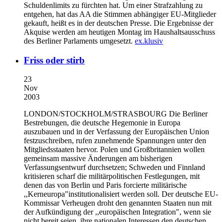
Schuldenlimits zu fürchten hat. Um einer Strafzahlung zu
entgehen, hat das AA die Stimmen abhängiger EU-Mitglieder
gekauft, heißt es in der deutschen Presse. Die Ergebnisse der
Akquise werden am heutigen Montag im Haushaltsausschuss
des Berliner Parlaments umgesetzt.
ex.klusiv
Friss oder stirb
23
Nov
2003
LONDON/STOCKHOLM/STRASBOURG
Die Berliner
Bestrebungen, die deutsche Hegemonie in Europa
auszubauen und in der Verfassung der Europäischen Union
festzuschreiben, rufen zunehmende Spannungen unter den
Mitgliedsstaaten hervor. Polen und Großbritannien wollen
gemeinsam massive Änderungen am bisherigen
Verfassungsentwurf durchsetzen; Schweden und Finnland
kritisieren scharf die militärpolitischen Festlegungen, mit
denen das von Berlin und Paris forcierte militärische
,,Kerneuropa"institutionalisiert werden soll. Der deutsche EU-
Kommissar Verheugen droht den genannten Staaten nun mit
der Aufkündigung der ,,europäischen Integration", wenn sie
nicht bereit seien, ihre nationalen Interessen den deutschen