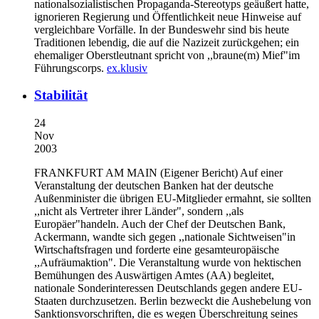
nationalsozialistischen Propaganda-Stereotyps geäußert hatte,
ignorieren Regierung und Öffentlichkeit neue Hinweise auf
vergleichbare Vorfälle. In der Bundeswehr sind bis heute
Traditionen lebendig, die auf die Nazizeit zurückgehen; ein
ehemaliger Oberstleutnant spricht von ,,braune(m) Mief"im
Führungscorps.
ex.klusiv
Stabilität
24
Nov
2003
FRANKFURT AM MAIN (Eigener Bericht)
Auf einer
Veranstaltung der deutschen Banken hat der deutsche
Außenminister die übrigen EU-Mitglieder ermahnt, sie sollten
,,nicht als Vertreter ihrer Länder", sondern ,,als
Europäer"handeln. Auch der Chef der Deutschen Bank,
Ackermann, wandte sich gegen ,,nationale Sichtweisen"in
Wirtschaftsfragen und forderte eine gesamteuropäische
,,Aufräumaktion". Die Veranstaltung wurde von hektischen
Bemühungen des Auswärtigen Amtes (AA) begleitet,
nationale Sonderinteressen Deutschlands gegen andere EU-
Staaten durchzusetzen. Berlin bezweckt die Aushebelung von
Sanktionsvorschriften, die es wegen Überschreitung seines