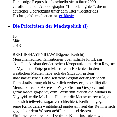
Die dortige Repression beschreibt sie in ihrer 2009
veröffentlichten Autobiographie "Little Daughter", die in
deutscher Übersetzung unter dem Titel "Tochter des
Dschungels" erschienen ist.
ex.klusiv
Die Prioritäten der Machtpolitik (I)
15
Mär
2013
BERLIN/NAYPYIDAW
(Eigener Bericht) -
Menschenrechtsorganisationen üben scharfe Kritik am
aktuellen Ausbau der deutschen Kooperation mit dem Regime
in Myanmar. Entgegen Mainstream-Berichten in den
westlichen Medien habe sich die Situation in dem
südostasiatischen Land seit dem Beginn der angeblichen
Demokratisierung nicht wirklich verbessert, bekräftigt die
Menschenrechts-Aktivistin Zoya Phan im Gespräch mit
german-foreign-policy.com. Weiterhin hielten die Militärs in
Naypyidaw die Macht in Händen; die Menschenrechtslage
habe sich teilweise sogar verschlechtert. Berlin hingegen hat
seine Kritik daran weitgehend eingestellt, seit das Regime sich
gegenüber dem Westen geöffnet hat und dessen
Einflussstreben bedient. Deutsche Kulturinstitute sowie