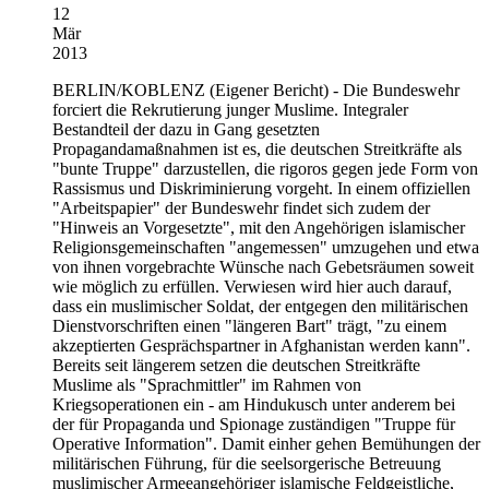
12
Mär
2013
BERLIN/KOBLENZ
(Eigener Bericht) - Die Bundeswehr
forciert die Rekrutierung junger Muslime. Integraler
Bestandteil der dazu in Gang gesetzten
Propagandamaßnahmen ist es, die deutschen Streitkräfte als
"bunte Truppe" darzustellen, die rigoros gegen jede Form von
Rassismus und Diskriminierung vorgeht. In einem offiziellen
"Arbeitspapier" der Bundeswehr findet sich zudem der
"Hinweis an Vorgesetzte", mit den Angehörigen islamischer
Religionsgemeinschaften "angemessen" umzugehen und etwa
von ihnen vorgebrachte Wünsche nach Gebetsräumen soweit
wie möglich zu erfüllen. Verwiesen wird hier auch darauf,
dass ein muslimischer Soldat, der entgegen den militärischen
Dienstvorschriften einen "längeren Bart" trägt, "zu einem
akzeptierten Gesprächspartner in Afghanistan werden kann".
Bereits seit längerem setzen die deutschen Streitkräfte
Muslime als "Sprachmittler" im Rahmen von
Kriegsoperationen ein - am Hindukusch unter anderem bei
der für Propaganda und Spionage zuständigen "Truppe für
Operative Information". Damit einher gehen Bemühungen der
militärischen Führung, für die seelsorgerische Betreuung
muslimischer Armeeangehöriger islamische Feldgeistliche,