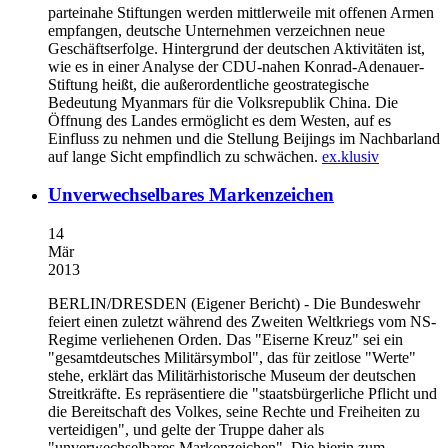
parteinahe Stiftungen werden mittlerweile mit offenen Armen
empfangen, deutsche Unternehmen verzeichnen neue
Geschäftserfolge. Hintergrund der deutschen Aktivitäten ist,
wie es in einer Analyse der CDU-nahen Konrad-Adenauer-
Stiftung heißt, die außerordentliche geostrategische
Bedeutung Myanmars für die Volksrepublik China. Die
Öffnung des Landes ermöglicht es dem Westen, auf es
Einfluss zu nehmen und die Stellung Beijings im Nachbarland
auf lange Sicht empfindlich zu schwächen.
ex.klusiv
Unverwechselbares Markenzeichen
14
Mär
2013
BERLIN/DRESDEN
(Eigener Bericht) - Die Bundeswehr
feiert einen zuletzt während des Zweiten Weltkriegs vom NS-
Regime verliehenen Orden. Das "Eiserne Kreuz" sei ein
"gesamtdeutsches Militärsymbol", das für zeitlose "Werte"
stehe, erklärt das Militärhistorische Museum der deutschen
Streitkräfte. Es repräsentiere die "staatsbürgerliche Pflicht und
die Bereitschaft des Volkes, seine Rechte und Freiheiten zu
verteidigen", und gelte der Truppe daher als
"unverwechselbares Markenzeichen". Die hierin zum