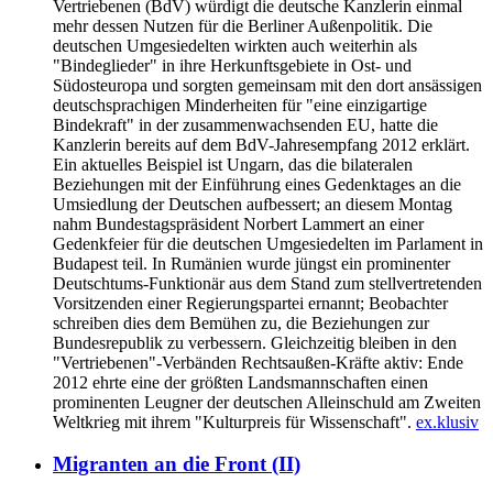
Vertriebenen (BdV) würdigt die deutsche Kanzlerin einmal
mehr dessen Nutzen für die Berliner Außenpolitik. Die
deutschen Umgesiedelten wirkten auch weiterhin als
"Bindeglieder" in ihre Herkunftsgebiete in Ost- und
Südosteuropa und sorgten gemeinsam mit den dort ansässigen
deutschsprachigen Minderheiten für "eine einzigartige
Bindekraft" in der zusammenwachsenden EU, hatte die
Kanzlerin bereits auf dem BdV-Jahresempfang 2012 erklärt.
Ein aktuelles Beispiel ist Ungarn, das die bilateralen
Beziehungen mit der Einführung eines Gedenktages an die
Umsiedlung der Deutschen aufbessert; an diesem Montag
nahm Bundestagspräsident Norbert Lammert an einer
Gedenkfeier für die deutschen Umgesiedelten im Parlament in
Budapest teil. In Rumänien wurde jüngst ein prominenter
Deutschtums-Funktionär aus dem Stand zum stellvertretenden
Vorsitzenden einer Regierungspartei ernannt; Beobachter
schreiben dies dem Bemühen zu, die Beziehungen zur
Bundesrepublik zu verbessern. Gleichzeitig bleiben in den
"Vertriebenen"-Verbänden Rechtsaußen-Kräfte aktiv: Ende
2012 ehrte eine der größten Landsmannschaften einen
prominenten Leugner der deutschen Alleinschuld am Zweiten
Weltkrieg mit ihrem "Kulturpreis für Wissenschaft".
ex.klusiv
Migranten an die Front (II)