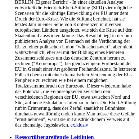
BERLIN
(Eigener Bericht) - In einer aktuellen Analyse
entwickelt die Friedrich-Ebert-Stiftung (SPD) vier mögliche
Szenarien für die künftige Entwicklung der EU unter dem
Druck der Euro-Krise. Wie die Stiftung berichtet, hat sie
letztes Jahr in einer Serie von Konferenzen in diversen
europäischen Ländern ausgelotet, wie sich die Krise auf den
Staatenbund auswirken könne. Das Resultat liegt in der nun
publizierten Analyse vor. Demnach sei die Verdichtung der
EU zu einer politischen Union "wünschenswert", aber nicht
wahrscheinlich; eher sei mit der Bildung eines kleineren
Zusammenschlusses um das deutsche Zentrum herum zu
rechnen ("Kerneuropa"), bei gleichzeitigem Fortbestand der
EU in Gestalt einer Art größerer Freihandelszone. In letzterem
Fall sei ebenso mit einer dramatischen Verelendung der EU-
Peripherie zu rechnen wie bei einem möglichen
Totalzusammenbruch der Eurozone. Dieser wiederum habe
das Potenzial, die Feindseligkeiten zwischen den
verschiedenen Regionen der EU, etwa zwischen Nord und
Süd, auf neue Eskalationsstufen zu treiben. Die Ebert-Stiftung
ruft in Erinnerung, dass der Zerfall staatlicher Bündnisse
durchaus gewaltförmig enden kann: Man müsse diese Gefahr
"ernst nehmen", warnt sie mit ausdrücklichem Verweis auf
das ehemalige Jugoslawien.
ex.klusiv
Ressortübergreifende Leitlinien