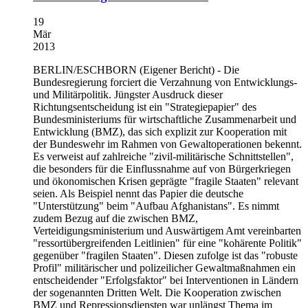
19
Mär
2013
BERLIN/ESCHBORN
(Eigener Bericht) - Die
Bundesregierung forciert die Verzahnung von Entwicklungs-
und Militärpolitik. Jüngster Ausdruck dieser
Richtungsentscheidung ist ein "Strategiepapier" des
Bundesministeriums für wirtschaftliche Zusammenarbeit und
Entwicklung (BMZ), das sich explizit zur Kooperation mit
der Bundeswehr im Rahmen von Gewaltoperationen bekennt.
Es verweist auf zahlreiche "zivil-militärische Schnittstellen",
die besonders für die Einflussnahme auf von Bürgerkriegen
und ökonomischen Krisen geprägte "fragile Staaten" relevant
seien. Als Beispiel nennt das Papier die deutsche
"Unterstützung" beim "Aufbau Afghanistans". Es nimmt
zudem Bezug auf die zwischen BMZ,
Verteidigungsministerium und Auswärtigem Amt vereinbarten
"ressortübergreifenden Leitlinien" für eine "kohärente Politik"
gegenüber "fragilen Staaten". Diesen zufolge ist das "robuste
Profil" militärischer und polizeilicher Gewaltmaßnahmen ein
entscheidender "Erfolgsfaktor" bei Interventionen in Ländern
der sogenannten Dritten Welt. Die Kooperation zwischen
BMZ und Repressionsdiensten war unlängst Thema im