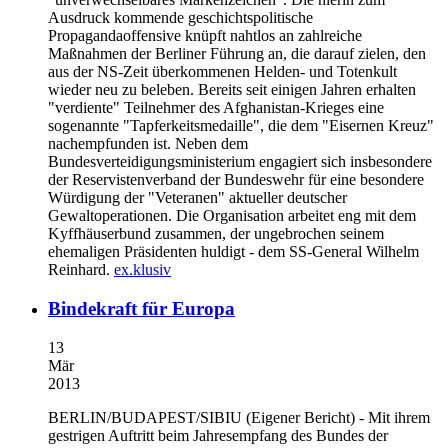
Ausdruck kommende geschichtspolitische
Propagandaoffensive knüpft nahtlos an zahlreiche
Maßnahmen der Berliner Führung an, die darauf zielen, den
aus der NS-Zeit überkommenen Helden- und Totenkult
wieder neu zu beleben. Bereits seit einigen Jahren erhalten
"verdiente" Teilnehmer des Afghanistan-Krieges eine
sogenannte "Tapferkeitsmedaille", die dem "Eisernen Kreuz"
nachempfunden ist. Neben dem
Bundesverteidigungsministerium engagiert sich insbesondere
der Reservistenverband der Bundeswehr für eine besondere
Würdigung der "Veteranen" aktueller deutscher
Gewaltoperationen. Die Organisation arbeitet eng mit dem
Kyffhäuserbund zusammen, der ungebrochen seinem
ehemaligen Präsidenten huldigt - dem SS-General Wilhelm
Reinhard.
ex.klusiv
Bindekraft für Europa
13
Mär
2013
BERLIN/BUDAPEST/SIBIU
(Eigener Bericht) - Mit ihrem
gestrigen Auftritt beim Jahresempfang des Bundes der