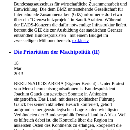
Bundestagsausschuss für wirtschaftliche Zusammenarbeit und
Entwicklung. Die dem BMZ unterstehende Gesellschaft für
Internationale Zusammenarbeit (GIZ) informierte dort etwa
über ein "Grenzschutzprojekt" in Saudi-Arabien. Während
der EADS-Konzern die dafür notwendige Infrastruktur liefert,
betreut die GIZ die zur Ausbildung der saudischen Grenzer
entsandten Bundespolizisten - mit einem Budget im
zweistelligen Millionenbereich.
ex.klusiv
Die Prioritäten der Machtpolitik (II)
18
Mär
2013
BERLIN/ADDIS ABEBA
(Eigener Bericht) - Unter Protest
von Menschenrechtsorganisationen ist Bundespräsident
Joachim Gauck am gestrigen Sonntag in Äthiopien
eingetroffen. Das Land, mit dessen politischer Führung
Gauck bei seinem aktuellen Besuch konferiert, gehört
aufgrund seiner geostrategischen Lage zu den wichtigsten
Verbündeten der Bundesrepublik Deutschland in Afrika. Weil
es hilfreich dabei ist, die Kontrolle über die Region im
äußersten Osten des Kontinents zu erlangen, kooperiert die