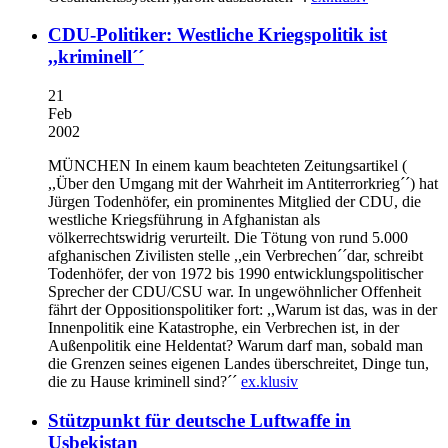
CDU-Politiker: Westliche Kriegspolitik ist
,,kriminell´´
21
Feb
2002
MÜNCHEN
In einem kaum beachteten Zeitungsartikel (
,,Über den Umgang mit der Wahrheit im Antiterrorkrieg´´) hat
Jürgen Todenhöfer, ein prominentes Mitglied der CDU, die
westliche Kriegsführung in Afghanistan als
völkerrechtswidrig verurteilt. Die Tötung von rund 5.000
afghanischen Zivilisten stelle ,,ein Verbrechen´´dar, schreibt
Todenhöfer, der von 1972 bis 1990 entwicklungspolitischer
Sprecher der CDU/CSU war. In ungewöhnlicher Offenheit
fährt der Oppositionspolitiker fort: ,,Warum ist das, was in der
Innenpolitik eine Katastrophe, ein Verbrechen ist, in der
Außenpolitik eine Heldentat? Warum darf man, sobald man
die Grenzen seines eigenen Landes überschreitet, Dinge tun,
die zu Hause kriminell sind?´´
ex.klusiv
Stützpunkt für deutsche Luftwaffe in
Usbekistan