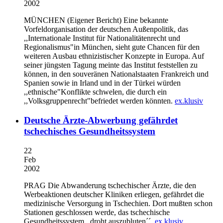
2002
MÜNCHEN (Eigener Bericht)
Eine bekannte
Vorfeldorganisation der deutschen Außenpolitik, das
,,Internationale Institut für Nationalitätenrecht und
Regionalismus"in München, sieht gute Chancen für den
weiteren Ausbau ethnizistischer Konzepte in Europa. Auf
seiner jüngsten Tagung meinte das Institut feststellen zu
können, in den souveränen Nationalstaaten Frankreich und
Spanien sowie in Irland und in der Türkei würden
,,ethnische"Konflikte schwelen, die durch ein
,,Volksgruppenrecht"befriedet werden könnten.
ex.klusiv
Deutsche Ärzte-Abwerbung gefährdet
tschechisches Gesundheitssystem
22
Feb
2002
PRAG
Die Abwanderung tschechischer Ärzte, die den
Werbeaktionen deutscher Kliniken erliegen, gefährdet die
medizinische Versorgung in Tschechien. Dort mußten schon
Stationen geschlossen werde, das tschechische
Gesundheitssystem ,,droht auszubluten´´.
ex.klusiv