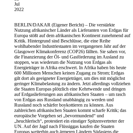
Jul
2022
BERLIN/DAKAR
(Eigener Bericht) – Die verstärkte
Nutzung afrikanischer Länder als Lieferanten von Erdgas für
Europa stößt auf dem afrikanischen Kontinent zunehmend auf
Kritik. Hintergrund sind Beschlüsse, die eine Reihe
wohlhabender Industriestaaten im vergangenen Jahr auf der
Glasgower Klimakonferenz (COP26) fällten. Sie sahen vor,
die Finanzierung der Öl- und Gasförderung im Ausland zu
stoppen, was wiederum die Nutzung von Erdgas als
Energieträger in Afrika erschwert. In Afrika haben bis heute
600 Millionen Menschen keinen Zugang zu Strom; Erdgas
gilt dort als geeigneter Energieträger, um dies mit möglichst
geringer Klimabelastung zu ändern. Jetzt allerdings vollziehen
die Staaten Europas plötzlich eine Kehrtwende und dringen
auf Erdgaslieferungen aus afrikanischen Staaten – um rasch
von Erdgas aus Russland unabhängig zu werden und
Russland noch schärfer boykottieren zu können. Aus
zahlreichen afrikanischen Staaten kommt scharfe Kritik; das
europäische Vorgehen sei „bevormundend“ und
„heuchlerisch“, protestiert ein einstiger Spitzenvertreter der
UN. Auf der Jagd nach Flüssiggas kaufen die Staaten
Europas weiterhin auch ärmeren Ländern Südasiens die