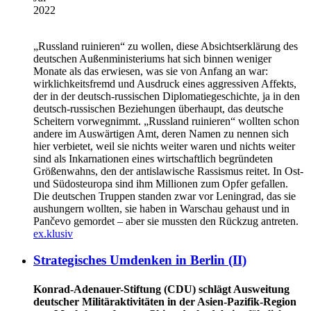
2022
„Russland ruinieren“ zu wollen, diese Absichtserklärung des
deutschen Außenministeriums hat sich binnen weniger
Monate als das erwiesen, was sie von Anfang an war:
wirklichkeitsfremd und Ausdruck eines aggressiven Affekts,
der in der deutsch-russischen Diplomatiegeschichte, ja in den
deutsch-russischen Beziehungen überhaupt, das deutsche
Scheitern vorwegnimmt. „Russland ruinieren“ wollten schon
andere im Auswärtigen Amt, deren Namen zu nennen sich
hier verbietet, weil sie nichts weiter waren und nichts weiter
sind als Inkarnationen eines wirtschaftlich begründeten
Größenwahns, den der antislawische Rassismus reitet. In Ost-
und Südosteuropa sind ihm Millionen zum Opfer gefallen.
Die deutschen Truppen standen zwar vor Leningrad, das sie
aushungern wollten, sie haben in Warschau gehaust und in
Pančevo gemordet – aber sie mussten den Rückzug antreten.
ex.klusiv
Strategisches Umdenken in Berlin (II)
Konrad-Adenauer-Stiftung (CDU) schlägt Ausweitung
deutscher Militäraktivitäten in der Asien-Pazifik-Region