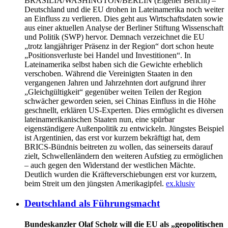
BRASÍLIA/WASHINGTON/BERLIN
(Eigener Bericht) –
Deutschland und die EU drohen in Lateinamerika noch weiter
an Einfluss zu verlieren. Dies geht aus Wirtschaftsdaten sowie
aus einer aktuellen Analyse der Berliner Stiftung Wissenschaft
und Politik (SWP) hervor. Demnach verzeichnet die EU
„trotz langjähriger Präsenz in der Region“ dort schon heute
„Positionsverluste bei Handel und Investitionen“. In
Lateinamerika selbst haben sich die Gewichte erheblich
verschoben. Während die Vereinigten Staaten in den
vergangenen Jahren und Jahrzehnten dort aufgrund ihrer
„Gleichgültigkeit“ gegenüber weiten Teilen der Region
schwächer geworden seien, sei Chinas Einfluss in die Höhe
geschnellt, erklären US-Experten. Dies ermöglicht es diversen
lateinamerikanischen Staaten nun, eine spürbar
eigenständigere Außenpolitik zu entwickeln. Jüngstes Beispiel
ist Argentinien, das erst vor kurzem bekräftigt hat, dem
BRICS-Bündnis beitreten zu wollen, das seinerseits darauf
zielt, Schwellenländern den weiteren Aufstieg zu ermöglichen
– auch gegen den Widerstand der westlichen Mächte.
Deutlich wurden die Kräfteverschiebungen erst vor kurzem,
beim Streit um den jüngsten Amerikagipfel.
ex.klusiv
Deutschland als Führungsmacht
Bundeskanzler Olaf Scholz will die EU als „geopolitischen