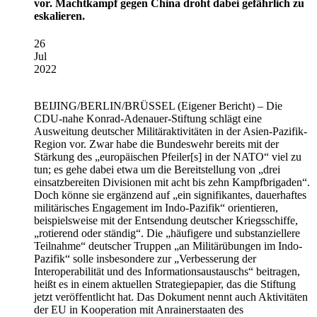
vor. Machtkampf gegen China droht dabei gefährlich zu
eskalieren.
26
Jul
2022
BEIJING/BERLIN/BRÜSSEL
(Eigener Bericht) – Die
CDU-nahe Konrad-Adenauer-Stiftung schlägt eine
Ausweitung deutscher Militäraktivitäten in der Asien-Pazifik-
Region vor. Zwar habe die Bundeswehr bereits mit der
Stärkung des „europäischen Pfeiler[s] in der NATO“ viel zu
tun; es gehe dabei etwa um die Bereitstellung von „drei
einsatzbereiten Divisionen mit acht bis zehn Kampfbrigaden“.
Doch könne sie ergänzend auf „ein signifikantes, dauerhaftes
militärisches Engagement im Indo-Pazifik“ orientieren,
beispielsweise mit der Entsendung deutscher Kriegsschiffe,
„rotierend oder ständig“. Die „häufigere und substanziellere
Teilnahme“ deutscher Truppen „an Militärübungen im Indo-
Pazifik“ solle insbesondere zur „Verbesserung der
Interoperabilität und des Informationsaustauschs“ beitragen,
heißt es in einem aktuellen Strategiepapier, das die Stiftung
jetzt veröffentlicht hat. Das Dokument nennt auch Aktivitäten
der EU in Kooperation mit Anrainerstaaten des