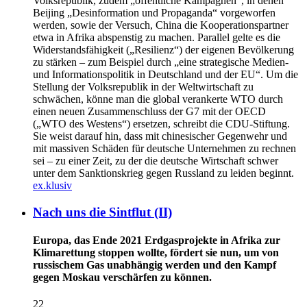
Volksrepublik, zudem „öffentliche Kampagnen“, in denen
Beijing „Desinformation und Propaganda“ vorgeworfen
werden, sowie der Versuch, China die Kooperationspartner
etwa in Afrika abspenstig zu machen. Parallel gelte es die
Widerstandsfähigkeit („Resilienz“) der eigenen Bevölkerung
zu stärken – zum Beispiel durch „eine strategische Medien-
und Informationspolitik in Deutschland und der EU“. Um die
Stellung der Volksrepublik in der Weltwirtschaft zu
schwächen, könne man die global verankerte WTO durch
einen neuen Zusammenschluss der G7 mit der OECD
(„WTO des Westens“) ersetzen, schreibt die CDU-Stiftung.
Sie weist darauf hin, dass mit chinesischer Gegenwehr und
mit massiven Schäden für deutsche Unternehmen zu rechnen
sei – zu einer Zeit, zu der die deutsche Wirtschaft schwer
unter dem Sanktionskrieg gegen Russland zu leiden beginnt.
ex.klusiv
Nach uns die Sintflut (II)
Europa, das Ende 2021 Erdgasprojekte in Afrika zur
Klimarettung stoppen wollte, fördert sie nun, um von
russischem Gas unabhängig werden und den Kampf
gegen Moskau verschärfen zu können.
22