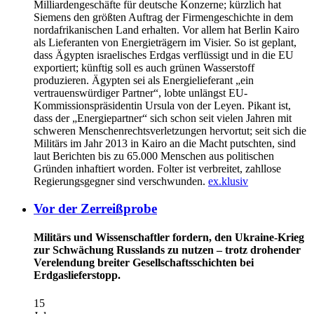
Milliardengeschäfte für deutsche Konzerne; kürzlich hat
Siemens den größten Auftrag der Firmengeschichte in dem
nordafrikanischen Land erhalten. Vor allem hat Berlin Kairo
als Lieferanten von Energieträgern im Visier. So ist geplant,
dass Ägypten israelisches Erdgas verflüssigt und in die EU
exportiert; künftig soll es auch grünen Wasserstoff
produzieren. Ägypten sei als Energielieferant „ein
vertrauenswürdiger Partner“, lobte unlängst EU-
Kommissionspräsidentin Ursula von der Leyen. Pikant ist,
dass der „Energiepartner“ sich schon seit vielen Jahren mit
schweren Menschenrechtsverletzungen hervortut; seit sich die
Militärs im Jahr 2013 in Kairo an die Macht putschten, sind
laut Berichten bis zu 65.000 Menschen aus politischen
Gründen inhaftiert worden. Folter ist verbreitet, zahllose
Regierungsgegner sind verschwunden.
ex.klusiv
Vor der Zerreißprobe
Militärs und Wissenschaftler fordern, den Ukraine-Krieg
zur Schwächung Russlands zu nutzen – trotz drohender
Verelendung breiter Gesellschaftsschichten bei
Erdgaslieferstopp.
15