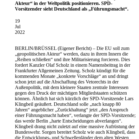
Akteur“ in der Weltpolitik positionieren. SPD-
Vorsitzender sieht Deutschland als „Führungsmacht“.
19
Jul
2022
BERLIN/BRÜSSEL
(Eigener Bericht) – Die EU soll zum
„geopolitischen Akteur“ werden, dazu in ihrem Innern die
„Reihen schließen“ und ihre Militarisierung forcieren. Dies
fordert Kanzler Olaf Scholz in einem Namensbeitrag in der
Frankfurter Allgemeinen Zeitung. Scholz kündigt für die
kommenden Monate „konkrete Vorschläge“ an und dringt
schon jetzt auf die Abschaffung des Vetorechts in der
Außenpolitik, mit dem kleinere Staaten zentrale Interessen
gegen den Druck der mächtigen Mitgliedstaaten schützen
können. Ähnlich hat sich kürzlich der SPD-Vorsitzende Lars
Klingbeil geäußert. Deutschland solle „nach knapp 80
Jahren“ angeblicher „Zurückhaltung“ jetzt „den Anspruch
einer Führungsmacht haben“, verlangte der SPD-Vorsitzende;
das werde Berlin „harte Entscheidungen abverlangen“.
Klingbeil drang nicht zuletzt auf eine massive Aufrüstung der
Bundeswehr. Sorgen bereitet Scholz wie auch Klingbeil, dass
die Entwicklungs- und Schwellenländer dem alten Westen