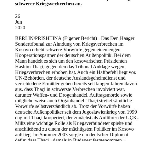
schwerer Kriegsverbrechen an.
26
Jun
2020
BERLIN/PRISHTINA
(Eigener Bericht) - Das Den Haager
Sondertribunal zur Ahndung von Kriegsverbrechen im
Kosovo erhebt schwere Vorwürfe gegen einen engen
Kooperationspartner der deutschen Außenpolitik. Bei dem
Mann handelt es sich um den kosovarischen Präsidenten
Hashim Thaçi, gegen den das Tribunal Anklage wegen
Kriegsverbrechen erhoben hat. Auch ein Haftbefehl liegt vor.
UN-Behörden, der deutsche Auslandsgeheimdienst und
verschiedene Ermittler gehen bereits seit langen Jahren davon
aus, dass Thaçi in schwerste Verbrechen involviert war,
darunter Waffen- und Drogenhandel, Auftragsmorde sowie
möglicherweise auch Organhandel. Thaçi streitet sämtliche
Vorwürfe selbstverständlich ab. Trotz der Vorwürfe haben
deutsche Außenpolitiker seit dem Jugoslawienkrieg von 1999
eng mit Thaçi kooperiert, der zunächst als Anführer der UÇK-
Miliz eine wichtige Rolle als Kriegsverbündeter spielte und
anschließend zu einem der mächtigsten Politiker im Kosovo
aufstieg. Im Sommer 2003 sorgte ein deutscher Diplomat
dafür, dass Thaçi - damals in Budapest festgenommen -