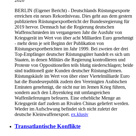
2020
BERLIN
(Eigener Bericht) - Deutschlands Rüstungsexporte
erreichen ein neues Rekordniveau. Dies geht aus dem gestern
publizierten Rüstungsexportbericht der Bundesregierung für
2019 hervor. Demnach hat die Regierung deutschen
Waffenschmieden im vergangenen Jahr die Ausfuhr von
Kriegsgerät im Wert von über acht Milliarden Euro genehmigt
- mehr denn je seit Beginn der Publikation von
Rüstungsexportberichten im Jahr 1999. Bei zweien der drei
Top-Empfänger deutscher Rüstungsgüter handelt es sich um
Staaten, in denen Militärs die Regierung kontrollieren und
Proteste von Oppositionellen teils blutig niederschlagen; beide
sind traditionell gute Kunden deutscher Rüstungsfirmen.
Rüstungskäufe im Wert von über einer Viertelmilliarde Euro
hat die Bundesrepublik zudem den Vereinigten Arabischen
Emiraten genehmigt, die nicht nur im Jemen Krieg führen,
sondern auch den Libyenkrieg mit umfangreichen
Waffenlieferungen befeuern. Eine erhebliche Menge an
Kriegsgerät darf zudem an Rivalen Chinas geliefert werden.
Wieder im Aufschwung befindet sich nicht zuletzt der
deutsche Kleinwaffenexport.
ex.klusiv
Transatlantische Konflikte