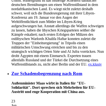
Union. Hintergrund ist das bisherige Scheitern sämtlicher
deutschen Bemühungen um einen Waffenstillstand in dem
nordafrikanischen Land. Es wiegt nicht zuletzt deshalb
schwer, weil sich die Bundesregierung mit ihrer Libyen-
Konferenz am 19. Januar vor den Augen der
Weltöffentlichkeit zum Mittler im Libyen-Krieg
aufgeschwungen hat. Anstatt allerdings die Waffen schweigen
zu lassen, haben die libyschen Kriegsparteien seither die
Kämpfe eskaliert; nach ersten Erfolgen der Milizen des
ostlibyschen Warlords Khalifa Haftar konnten zuletzt die
Truppen der "Einheitsregierung" in Tripolis einen
militärischen Umschwung erreichen und bis zu den
strategisch wichtigen Orten Sirte und Al Jufra vorrücken. Nun
droht Ägypten mit einem Einmarsch. Experten trauen
allenfalls Russland und der Türkei die Durchsetzung eines
Waffenstillstands zu, nicht aber Berlin und der EU.
ex.klusiv
Zur Schadensbegrenzung nach Rom
Außenminister Maas wirbt in Italien für "EU-
Solidarität". Dort sprechen sich Mehrheiten für EU-
Austritt und enge Kooperation mit China aus.
23
Jun