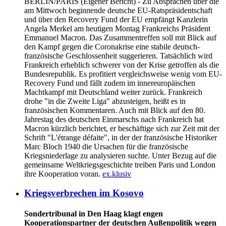
BERLIN/PARIS
(Eigener Bericht) - Zu Absprachen über die
am Mittwoch beginnende deutsche EU-Ratspräsidentschaft
und über den Recovery Fund der EU empfängt Kanzlerin
Angela Merkel am heutigen Montag Frankreichs Präsident
Emmanuel Macron. Das Zusammentreffen soll mit Blick auf
den Kampf gegen die Coronakrise eine stabile deutsch-
französische Geschlossenheit suggerieren. Tatsächlich wird
Frankreich erheblich schwerer von der Krise getroffen als die
Bundesrepublik. Es profitiert vergleichsweise wenig vom EU-
Recovery Fund und fällt zudem im innereuropäischen
Machtkampf mit Deutschland weiter zurück. Frankreich
drohe "in die Zweite Liga" abzusteigen, heißt es in
französischen Kommentaren. Auch mit Blick auf den 80.
Jahrestag des deutschen Einmarschs nach Frankreich hat
Macron kürzlich berichtet, er beschäftige sich zur Zeit mit der
Schrift "L'étrange défaite", in der der französische Historiker
Marc Bloch 1940 die Ursachen für die französische
Kriegsniederlage zu analysieren suchte. Unter Bezug auf die
gemeinsame Weltkriegsgeschichte treiben Paris und London
ihre Kooperation voran.
ex.klusiv
Kriegsverbrechen im Kosovo
Sondertribunal in Den Haag klagt engen
Kooperationspartner der deutschen Außenpolitik wegen