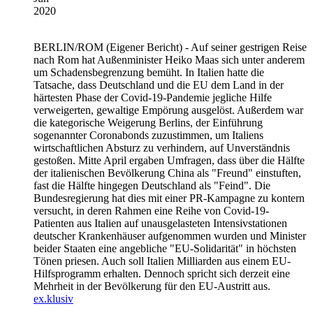
2020
BERLIN/ROM
(Eigener Bericht) - Auf seiner gestrigen Reise
nach Rom hat Außenminister Heiko Maas sich unter anderem
um Schadensbegrenzung bemüht. In Italien hatte die
Tatsache, dass Deutschland und die EU dem Land in der
härtesten Phase der Covid-19-Pandemie jegliche Hilfe
verweigerten, gewaltige Empörung ausgelöst. Außerdem war
die kategorische Weigerung Berlins, der Einführung
sogenannter Coronabonds zuzustimmen, um Italiens
wirtschaftlichen Absturz zu verhindern, auf Unverständnis
gestoßen. Mitte April ergaben Umfragen, dass über die Hälfte
der italienischen Bevölkerung China als "Freund" einstuften,
fast die Hälfte hingegen Deutschland als "Feind". Die
Bundesregierung hat dies mit einer PR-Kampagne zu kontern
versucht, in deren Rahmen eine Reihe von Covid-19-
Patienten aus Italien auf unausgelasteten Intensivstationen
deutscher Krankenhäuser aufgenommen wurden und Minister
beider Staaten eine angebliche "EU-Solidarität" in höchsten
Tönen priesen. Auch soll Italien Milliarden aus einem EU-
Hilfsprogramm erhalten. Dennoch spricht sich derzeit eine
Mehrheit in der Bevölkerung für den EU-Austritt aus.
ex.klusiv