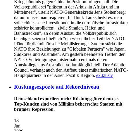
Kriegsbündnis gegen China in Position bringen soll. Die
Volksrepublik sei "präsent in der Arktis, in Afrika und im
Mittelmeer", urteilt NATO-Generalsekretär Jens Stoltenberg;
darauf müsse man reagieren. In Think-Tanks heißt es, man
solle chinesische Investitionen in die europäische Infrastruktur
schärfer kontrollieren; "zivile Straßen, Häfen und
Bahnstrecken", an deren Ausbau die Volksrepublik sich
beteilige, seien schließlich "ein wesentlicher Teil der NATO-
Pläne für die militärische Mobilisierung". Zudem stärkt die
NATO ihre Beziehungen zu "Globalen Partnern" wie Japan,
Südkorea und Australien. Am gestern beendeten Treffen der
NATO-Verteidigungsminister nahm erstmals deren
Amtskollege aus Australien vollumfänglich teil. Der Atlantic
Council verlangt auch den Aufbau eines militärischen NATO-
Hauptquartiers in der Asien-Pazifik-Region.
ex.klusiv
Rüstungsexporte auf Rekordniveau
Deutschland exportiert mehr Rüstungsgüter denn je.
Top-Kunden sind von Militärs beherrschte Staaten mit
brutaler Repression.
18
Jun