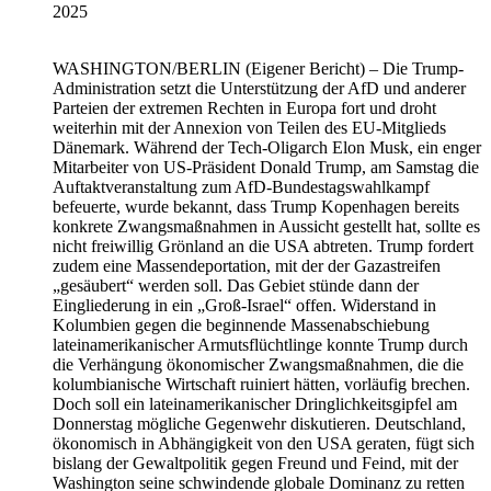
2025
WASHINGTON/BERLIN
(Eigener Bericht) – Die Trump-
Administration setzt die Unterstützung der AfD und anderer
Parteien der extremen Rechten in Europa fort und droht
weiterhin mit der Annexion von Teilen des EU-Mitglieds
Dänemark. Während der Tech-Oligarch Elon Musk, ein enger
Mitarbeiter von US-Präsident Donald Trump, am Samstag die
Auftaktveranstaltung zum AfD-Bundestagswahlkampf
befeuerte, wurde bekannt, dass Trump Kopenhagen bereits
konkrete Zwangsmaßnahmen in Aussicht gestellt hat, sollte es
nicht freiwillig Grönland an die USA abtreten. Trump fordert
zudem eine Massendeportation, mit der der Gazastreifen
„gesäubert“ werden soll. Das Gebiet stünde dann der
Eingliederung in ein „Groß-Israel“ offen. Widerstand in
Kolumbien gegen die beginnende Massenabschiebung
lateinamerikanischer Armutsflüchtlinge konnte Trump durch
die Verhängung ökonomischer Zwangsmaßnahmen, die die
kolumbianische Wirtschaft ruiniert hätten, vorläufig brechen.
Doch soll ein lateinamerikanischer Dringlichkeitsgipfel am
Donnerstag mögliche Gegenwehr diskutieren. Deutschland,
ökonomisch in Abhängigkeit von den USA geraten, fügt sich
bislang der Gewaltpolitik gegen Freund und Feind, mit der
Washington seine schwindende globale Dominanz zu retten