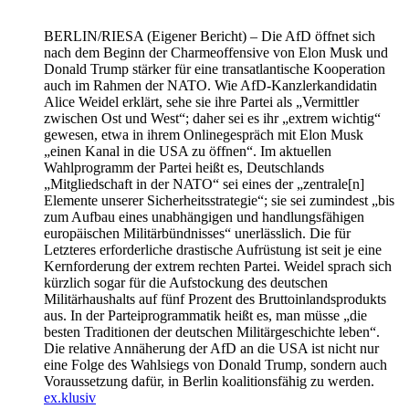
BERLIN/RIESA
(Eigener Bericht) – Die AfD öffnet sich
nach dem Beginn der Charmeoffensive von Elon Musk und
Donald Trump stärker für eine transatlantische Kooperation
auch im Rahmen der NATO. Wie AfD-Kanzlerkandidatin
Alice Weidel erklärt, sehe sie ihre Partei als „Vermittler
zwischen Ost und West“; daher sei es ihr „extrem wichtig“
gewesen, etwa in ihrem Onlinegespräch mit Elon Musk
„einen Kanal in die USA zu öffnen“. Im aktuellen
Wahlprogramm der Partei heißt es, Deutschlands
„Mitgliedschaft in der NATO“ sei eines der „zentrale[n]
Elemente unserer Sicherheitsstrategie“; sie sei zumindest „bis
zum Aufbau eines unabhängigen und handlungsfähigen
europäischen Militärbündnisses“ unerlässlich. Die für
Letzteres erforderliche drastische Aufrüstung ist seit je eine
Kernforderung der extrem rechten Partei. Weidel sprach sich
kürzlich sogar für die Aufstockung des deutschen
Militärhaushalts auf fünf Prozent des Bruttoinlandsprodukts
aus. In der Parteiprogrammatik heißt es, man müsse „die
besten Traditionen der deutschen Militärgeschichte leben“.
Die relative Annäherung der AfD an die USA ist nicht nur
eine Folge des Wahlsiegs von Donald Trump, sondern auch
Voraussetzung dafür, in Berlin koalitionsfähig zu werden.
ex.klusiv