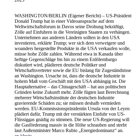
WASHINGTON/BERLIN
(Eigener Bericht) – US-Präsident
Donald Trump hat in einer Videoansprache auf dem
Weltwirtschaftsforum in Davos seine Drohung bekräftigt,
Zölle auf Einfuhren in die Vereinigten Staaten zu verhängen.
Unternehmen aus anderen Ländern sollten in den USA
investieren, erklärte Trump; wer sich dem verweigere und
woanders hergestellte Produkte in die USA verkaufen wolle,
müsse hohe Zölle zahlen. Während etwa in Kanada über
heftige Gegenschläge bis hin zu einem Erdölembargo
diskutiert wird, plädieren deutsche Politiker und
Wirtschaftsvertreter sowie die EU bislang für Zugeständnisse
an Washington. Ursache ist, dass die deutsche Industrie in
hohem Maß vom Geschäft mit den USA abhängig ist. Die
Hauptalternative – das Chinageschäft – hat aus politischen
Gründen keine Zukunft mehr. Zölle fügten laut Berechnung
mehrerer Wirtschaftsinstitute der deutschen Industrie
gravierende Schäden zu; sie müssen deshalb vermieden
werden. EU-Kommissionspräsidentin Ursula von der Leyen
plädiert dafür, Trump mit der verstärkten Einfuhr von US-
Flüssiggas gnädig zu stimmen. Die neue US-Regierung will
die Gasförderung massiv in die Höhe schrauben und strebt
laut Außenminister Marco Rubio „Energiedominanz“ an.
ex.klusiv