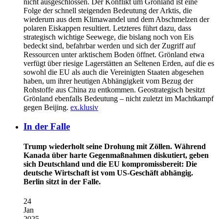
nicht ausgeschlossen. Der Konflikt um Grönland ist eine
Folge der schnell steigenden Bedeutung der Arktis, die
wiederum aus dem Klimawandel und dem Abschmelzen der
polaren Eiskappen resultiert. Letzteres führt dazu, dass
strategisch wichtige Seewege, die bislang noch von Eis
bedeckt sind, befahrbar werden und sich der Zugriff auf
Ressourcen unter arktischem Boden öffnet. Grönland etwa
verfügt über riesige Lagerstätten an Seltenen Erden, auf die es
sowohl die EU als auch die Vereinigten Staaten abgesehen
haben, um ihrer heutigen Abhängigkeit vom Bezug der
Rohstoffe aus China zu entkommen. Geostrategisch besitzt
Grönland ebenfalls Bedeutung – nicht zuletzt im Machtkampf
gegen Beijing.
ex.klusiv
In der Falle
Trump wiederholt seine Drohung mit Zöllen. Während
Kanada über harte Gegenmaßnahmen diskutiert, geben
sich Deutschland und die EU kompromissbereit: Die
deutsche Wirtschaft ist vom US-Geschäft abhängig.
Berlin sitzt in der Falle.
24
Jan
2025