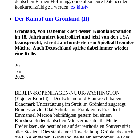
deutschen Firmen Hoffnung, ohne allzu teure Datencenter
konkurrenzfähig zu werden.
ex.klusiv
Der Kampf um Grönland (II)
Grönland, von Dänemark seit dessen Kolonialexpansion
im 18. Jahrhundert kontrolliert und jetzt von den USA
beansprucht, ist seit Jahrhunderten ein Spielball fremder
Mächte. Auch Deutschland spielte dabei immer wieder
eine Rolle.
29
Jan
2025
BERLIN/KOPENHAGEN/NUUK/WASHINGTON
(Eigener Bericht) – Deutschland und Frankreich haben
Dänemark Unterstützung im Streit im Grönland zugesagt.
Bundeskanzler Olaf Scholz und Frankreichs Präsident
Emmanuel Macron bekräftigten gestern bei einem
Kurzbesuch der dänischen Ministerpräsidentin Mette
Frederiksen, sie bestünden auf der territorialen Souveränität
aller Staaten. Dies steht einer Einverleibung Grönlands durch
die USA entgegen. Grönland, heute ein autonomer Teil des