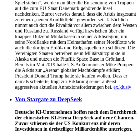
Spiel stehen“, werde man über die Entsendung von Truppen
auf die zum EU-Staat Dänemark gehörende Insel
nachdenken. Barrot verwies darauf, dass die Arktis insgesamt
zu einem „neuen Konfliktfeld“ geworden sei. Tatsächlich
nimmt auch dort die Rivalität vor allem zwischen dem Westen
und Russland zu. Russland verfügt inzwischen über ein
knappes Dutzend Militärbasen in seiner Arktisregion, um
seine Nordflanke mit dem Heimathafen seiner Nordflotte wie
auch die dortigen Erdöl- und Erdgasquellen zu schützen. Die
Vereinigten Staaten betreiben neun Militärstützpunkte in
Alaska und nutzen die Pituffik Space Base in Grönland.
Bereits im Mai 2019 hatte US-Außenminister Mike Pompeo
die Arktis zur „Arena“ globaler Machtkämpfe erklärt;
Präsident Donald Trump hatte sie kaufen wollen. Dass er
damals scheiterte, trägt zur Erklärung seiner äußerst
aggressiven aktuellen Annexionsforderungen bei.
ex.klusiv
Von Stargate zu DeepSeek
Deutsche KI-Unternehmen hoffen nach dem Durchbruch
der chinesischen KI-Firma DeepSeek auf neue Chancen.
Zuvor schienen sie der US-Konkurrenz mit deren
Investitionen in dreistelliger Milliardenhöhe unterlegen.