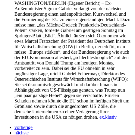
WASHINGTON/BERLIN
(Eigener Bericht) – Ex-
Außenminister Sigmar Gabriel verlangt von der nächsten
Bundesregierung einen außenpolitischen Kurswechsel und
die Formierung der EU zu einer eigenständigen Macht. Dazu
müsse man „das Mächte-Dreieck Frankreich-Deutschland-
Polen“ stärken, forderte Gabriel am gestrigen Sonntag im
Springer-Blatt „Bild“. Ähnlich äußern sich Ökonomen wie
etwa Marcel Fratzscher, der Präsident des Deutschen Instituts
für Wirtschaftsforschung (DIW) in Berlin, der erklärt, man
müsse „Europa stärken“, und der Bundesregierung wie auch
der EU-Kommission attestiert, „schlechtestmöglich“ auf den
Amtsantritt von Donald Trump am heutigen Montag
vorbereitet zu sein. Dabei sei die EU ohnehin in sehr
ungünstiger Lage, urteilt Gabriel Felbermayr, Direktor des
Österreichischen Instituts für Wirtschaftsforschung (WIFO):
Sie sei ökonomisch geschwächt und darüber hinaus in
Abhängigkeit von US-Flüssiggas geraten, was Trump nun
„ein paar garstige Hebel“ gegen sie verschaffe. Ernsten
Schaden nehmen könnte die EU schon im heftigen Streit um
Grönland sowie durch die angedrohten US-Zölle, die
deutsche Unternehmen zu einer Verlagerung ihrer
Investitionen in die USA zu nötigen drohen.
ex.klusiv
vorherige
nächste