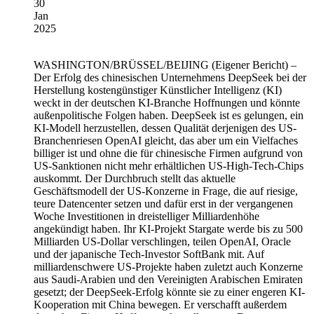
30
Jan
2025
WASHINGTON/BRÜSSEL/BEIJING
(Eigener Bericht) –
Der Erfolg des chinesischen Unternehmens DeepSeek bei der
Herstellung kostengünstiger Künstlicher Intelligenz (KI)
weckt in der deutschen KI-Branche Hoffnungen und könnte
außenpolitische Folgen haben. DeepSeek ist es gelungen, ein
KI-Modell herzustellen, dessen Qualität derjenigen des US-
Branchenriesen OpenAI gleicht, das aber um ein Vielfaches
billiger ist und ohne die für chinesische Firmen aufgrund von
US-Sanktionen nicht mehr erhältlichen US-High-Tech-Chips
auskommt. Der Durchbruch stellt das aktuelle
Geschäftsmodell der US-Konzerne in Frage, die auf riesige,
teure Datencenter setzen und dafür erst in der vergangenen
Woche Investitionen in dreistelliger Milliardenhöhe
angekündigt haben. Ihr KI-Projekt Stargate werde bis zu 500
Milliarden US-Dollar verschlingen, teilen OpenAI, Oracle
und der japanische Tech-Investor SoftBank mit. Auf
milliardenschwere US-Projekte haben zuletzt auch Konzerne
aus Saudi-Arabien und den Vereinigten Arabischen Emiraten
gesetzt; der DeepSeek-Erfolg könnte sie zu einer engeren KI-
Kooperation mit China bewegen. Er verschafft außerdem