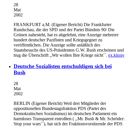
28
Mai
2002
FRANKFURT a.M. (Eigener Bericht)
Die Frankfurter
Rundschau, die der SPD und der Partei Bündnis 90/ Die
Grünen nahesteht, hat es abgelehnt, eine Anzeige mehrerer
hundert deutscher Pazifisten und Kriegsgegner zu
veröffentlichen. Die Anzeige sollte anläßlich des
Staatsbesuchs des US-Präsidenten G.W. Bush erscheinen und
trug die Überschrift ,,Wir wollen Ihre Kriege nicht´´.
ex.klusiv
Deutsche Sozialisten entschuldigen sich bei
Bush
28
Mai
2002
BERLIN (Eigener Bericht)
Weil drei Mitglieder der
oppositionellen Bundestagsfraktion PDS (Partei des
Demokratischen Sozialismus) im deutschen Parlament ein
harmloses Transparent entrollten ( ,,Mr. Bush & Mr. Schröder:
Stop your wars´´), hat sich der Fraktionsvorsitzende der PDS