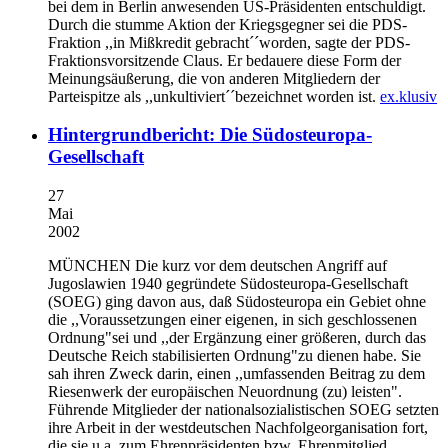
bei dem in Berlin anwesenden US-Präsidenten entschuldigt.
Durch die stumme Aktion der Kriegsgegner sei die PDS-
Fraktion ,,in Mißkredit gebracht´´worden, sagte der PDS-
Fraktionsvorsitzende Claus. Er bedauere diese Form der
Meinungsäußerung, die von anderen Mitgliedern der
Parteispitze als ,,unkultiviert´´bezeichnet worden ist.
ex.klusiv
Hintergrundbericht: Die Südosteuropa-
Gesellschaft
27
Mai
2002
MÜNCHEN
Die kurz vor dem deutschen Angriff auf
Jugoslawien 1940 gegründete Südosteuropa-Gesellschaft
(SOEG) ging davon aus, daß Südosteuropa ein Gebiet ohne
die ,,Voraussetzungen einer eigenen, in sich geschlossenen
Ordnung"sei und ,,der Ergänzung einer größeren, durch das
Deutsche Reich stabilisierten Ordnung"zu dienen habe. Sie
sah ihren Zweck darin, einen ,,umfassenden Beitrag zu dem
Riesenwerk der europäischen Neuordnung (zu) leisten".
Führende Mitglieder der nationalsozialistischen SOEG setzten
ihre Arbeit in der westdeutschen Nachfolgeorganisation fort,
die sie u.a. zum Ehrenpräsidenten bzw. Ehrenmitglied