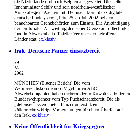
die Niederlande und nach Belgien ausgeweitet. Dies teilten
Innenminister Schily und sein nordrhein-westfälischer
Amtskollege in Aachen mit. Demnach kommt das digitale
deutsche Funksystem ,,Tetra 25"ab Juli 2002 bei den
benachbarten Grenzbehörden zum Einsatz. Die Ankündigung
der territorialen Ausweitung deutscher Grenzkontrolltechnik
fand in Abwesenheit offizieller Vertreter der betroffenen
Länder statt.
ex.klusiv
Irak: Deutsche Panzer einsatzbereit
29
Mai
2002
MÜNCHEN (Eigener Bericht)
Die vom
Wehrbereichskommando IV geführten ABC-
Abwehrkompanien halten mehrere der in Kuwait stationierten
Bundeswehrpanzer vom Typ Fuchseinsatzbereit. Die als
,,defensiv´´bezeichneten Panzer unterstützen
völkerrechtswidrige Vorbereitungen für einen Überfall auf
den Irak.
ex.klusiv
Keine Öffentlichkeit für Kriegsgegner