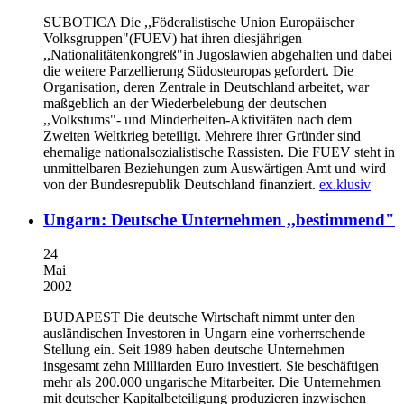
SUBOTICA
Die ,,Föderalistische Union Europäischer
Volksgruppen"(FUEV) hat ihren diesjährigen
,,Nationalitätenkongreß"in Jugoslawien abgehalten und dabei
die weitere Parzellierung Südosteuropas gefordert. Die
Organisation, deren Zentrale in Deutschland arbeitet, war
maßgeblich an der Wiederbelebung der deutschen
,,Volkstums"- und Minderheiten-Aktivitäten nach dem
Zweiten Weltkrieg beteiligt. Mehrere ihrer Gründer sind
ehemalige nationalsozialistische Rassisten. Die FUEV steht in
unmittelbaren Beziehungen zum Auswärtigen Amt und wird
von der Bundesrepublik Deutschland finanziert.
ex.klusiv
Ungarn: Deutsche Unternehmen ,,bestimmend"
24
Mai
2002
BUDAPEST
Die deutsche Wirtschaft nimmt unter den
ausländischen Investoren in Ungarn eine vorherrschende
Stellung ein. Seit 1989 haben deutsche Unternehmen
insgesamt zehn Milliarden Euro investiert. Sie beschäftigen
mehr als 200.000 ungarische Mitarbeiter. Die Unternehmen
mit deutscher Kapitalbeteiligung produzieren inzwischen