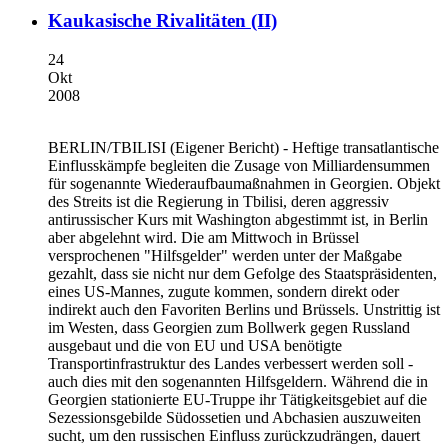
Kaukasische Rivalitäten (II)
24
Okt
2008
BERLIN/TBILISI
(Eigener Bericht) - Heftige transatlantische
Einflusskämpfe begleiten die Zusage von Milliardensummen
für sogenannte Wiederaufbaumaßnahmen in Georgien. Objekt
des Streits ist die Regierung in Tbilisi, deren aggressiv
antirussischer Kurs mit Washington abgestimmt ist, in Berlin
aber abgelehnt wird. Die am Mittwoch in Brüssel
versprochenen "Hilfsgelder" werden unter der Maßgabe
gezahlt, dass sie nicht nur dem Gefolge des Staatspräsidenten,
eines US-Mannes, zugute kommen, sondern direkt oder
indirekt auch den Favoriten Berlins und Brüssels. Unstrittig ist
im Westen, dass Georgien zum Bollwerk gegen Russland
ausgebaut und die von EU und USA benötigte
Transportinfrastruktur des Landes verbessert werden soll -
auch dies mit den sogenannten Hilfsgeldern. Während die in
Georgien stationierte EU-Truppe ihr Tätigkeitsgebiet auf die
Sezessionsgebilde Südossetien und Abchasien auszuweiten
sucht, um den russischen Einfluss zurückzudrängen, dauert