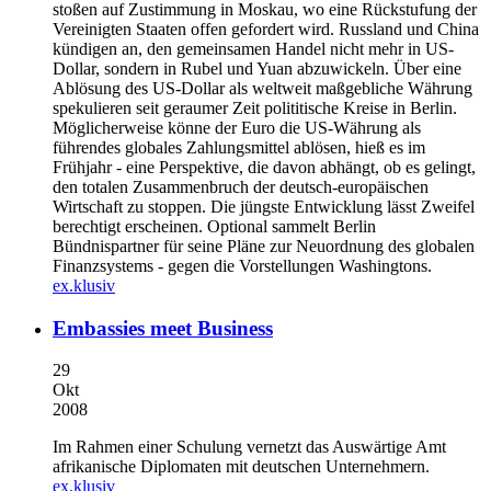
stoßen auf Zustimmung in Moskau, wo eine Rückstufung der
Vereinigten Staaten offen gefordert wird. Russland und China
kündigen an, den gemeinsamen Handel nicht mehr in US-
Dollar, sondern in Rubel und Yuan abzuwickeln. Über eine
Ablösung des US-Dollar als weltweit maßgebliche Währung
spekulieren seit geraumer Zeit polititische Kreise in Berlin.
Möglicherweise könne der Euro die US-Währung als
führendes globales Zahlungsmittel ablösen, hieß es im
Frühjahr - eine Perspektive, die davon abhängt, ob es gelingt,
den totalen Zusammenbruch der deutsch-europäischen
Wirtschaft zu stoppen. Die jüngste Entwicklung lässt Zweifel
berechtigt erscheinen. Optional sammelt Berlin
Bündnispartner für seine Pläne zur Neuordnung des globalen
Finanzsystems - gegen die Vorstellungen Washingtons.
ex.klusiv
Embassies meet Business
29
Okt
2008
Im Rahmen einer Schulung vernetzt das Auswärtige Amt
afrikanische Diplomaten mit deutschen Unternehmern.
ex.klusiv