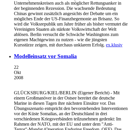
Unternehmenskreisen auch als möglicher Rettungsanker in
der beginnenden Rezession. Die wachsende Bedeutung
Chinas gewinnt zusätzlich angesichts der Debatte um ein
mögliches Ende der US-Finanzhegemonie an Brisanz. So
wird die Volksrepublik um Jahre früher als bisher vermutet die
Vereinigten Staaten als stärkste Volkswirtschaft der Welt
ablösen. Berlin versucht die Schwäche Washingtons zum
eigenen Machtgewinn zu nutzen - wie die jüngsten
Kursstürze zeigen, mit durchaus unklarem Erfolg.
ex.klusiv
Modelleinsatz vor Somalia
22
Okt
2008
GLÜCKSBURG/KIEL/BERLIN
(Eigener Bericht) - Mit
einem Großmanöver in der Ostsee bereitet die deutsche
Marine in diesen Tagen ihre nächsten Einsätze vor. Das
Übungsszenario entspricht den bevorstehenden Interventionen
vor der Küste Somalias, an der Deutschland in drei
verschiedenen Kriegsverbänden teilzunehmen gedenkt: Im
Rahmen der NATO, mit der EU und unter dem "Anti-
Terror"-Mandat (Operation Enduring Freedom, OEF). Das