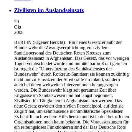
Zivilisten im Auslandseinsatz
29
Okt
2008
BERLIN
(Eigener Bericht) - Ein neues Gesetz erlaubt der
Bundeswehr die Zwangsverpflichtung von zivilem
Sanitätspersonal des Deutschen Roten Kreuzes zum
Auslandseinsatz in Afghanistan. Das Gesetz, das vor wenigen
Tagen verabschiedet wurde und unmittelbar in Kraft getreten
ist, regelt die "Unterstützung des Sanitätsdienstes der
Bundeswehr" durch Rotkreuz-Sanitäter; sie können zukünftig
nicht nur zu Einsätzen der Streitkräfte im Inland, sondern
auch bei deren weltweiten Interventionen herangezogen
werden. Die Bundeswehr klagt seit geraumer Zeit über
Engpässe im Sanitätswesen und hat längst begonnen,
Zivilisten für Tätigkeiten in Afghanistan anzuwerben. Das
neue Gesetz erweitert den zivilen Personalpool, auf den sie
Zugriff hat, um zehntausende nichtmilitärische Spezialisten.
Es betrifft auch weitere Hilfsdienste und ist in den betroffenen
Organisationen noch kaum bekannt. Die Voraussetzungen für
ein reibungsloses Funktionieren sind da: Das Deutsche Rote