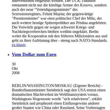
Interventionen eingesetzt werden. Der UCK-Tradition
entstammt nicht nur die künftige Armee des Kosovo, sondern
auch der neue "Verteidigungsminister" des
Sezessionsregimes, Fehmi Mujota; der gegenwärtige
"Premierminister" war einst politischer Chef der Miliz, der
auch weitere heutige Spitzenpolitiker aus Pristina angehörten.
Die Vorwürfe gegen sie wegen schwerer Kriegs- und
Nachkriegsverbrechen bleiben weithin ungeklärt. Berlin
weitet die Kooperation mit den früheren Milizionären aus und
geht zu ihrer Aufrüstung über - streng nach NATO-Standards.
ex.klusiv
Vom Dollar zum Euro
30
Okt
2008
BERLIN/WASHINGTON/MOSKAU
(Eigener Bericht) -
Bundesfinanzminister Steinbrück sagt den USA erneut einen
dramatischen Machtverlust im Weltfinanzsystem voraus.
Washingtons Hegemonie werde "sich relativieren", erklärt
Steinbrück und prophezeit einen Einflussgewinn anderer
großer Staaten wie China oder Russland. Seine Vorhersagen