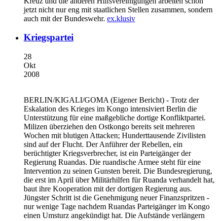
Kreuz und die anderen Hilfsvereinigungen arbeiten schon
jetzt nicht nur eng mit staatlichen Stellen zusammen, sondern
auch mit der Bundeswehr.
ex.klusiv
Kriegspartei
28
Okt
2008
BERLIN/KIGALI/GOMA
(Eigener Bericht) - Trotz der
Eskalation des Krieges im Kongo intensiviert Berlin die
Unterstützung für eine maßgebliche dortige Konfliktpartei.
Milizen überziehen den Ostkongo bereits seit mehreren
Wochen mit blutigen Attacken; Hunderttausende Zivilisten
sind auf der Flucht. Der Anführer der Rebellen, ein
berüchtigter Kriegsverbrecher, ist ein Parteigänger der
Regierung Ruandas. Die ruandische Armee steht für eine
Intervention zu seinen Gunsten bereit. Die Bundesregierung,
die erst im April über Militärhilfen für Ruanda verhandelt hat,
baut ihre Kooperation mit der dortigen Regierung aus.
Jüngster Schritt ist die Genehmigung neuer Finanzspritzen -
nur wenige Tage nachdem Ruandas Parteigänger im Kongo
einen Umsturz angekündigt hat. Die Aufstände verlängern