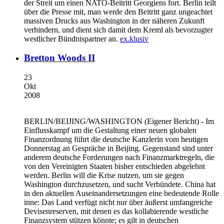
der Streit um einen NATO-Beitritt Georgiens fort. Berlin teilt
über die Presse mit, man werde den Beitritt ganz ungeachtet
massiven Drucks aus Washington in der näheren Zukunft
verhindern, und dient sich damit dem Kreml als bevorzugter
westlicher Bündnispartner an.
ex.klusiv
Bretton Woods II
23
Okt
2008
BERLIN/BEIJING/WASHINGTON
(Eigener Bericht) - Im
Einflusskampf um die Gestaltung einer neuen globalen
Finanzordnung führt die deutsche Kanzlerin vom heutigen
Donnerstag an Gespräche in Beijing. Gegenstand sind unter
anderem deutsche Forderungen nach Finanzmarktregeln, die
von den Vereinigten Staaten bisher entschieden abgelehnt
werden. Berlin will die Krise nutzen, um sie gegen
Washington durchzusetzen, und sucht Verbündete. China hat
in den aktuellen Auseinandersetzungen eine bedeutende Rolle
inne: Das Land verfügt nicht nur über äußerst umfangreiche
Devisenreserven, mit denen es das kollabierende westliche
Finanzsystem stützen könnte; es gilt in deutschen