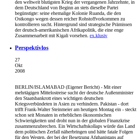
den weltweit blutigsten Krieg der vergangenen Jahrzehnte, in
dem Deutschland von Beginn an stets dieselbe Partei
begünstigte: seine ehemalige Kolonie Ruanda, die den
Ostkongo wegen dessen reicher Rohstoffvorkommen zu
kontrollieren sucht. Hintergrund sind strategische Prämissen
der deutsch-amerikanischen Afrikapolitik, die eine enge
Zusammenarbeit mit Kigali vorsehen.
ex.klusiv
Perspektivlos
27
Okt
2008
BERLIN/ISLAMABAD
(Eigener Bericht) - Mit einer
mehrtägigen Mittelostreise sucht der deutsche Außenminister
den Staatsbankrott eines wichtigen deutschen
Kriegsverbündeten in Asien zu verhindern. Pakistan - dort
trifft Frank-Walter Steinmeier am heutigen Montag ein - steckt
schon seit Monaten in erheblichen ökonomischen
Schwierigkeiten und droht nun in der globalen Finanzkrise
zusammenzubrechen. Ein Wirtschaftskollaps würde das Land
dem politischen Zerfall näherbringen und hätte fatale Folgen
für den Westen, der bei der Besetzung Afghanistans auf