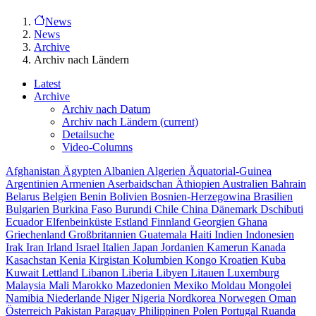
News
News
Archive
Archiv nach Ländern
Latest
Archive
Archiv nach Datum
Archiv nach Ländern
(current)
Detailsuche
Video-Columns
Afghanistan
Ägypten
Albanien
Algerien
Äquatorial-Guinea
Argentinien
Armenien
Aserbaidschan
Äthiopien
Australien
Bahrain
Belarus
Belgien
Benin
Bolivien
Bosnien-Herzegowina
Brasilien
Bulgarien
Burkina Faso
Burundi
Chile
China
Dänemark
Dschibuti
Ecuador
Elfenbeinküste
Estland
Finnland
Georgien
Ghana
Griechenland
Großbritannien
Guatemala
Haiti
Indien
Indonesien
Irak
Iran
Irland
Israel
Italien
Japan
Jordanien
Kamerun
Kanada
Kasachstan
Kenia
Kirgistan
Kolumbien
Kongo
Kroatien
Kuba
Kuwait
Lettland
Libanon
Liberia
Libyen
Litauen
Luxemburg
Malaysia
Mali
Marokko
Mazedonien
Mexiko
Moldau
Mongolei
Namibia
Niederlande
Niger
Nigeria
Nordkorea
Norwegen
Oman
Österreich
Pakistan
Paraguay
Philippinen
Polen
Portugal
Ruanda