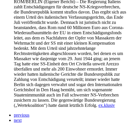
ROM/BERLIN
(Eigener Bericht) – Die Regierung Italiens
zahlt Entschädigungen für deutsche NS-Kriegsverbrechen,
die Bundesrepublik kommt straflos davon. Das ergibt sich aus
einem Urteil des italienischen Verfassungsgerichts, das Ende
Juli veröffentlicht wurde. Demnach ist juristisch nicht zu
beanstanden, dass Rom rund 60 Millionen Euro aus Corona-
Wiederaufbaumitteln der EU in einen Entschädigungsfonds
leitet, aus dem es Nachfahren der Opfer von Massakern der
Wehrmacht und der SS mit einer kleinen Kompensation
bedenkt. Mit dem Urteil sind jahrzehntelange
Rechtsstreitigkeiten abgeschlossen worden, bei denen es um
Massaker wie dasjenige vom 29. Juni 1944 ging; an jenem
Tag hatte eine SS-Einheit den Ort Civitella unweit Arezzo
überfallen und mehr als 200 Einwohner ermordet. Immer
wieder hatten italienische Gerichte die Bundesrepublik zur
Zahlung von Entschädigung verurteilt; immer wieder hatte
Berlin sich dagegen verwahrt und sogar den Internationalen
Gerichtshof in Den Haag bemüht, um sich sogenannte
Staatenimmunität auch im Fall schwerster NS-Verbrechen
zusichern zu lassen. Die gegenwärtige Bundesregierung
(„Wertekoalition“) hatte damit letztlich Erfolg.
ex.klusiv
previous
next