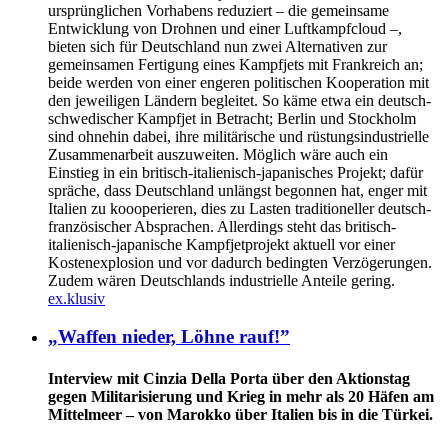
ursprünglichen Vorhabens reduziert – die gemeinsame
Entwicklung von Drohnen und einer Luftkampfcloud –,
bieten sich für Deutschland nun zwei Alternativen zur
gemeinsamen Fertigung eines Kampfjets mit Frankreich an;
beide werden von einer engeren politischen Kooperation mit
den jeweiligen Ländern begleitet. So käme etwa ein deutsch-
schwedischer Kampfjet in Betracht; Berlin und Stockholm
sind ohnehin dabei, ihre militärische und rüstungsindustrielle
Zusammenarbeit auszuweiten. Möglich wäre auch ein
Einstieg in ein britisch-italienisch-japanisches Projekt; dafür
spräche, dass Deutschland unlängst begonnen hat, enger mit
Italien zu koooperieren, dies zu Lasten traditioneller deutsch-
französischer Absprachen. Allerdings steht das britisch-
italienisch-japanische Kampfjetprojekt aktuell vor einer
Kostenexplosion und vor dadurch bedingten Verzögerungen.
Zudem wären Deutschlands industrielle Anteile gering.
ex.klusiv
„Waffen nieder, Löhne rauf!”
Interview mit Cinzia Della Porta über den Aktionstag
gegen Militarisierung und Krieg in mehr als 20 Häfen am
Mittelmeer – von Marokko über Italien bis in die Türkei.