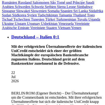
Rumänien
Russland
Salomonen
São Tomé und Príncipe
Saudi
Arabien
Schweden
Schweiz
Serbien
Sierra Leone
Simbabwe
Singapur
Slowakei
Slowenien
Somalia
Spanien
Sri Lanka
Südafrika
Sudan
Südkorea
Syrien
Tadschikistan
Tansania
Thailand
Togo
Tschad
Tschechien
Tunesien
Türkei
Turkmenistan
Tuvalu
Uganda
Ukraine
Ungarn
Uruguay
Usbekistan
Venezuela
Vereinigte
Arabische Emirate
Vereinigte Staaten
Vietnam
Yemen
Deutschland – Italien 0:1
Mit der erfolgreichen Übernahmeofferte der italienischen
UniCredit entscheidet sich einer der größten
Machtkämpfe der europäischen Bankenbranche
zugunsten Italiens. Deutschland gerät auf dem
Bankensektor zunehmend in die Defensive.
22
Jul
2026
BERLIN/ROM
(Eigener Bericht) – Der Übernahmekampf
um die Commerzbank ist entschieden. Mit ihrer erfolgreichen
Übernahmeofferte hat sich die italienische UniCredit knapp