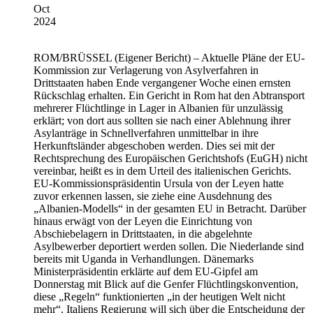
Oct
2024
ROM/BRÜSSEL
(Eigener Bericht) – Aktuelle Pläne der EU-
Kommission zur Verlagerung von Asylverfahren in
Drittstaaten haben Ende vergangener Woche einen ernsten
Rückschlag erhalten. Ein Gericht in Rom hat den Abtransport
mehrerer Flüchtlinge in Lager in Albanien für unzulässig
erklärt; von dort aus sollten sie nach einer Ablehnung ihrer
Asylanträge in Schnellverfahren unmittelbar in ihre
Herkunftsländer abgeschoben werden. Dies sei mit der
Rechtsprechung des Europäischen Gerichtshofs (EuGH) nicht
vereinbar, heißt es in dem Urteil des italienischen Gerichts.
EU-Kommissionspräsidentin Ursula von der Leyen hatte
zuvor erkennen lassen, sie ziehe eine Ausdehnung des
„Albanien-Modells“ in der gesamten EU in Betracht. Darüber
hinaus erwägt von der Leyen die Einrichtung von
Abschiebelagern in Drittstaaten, in die abgelehnte
Asylbewerber deportiert werden sollen. Die Niederlande sind
bereits mit Uganda in Verhandlungen. Dänemarks
Ministerpräsidentin erklärte auf dem EU-Gipfel am
Donnerstag mit Blick auf die Genfer Flüchtlingskonvention,
diese „Regeln“ funktionierten „in der heutigen Welt nicht
mehr“. Italiens Regierung will sich über die Entscheidung der