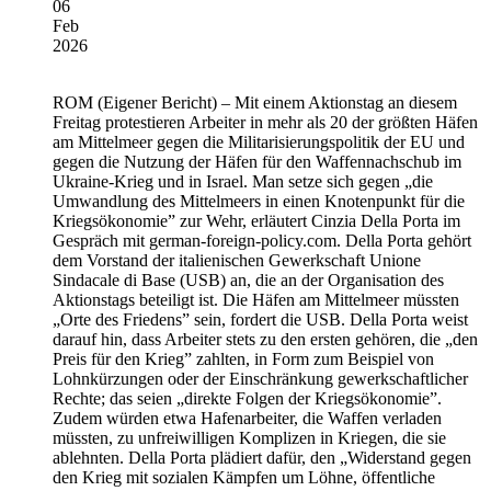
06
Feb
2026
ROM
(Eigener Bericht) – Mit einem Aktionstag an diesem
Freitag protestieren Arbeiter in mehr als 20 der größten Häfen
am Mittelmeer gegen die Militarisierungspolitik der EU und
gegen die Nutzung der Häfen für den Waffennachschub im
Ukraine-Krieg und in Israel. Man setze sich gegen „die
Umwandlung des Mittelmeers in einen Knotenpunkt für die
Kriegsökonomie” zur Wehr, erläutert Cinzia Della Porta im
Gespräch mit german-foreign-policy.com. Della Porta gehört
dem Vorstand der italienischen Gewerkschaft Unione
Sindacale di Base (USB) an, die an der Organisation des
Aktionstags beteiligt ist. Die Häfen am Mittelmeer müssten
„Orte des Friedens” sein, fordert die USB. Della Porta weist
darauf hin, dass Arbeiter stets zu den ersten gehören, die „den
Preis für den Krieg” zahlten, in Form zum Beispiel von
Lohnkürzungen oder der Einschränkung gewerkschaftlicher
Rechte; das seien „direkte Folgen der Kriegsökonomie”.
Zudem würden etwa Hafenarbeiter, die Waffen verladen
müssten, zu unfreiwilligen Komplizen in Kriegen, die sie
ablehnten. Della Porta plädiert dafür, den „Widerstand gegen
den Krieg mit sozialen Kämpfen um Löhne, öffentliche