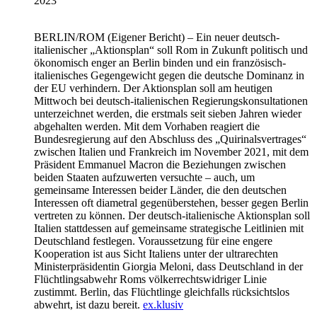
2023
BERLIN/ROM
(Eigener Bericht) – Ein neuer deutsch-
italienischer „Aktionsplan“ soll Rom in Zukunft politisch und
ökonomisch enger an Berlin binden und ein französisch-
italienisches Gegengewicht gegen die deutsche Dominanz in
der EU verhindern. Der Aktionsplan soll am heutigen
Mittwoch bei deutsch-italienischen Regierungskonsultationen
unterzeichnet werden, die erstmals seit sieben Jahren wieder
abgehalten werden. Mit dem Vorhaben reagiert die
Bundesregierung auf den Abschluss des „Quirinalsvertrages“
zwischen Italien und Frankreich im November 2021, mit dem
Präsident Emmanuel Macron die Beziehungen zwischen
beiden Staaten aufzuwerten versuchte – auch, um
gemeinsame Interessen beider Länder, die den deutschen
Interessen oft diametral gegenüberstehen, besser gegen Berlin
vertreten zu können. Der deutsch-italienische Aktionsplan soll
Italien stattdessen auf gemeinsame strategische Leitlinien mit
Deutschland festlegen. Voraussetzung für eine engere
Kooperation ist aus Sicht Italiens unter der ultrarechten
Ministerpräsidentin Giorgia Meloni, dass Deutschland in der
Flüchtlingsabwehr Roms völkerrechtswidriger Linie
zustimmt. Berlin, das Flüchtlinge gleichfalls rücksichtslos
abwehrt, ist dazu bereit.
ex.klusiv