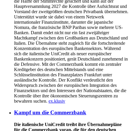
die Hälfte der Stimmrechte gesichert und kann auf der
Hauptversammlung 2027 die Kontrolle über Aufsichtsrat und
Vorstand der zweitgrößten deutschen Privatbank übernehmen.
Unterstützt wurde sie dabei von einem Netzwerk
internationaler Finanzinstitute, darunter die japanische
Nomura, die französische BNP Paribas sowie mehrere US-
Banken. Damit endet nicht nur ein fast zweijähriger
Machtkampf zwischen den Großbanken aus Deutschland und
Italien. Die Übernahme steht zugleich für die fortschreitende
Konzentration des europäischen Bankensektors. Während
sich die italienische UniCredit als neuer europäischer
Bankenkonzern positioniert, gerät Deutschland zunehmend in
die Defensive. Mit der Commerzbank kommt ein zentraler
Kreditgeber des deutschen Mittelstands und eine
Schlüsselinstitution des Finanzplatzes Frankfurt unter
ausländische Kontrolle. Der Konflikt verdeutlicht den
Widerspruch zwischen der europäischen Integration des
Finanzsektors und den Interessen der Nationalstaaten, die die
Kontrolle über ihre ökonomischen Steuerungszentren zu
bewahren suchen.
ex.klusiv
Kampf um die Commerzbank
Die italienische UniCredit treibt ihre Übernahmepläne
für die Commerzbank voran, die für den deutschen