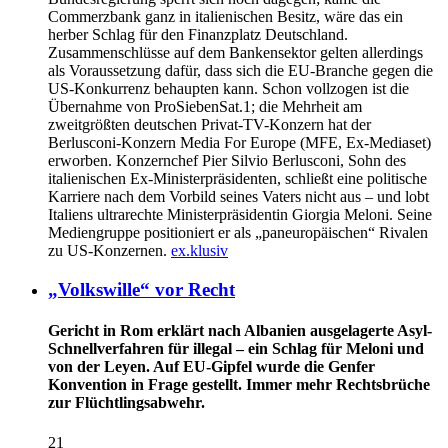
Commerzbank ganz in italienischen Besitz, wäre das ein
herber Schlag für den Finanzplatz Deutschland.
Zusammenschlüsse auf dem Bankensektor gelten allerdings
als Voraussetzung dafür, dass sich die EU-Branche gegen die
US-Konkurrenz behaupten kann. Schon vollzogen ist die
Übernahme von ProSiebenSat.1; die Mehrheit am
zweitgrößten deutschen Privat-TV-Konzern hat der
Berlusconi-Konzern Media For Europe (MFE, Ex-Mediaset)
erworben. Konzernchef Pier Silvio Berlusconi, Sohn des
italienischen Ex-Ministerpräsidenten, schließt eine politische
Karriere nach dem Vorbild seines Vaters nicht aus – und lobt
Italiens ultrarechte Ministerpräsidentin Giorgia Meloni. Seine
Mediengruppe positioniert er als „paneuropäischen“ Rivalen
zu US-Konzernen.
ex.klusiv
„Volkswille“ vor Recht
Gericht in Rom erklärt nach Albanien ausgelagerte Asyl-
Schnellverfahren für illegal – ein Schlag für Meloni und
von der Leyen. Auf EU-Gipfel wurde die Genfer
Konvention in Frage gestellt. Immer mehr Rechtsbrüche
zur Flüchtlingsabwehr.
21