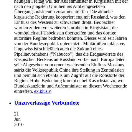
heutigen Freitag will der Außenminister in Kirgisistan mit der
nach den jüngsten Unruhen ins Amt eingesetzten
Übergangspräsidentin zusammentreffen. Die aktuelle
kirgisische Regierung kooperiert eng mit Russland, was den
Einfluss des Westens zu schwächen droht. Beobachter
warnen zudem vor weiteren Unruhen in Kirgisistan, die
womöglich auf Usbekistan übergreifen und das dortige
autoritäre Regime bedrohen könnten. Dieses wird seit Jahren
von der Bundesrepublik unterstützt - Militärhilfen inklusive.
Ungewiss ist schließlich auch die Zukunft eines
Pipelinevorhabens ("Nabucco"), das die Erdgasvorräte des
Kaspischen Beckens an Russland vorbei nach Europa leiten
soll: Abgesehen vom erneut wachsenden Einfluss Moskaus
stärkt die Volksrepublik China ihre Stellung in Zentralasien
und bemüht sich ebenfalls um Zugriff auf die Rohstoffe der
Region. Hohe Bedeutung kommt dabei Kasachstan zu, wo
Bundeskanzlerin und Außenminister an diesem Wochenende
eintreffen.
ex.klusiv
Unzuverlässige Verbündete
21
Jun
2010