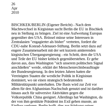
26
Apr
2010
BISCHKEK/BERLIN
(Eigener Bericht) - Nach dem
Machtwechsel in Kirgisistan sucht Berlin die EU in Bischkek
neu in Stellung zu bringen. Ziel ist eine Aufwertung Europas
gegenüber den USA. Brüssel müsse seine Interessen in
Zentralasien "engagierter als bisher" vertreten, fordert die
CDU-nahe Konrad-Adenauer-Stiftung. Berlin setzt dazu auf
engere Zusammenarbeit mit der seit kurzem amtierenden
kirgisischen Übergangsregierung - ein Schritt, dem die USA
und Teile der EU bisher kritisch gegenüberstehen. Er gehe
davon aus, dass Washington "sich unserem politischen Signal
anschließen" werde, erklärt der Menschenrechtsbeauftragte
der Bundesregierung. In den letzten Jahren hatten die
Vereinigten Staaten die westliche Politik in Kirgisistan
dominiert, wo sie einen strategisch bedeutenden
Militärstützpunkt unterhalten. Die Basis wird zur Zeit vor
allem für den Afghanistan-Nachschub genutzt und ist darüber
hinaus auch für subversive Aktivitäten gegen die
Volksrepublik China geeignet. Allerdings hat Washington, da
der von ihm gestützte Präsident ins Exil gehen musste, an
Einfluss verloren. Berlin hofft, dies zur Stärkung seiner