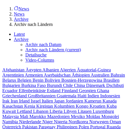
News
News
Archive
Archiv nach Ländern
Latest
Archive
Archiv nach Datum
Archiv nach Ländern
(current)
Detailsuche
Video-Columns
Afghanistan
Ägypten
Albanien
Algerien
Äquatorial-Guinea
Argentinien
Armenien
Aserbaidschan
Äthiopien
Australien
Bahrain
Belarus
Belgien
Benin
Bolivien
Bosnien-Herzegowina
Brasilien
Bulgarien
Burkina Faso
Burundi
Chile
China
Dänemark
Dschibuti
Ecuador
Elfenbeinküste
Estland
Finnland
Georgien
Ghana
Griechenland
Großbritannien
Guatemala
Haiti
Indien
Indonesien
Irak
Iran
Irland
Israel
Italien
Japan
Jordanien
Kamerun
Kanada
Kasachstan
Kenia
Kirgistan
Kolumbien
Kongo
Kroatien
Kuba
Kuwait
Lettland
Libanon
Liberia
Libyen
Litauen
Luxemburg
Malaysia
Mali
Marokko
Mazedonien
Mexiko
Moldau
Mongolei
Namibia
Niederlande
Niger
Nigeria
Nordkorea
Norwegen
Oman
Österreich
Pakistan
Paraguay
Philippinen
Polen
Portugal
Ruanda