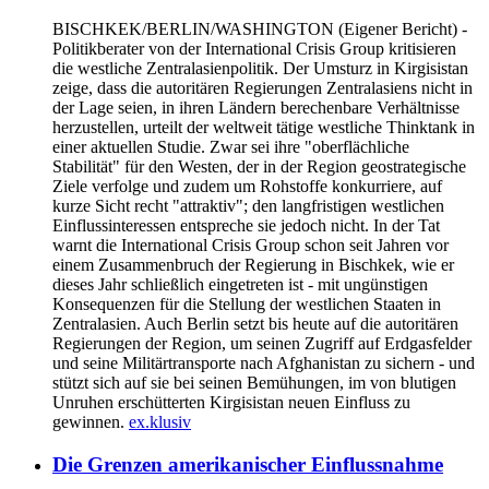
BISCHKEK/BERLIN/WASHINGTON
(Eigener Bericht) -
Politikberater von der International Crisis Group kritisieren
die westliche Zentralasienpolitik. Der Umsturz in Kirgisistan
zeige, dass die autoritären Regierungen Zentralasiens nicht in
der Lage seien, in ihren Ländern berechenbare Verhältnisse
herzustellen, urteilt der weltweit tätige westliche Thinktank in
einer aktuellen Studie. Zwar sei ihre "oberflächliche
Stabilität" für den Westen, der in der Region geostrategische
Ziele verfolge und zudem um Rohstoffe konkurriere, auf
kurze Sicht recht "attraktiv"; den langfristigen westlichen
Einflussinteressen entspreche sie jedoch nicht. In der Tat
warnt die International Crisis Group schon seit Jahren vor
einem Zusammenbruch der Regierung in Bischkek, wie er
dieses Jahr schließlich eingetreten ist - mit ungünstigen
Konsequenzen für die Stellung der westlichen Staaten in
Zentralasien. Auch Berlin setzt bis heute auf die autoritären
Regierungen der Region, um seinen Zugriff auf Erdgasfelder
und seine Militärtransporte nach Afghanistan zu sichern - und
stützt sich auf sie bei seinen Bemühungen, im von blutigen
Unruhen erschütterten Kirgisistan neuen Einfluss zu
gewinnen.
ex.klusiv
Die Grenzen amerikanischer Einflussnahme