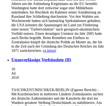
Jahren um die Anbindung Kirgisistans an die EU bemüht;
Washington hatte dort zeitweise sogar eine Militärbasis
unterhalten, bis Bischkek im Rahmen seiner Annäherung an
Russland ihre Schließung durchsetzte. Vor den Wahlen am
Wochenende hatten sich hartnäckig Spekulationen gehalten,
die USA könnten die Spannungen im Land zur Förderung
einer neuen "Farbrevolution" nach georgisch-ukrainischem
Vorbild nutzen. Einen derartigen Umsturz im Jahr 2005 hatte
auch Berlin begrüßt. Beim Bemühen um Einfluss in
Zentralasien knüpft die deutsche Politik an Muster an, die bis
in die Zeit nach der Gründung des Deutschen Reiches im Jahr
1871 zurückreichen.
ex.klusiv
Unzuverlässige Verbündete (II)
16
Jul
2010
TASCHKENT/BISCHKEK/BERLIN
(Eigener Bericht) -
Mit Kurzbesuchen in mehreren Ländern Zentralasiens suchen
der deutsche Außenminister und die Kanzlerin die dort ins
Wanken geratene Stellung Deutschlands zu stabilisieren. Am