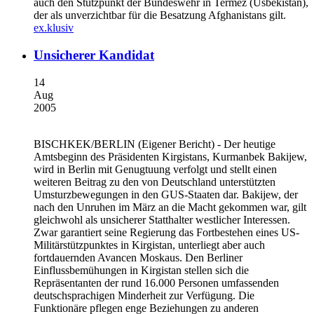
auch den Stützpunkt der Bundeswehr in Termez (Usbekistan),
der als unverzichtbar für die Besatzung Afghanistans gilt.
ex.klusiv
Unsicherer Kandidat
14
Aug
2005
BISCHKEK/BERLIN
(Eigener Bericht) - Der heutige
Amtsbeginn des Präsidenten Kirgistans, Kurmanbek Bakijew,
wird in Berlin mit Genugtuung verfolgt und stellt einen
weiteren Beitrag zu den von Deutschland unterstützten
Umsturzbewegungen in den GUS-Staaten dar. Bakijew, der
nach den Unruhen im März an die Macht gekommen war, gilt
gleichwohl als unsicherer Statthalter westlicher Interessen.
Zwar garantiert seine Regierung das Fortbestehen eines US-
Militärstützpunktes in Kirgistan, unterliegt aber auch
fortdauernden Avancen Moskaus. Den Berliner
Einflussbemühungen in Kirgistan stellen sich die
Repräsentanten der rund 16.000 Personen umfassenden
deutschsprachigen Minderheit zur Verfügung. Die
Funktionäre pflegen enge Beziehungen zu anderen