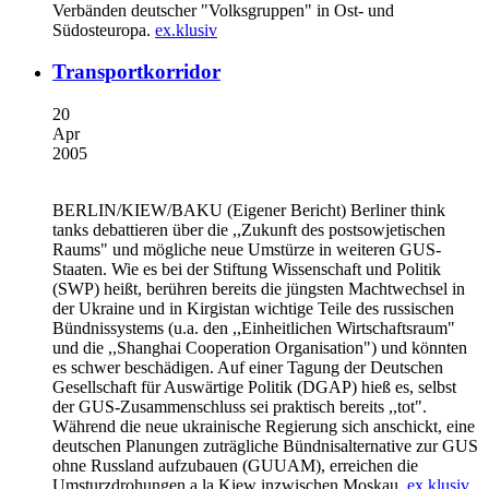
Verbänden deutscher "Volksgruppen" in Ost- und
Südosteuropa.
ex.klusiv
Transportkorridor
20
Apr
2005
BERLIN/KIEW/BAKU (Eigener Bericht)
Berliner think
tanks debattieren über die ,,Zukunft des postsowjetischen
Raums" und mögliche neue Umstürze in weiteren GUS-
Staaten. Wie es bei der Stiftung Wissenschaft und Politik
(SWP) heißt, berühren bereits die jüngsten Machtwechsel in
der Ukraine und in Kirgistan wichtige Teile des russischen
Bündnissystems (u.a. den ,,Einheitlichen Wirtschaftsraum"
und die ,,Shanghai Cooperation Organisation") und könnten
es schwer beschädigen. Auf einer Tagung der Deutschen
Gesellschaft für Auswärtige Politik (DGAP) hieß es, selbst
der GUS-Zusammenschluss sei praktisch bereits ,,tot".
Während die neue ukrainische Regierung sich anschickt, eine
deutschen Planungen zuträgliche Bündnisalternative zur GUS
ohne Russland aufzubauen (GUUAM), erreichen die
Umsturzdrohungen a la Kiew inzwischen Moskau.
ex.klusiv