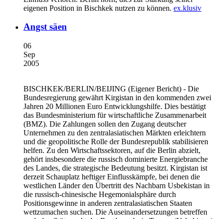
eigenen Position in Bischkek nutzen zu können.
ex.klusiv
Angst säen
06
Sep
2005
BISCHKEK/BERLIN/BEIJING
(Eigener Bericht) - Die
Bundesregierung gewährt Kirgistan in den kommenden zwei
Jahren 20 Millionen Euro Entwicklungshilfe. Dies bestätigt
das Bundesministerium für wirtschaftliche Zusammenarbeit
(BMZ). Die Zahlungen sollen den Zugang deutscher
Unternehmen zu den zentralasiatischen Märkten erleichtern
und die geopolitische Rolle der Bundesrepublik stabilisieren
helfen. Zu den Wirtschaftssektoren, auf die Berlin abzielt,
gehört insbesondere die russisch dominierte Energiebranche
des Landes, die strategische Bedeutung besitzt. Kirgistan ist
derzeit Schauplatz heftiger Einflusskämpfe, bei denen die
westlichen Länder den Übertritt des Nachbarn Usbekistan in
die russisch-chinesische Hegemonialsphäre durch
Positionsgewinne in anderen zentralasiatischen Staaten
wettzumachen suchen. Die Auseinandersetzungen betreffen