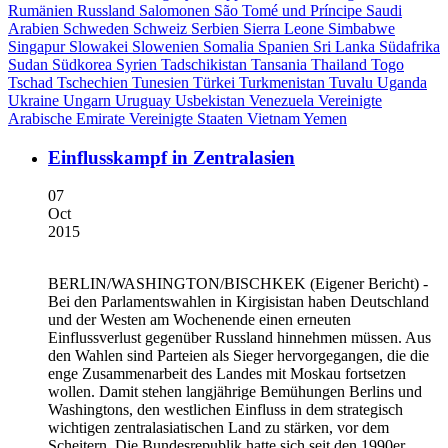
Rumänien
Russland
Salomonen
São Tomé und Príncipe
Saudi
Arabien
Schweden
Schweiz
Serbien
Sierra Leone
Simbabwe
Singapur
Slowakei
Slowenien
Somalia
Spanien
Sri Lanka
Südafrika
Sudan
Südkorea
Syrien
Tadschikistan
Tansania
Thailand
Togo
Tschad
Tschechien
Tunesien
Türkei
Turkmenistan
Tuvalu
Uganda
Ukraine
Ungarn
Uruguay
Usbekistan
Venezuela
Vereinigte
Arabische Emirate
Vereinigte Staaten
Vietnam
Yemen
Einflusskampf in Zentralasien
07
Oct
2015
BERLIN/WASHINGTON/BISCHKEK
(Eigener Bericht) -
Bei den Parlamentswahlen in Kirgisistan haben Deutschland
und der Westen am Wochenende einen erneuten
Einflussverlust gegenüber Russland hinnehmen müssen. Aus
den Wahlen sind Parteien als Sieger hervorgegangen, die die
enge Zusammenarbeit des Landes mit Moskau fortsetzen
wollen. Damit stehen langjährige Bemühungen Berlins und
Washingtons, den westlichen Einfluss in dem strategisch
wichtigen zentralasiatischen Land zu stärken, vor dem
Scheitern. Die Bundesrepublik hatte sich seit den 1990er