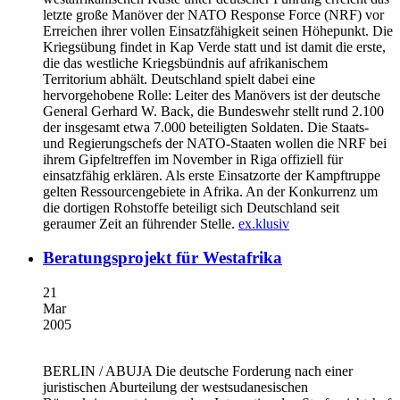
letzte große Manöver der NATO Response Force (NRF) vor
Erreichen ihrer vollen Einsatzfähigkeit seinen Höhepunkt. Die
Kriegsübung findet in Kap Verde statt und ist damit die erste,
die das westliche Kriegsbündnis auf afrikanischem
Territorium abhält. Deutschland spielt dabei eine
hervorgehobene Rolle: Leiter des Manövers ist der deutsche
General Gerhard W. Back, die Bundeswehr stellt rund 2.100
der insgesamt etwa 7.000 beteiligten Soldaten. Die Staats-
und Regierungschefs der NATO-Staaten wollen die NRF bei
ihrem Gipfeltreffen im November in Riga offiziell für
einsatzfähig erklären. Als erste Einsatzorte der Kampftruppe
gelten Ressourcengebiete in Afrika. An der Konkurrenz um
die dortigen Rohstoffe beteiligt sich Deutschland seit
geraumer Zeit an führender Stelle.
ex.klusiv
Beratungsprojekt für Westafrika
21
Mar
2005
BERLIN / ABUJA
Die deutsche Forderung nach einer
juristischen Aburteilung der westsudanesischen