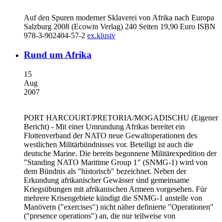
Auf den Spuren moderner Sklaverei von Afrika nach Europa
Salzburg 2008 (Ecowin Verlag) 240 Seiten 19,90 Euro ISBN
978-3-902404-57-2
ex.klusiv
Rund um Afrika
15
Aug
2007
PORT HARCOURT/PRETORIA/MOGADISCHU
(Eigener
Bericht) - Mit einer Umrundung Afrikas bereitet ein
Flottenverband der NATO neue Gewaltoperationen des
westlichen Militärbündnisses vor. Beteiligt ist auch die
deutsche Marine. Die bereits begonnene Militärexpedition der
"Standing NATO Maritime Group 1" (SNMG-1) wird von
dem Bündnis als "historisch" bezeichnet. Neben der
Erkundung afrikanischer Gewässer sind gemeinsame
Kriegsübungen mit afrikanischen Armeen vorgesehen. Für
mehrere Krisengebiete kündigt die SNMG-1 anstelle von
Manövern ("exercises") nicht näher definierte "Operationen"
("presence operations") an, die nur teilweise von