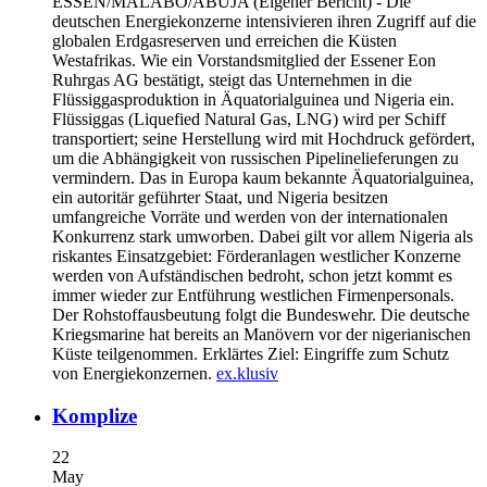
ESSEN/MALABO/ABUJA
(Eigener Bericht) - Die
deutschen Energiekonzerne intensivieren ihren Zugriff auf die
globalen Erdgasreserven und erreichen die Küsten
Westafrikas. Wie ein Vorstandsmitglied der Essener Eon
Ruhrgas AG bestätigt, steigt das Unternehmen in die
Flüssiggasproduktion in Äquatorialguinea und Nigeria ein.
Flüssiggas (Liquefied Natural Gas, LNG) wird per Schiff
transportiert; seine Herstellung wird mit Hochdruck gefördert,
um die Abhängigkeit von russischen Pipelinelieferungen zu
vermindern. Das in Europa kaum bekannte Äquatorialguinea,
ein autoritär geführter Staat, und Nigeria besitzen
umfangreiche Vorräte und werden von der internationalen
Konkurrenz stark umworben. Dabei gilt vor allem Nigeria als
riskantes Einsatzgebiet: Förderanlagen westlicher Konzerne
werden von Aufständischen bedroht, schon jetzt kommt es
immer wieder zur Entführung westlichen Firmenpersonals.
Der Rohstoffausbeutung folgt die Bundeswehr. Die deutsche
Kriegsmarine hat bereits an Manövern vor der nigerianischen
Küste teilgenommen. Erklärtes Ziel: Eingriffe zum Schutz
von Energiekonzernen.
ex.klusiv
Komplize
22
May