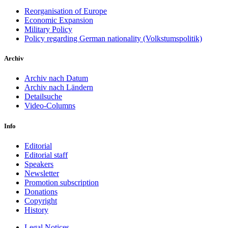
Reorganisation of Europe
Economic Expansion
Military Policy
Policy regarding German nationality (Volkstumspolitik)
Archiv
Archiv nach Datum
Archiv nach Ländern
Detailsuche
Video-Columns
Info
Editorial
Editorial staff
Speakers
Newsletter
Promotion subscription
Donations
Copyright
History
Legal Notices