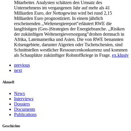
Mitarbeiter. Analysten schätzen den Umsatz des
Unternehmens im vergangenen Jahr auf mehr als 41
Milliarden Euro, der Nettogewinn wird bei rund 2,15
Milliarden Euro prognostiziert. In einem jährlich
erscheinenden ,,Weltenergiereport"erläutert RWE die
langfristigen (Geo-)Strategien der Energiebranche. ,,Risiken
der zukünftigen Weltenergieversorgung"drohen demnach in
Afrika, Lateinamerika und Asien. Die von RWE benannten
Krisengebiete, darunter Algerien oder Tschetschenien, sind
Schnittstellen westlicher Ressourcenkonkurrenz und kommen
als Schauplätze zukünftiger Rohstoffkriege in Frage.
ex.klusiv
previous
next
Aktuell
News
Interviews
Dossiers
Documents
Publications
Geschichte