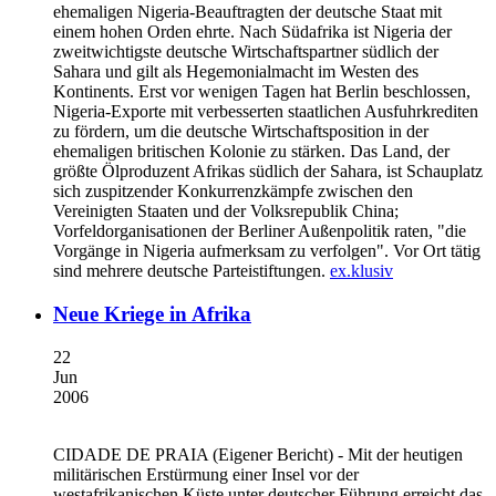
ehemaligen Nigeria-Beauftragten der deutsche Staat mit
einem hohen Orden ehrte. Nach Südafrika ist Nigeria der
zweitwichtigste deutsche Wirtschaftspartner südlich der
Sahara und gilt als Hegemonialmacht im Westen des
Kontinents. Erst vor wenigen Tagen hat Berlin beschlossen,
Nigeria-Exporte mit verbesserten staatlichen Ausfuhrkrediten
zu fördern, um die deutsche Wirtschaftsposition in der
ehemaligen britischen Kolonie zu stärken. Das Land, der
größte Ölproduzent Afrikas südlich der Sahara, ist Schauplatz
sich zuspitzender Konkurrenzkämpfe zwischen den
Vereinigten Staaten und der Volksrepublik China;
Vorfeldorganisationen der Berliner Außenpolitik raten, "die
Vorgänge in Nigeria aufmerksam zu verfolgen". Vor Ort tätig
sind mehrere deutsche Parteistiftungen.
ex.klusiv
Neue Kriege in Afrika
22
Jun
2006
CIDADE DE PRAIA
(Eigener Bericht) - Mit der heutigen
militärischen Erstürmung einer Insel vor der
westafrikanischen Küste unter deutscher Führung erreicht das