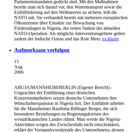
Parlamentsmandaten gedeckt sind. Mit den Maßnahmen
bereite man sich darauf vor, den Warentransport sowie die
Erdölförderung auf den Weltmeeren zu sichern, teilt die
NATO mit. Sie verhandelt bereits mit mehreren europäischen
Ölkonzernen über Einsätze zur Bewachung von
Förderanlagen in Nigeria, der ersten Station der aktuellen
NATO-Operation. Als mögliche Interventionsgebiete gelten
zudem der Indische Ozean und das Rote Meer.
ex.klusiv
Aufmerksam verfolgen
15
Aug
2006
ABUJA/MANNHEIM/BERLIN
(Eigener Bericht) -
Ungeachtet der Entführung eines deutschen
Konzernmitarbeiters setzen deutsche Unternehmen ihre
Wirtschaftsexpansion in Nigeria fort. Der Entführte arbeitet
für die Mannheimer Baufirma Bilfinger Berger, die sich
besonderer Beziehungen zu Regierungskreisen des
westafrikanischen Landes rühmt. Man werde die Nigeria-
Aktivitäten wegen des Zwischenfalls nicht einschränken,
erklärt der Vorstandsvorsitzende des Unternehmens, dessen