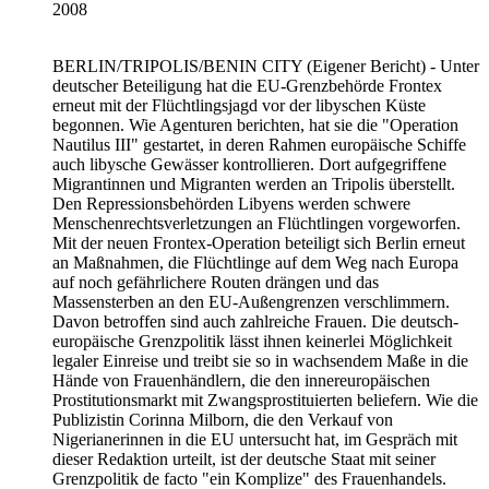
2008
BERLIN/TRIPOLIS/BENIN CITY
(Eigener Bericht) - Unter
deutscher Beteiligung hat die EU-Grenzbehörde Frontex
erneut mit der Flüchtlingsjagd vor der libyschen Küste
begonnen. Wie Agenturen berichten, hat sie die "Operation
Nautilus III" gestartet, in deren Rahmen europäische Schiffe
auch libysche Gewässer kontrollieren. Dort aufgegriffene
Migrantinnen und Migranten werden an Tripolis überstellt.
Den Repressionsbehörden Libyens werden schwere
Menschenrechtsverletzungen an Flüchtlingen vorgeworfen.
Mit der neuen Frontex-Operation beteiligt sich Berlin erneut
an Maßnahmen, die Flüchtlinge auf dem Weg nach Europa
auf noch gefährlichere Routen drängen und das
Massensterben an den EU-Außengrenzen verschlimmern.
Davon betroffen sind auch zahlreiche Frauen. Die deutsch-
europäische Grenzpolitik lässt ihnen keinerlei Möglichkeit
legaler Einreise und treibt sie so in wachsendem Maße in die
Hände von Frauenhändlern, die den innereuropäischen
Prostitutionsmarkt mit Zwangsprostituierten beliefern. Wie die
Publizistin Corinna Milborn, die den Verkauf von
Nigerianerinnen in die EU untersucht hat, im Gespräch mit
dieser Redaktion urteilt, ist der deutsche Staat mit seiner
Grenzpolitik de facto "ein Komplize" des Frauenhandels.