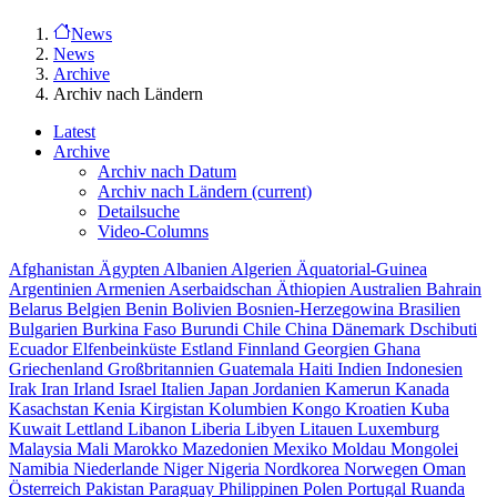
News
News
Archive
Archiv nach Ländern
Latest
Archive
Archiv nach Datum
Archiv nach Ländern
(current)
Detailsuche
Video-Columns
Afghanistan
Ägypten
Albanien
Algerien
Äquatorial-Guinea
Argentinien
Armenien
Aserbaidschan
Äthiopien
Australien
Bahrain
Belarus
Belgien
Benin
Bolivien
Bosnien-Herzegowina
Brasilien
Bulgarien
Burkina Faso
Burundi
Chile
China
Dänemark
Dschibuti
Ecuador
Elfenbeinküste
Estland
Finnland
Georgien
Ghana
Griechenland
Großbritannien
Guatemala
Haiti
Indien
Indonesien
Irak
Iran
Irland
Israel
Italien
Japan
Jordanien
Kamerun
Kanada
Kasachstan
Kenia
Kirgistan
Kolumbien
Kongo
Kroatien
Kuba
Kuwait
Lettland
Libanon
Liberia
Libyen
Litauen
Luxemburg
Malaysia
Mali
Marokko
Mazedonien
Mexiko
Moldau
Mongolei
Namibia
Niederlande
Niger
Nigeria
Nordkorea
Norwegen
Oman
Österreich
Pakistan
Paraguay
Philippinen
Polen
Portugal
Ruanda