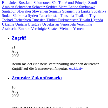
Rumänien
Russland
Salomonen
São Tomé und Príncipe
Saudi
Arabien
Schweden
Schweiz
Serbien
Sierra Leone
Simbabwe
Singapur
Slowakei
Slowenien
Somalia
Spanien
Sri Lanka
Südafrika
Sudan
Südkorea
Syrien
Tadschikistan
Tansania
Thailand
Togo
Tschad
Tschechien
Tunesien
Türkei
Turkmenistan
Tuvalu
Uganda
Ukraine
Ungarn
Uruguay
Usbekistan
Venezuela
Vereinigte
Arabische Emirate
Vereinigte Staaten
Vietnam
Yemen
Zugriff
21
Aug
2008
Berlin meldet eine neue Vereinbarung über den deutschen
Zugriff auf die Gasreserven Nigerias.
ex.klusiv
Zentraler Zukunftsmarkt
18
Aug
2008