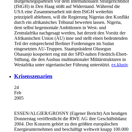
Bürgerkriegsparteien vor dem Internationalen Strafgerichtshof
(IStGH) in Den Haag stößt auf Widerstand. Während die
USA eine Zusammenarbeit mit dem IStGH weiterhin
prinzipiell ablehnen, will die Regierung Nigerias den Konflikt
durch ein afrikanisches Tribunal bewerten lassen. Nigeria,
dem selbst hegemoniale Ambitionen in West- und
Zentralafrika nachgesagt werden, hat derzeit den Vorsitz der
Afrikanischen Union (AU) inne und stellt einen bedeutenden
Teil der entsprechend Berliner Forderungen im Sudan
eingesetzten AU-Truppen. Staatspräsident Olusegun
Obasanjo kooperiert eng mit der SPD-nahen Friedrich-Ebert-
Stiftung, die den Ausbau multinationaler Militärstrukturen in
Westafrika unter nigerianischer Führung unterstützt.
ex.klusiv
Krisenszenarien
24
Feb
2005
ESSEN/ALGIER/GROSNY (Eigener Bericht)
Am heutigen
Donnerstag veröffentlicht die RWE AG ihre Geschäftsbilanz
2004. Der Konzern gehört zu den größten europäischen
Energieunternehmen und beschäftigt weltweit knapp 100.000