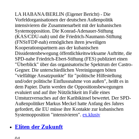
LA HABANA/BERLIN
(Eigener Bericht) - Die
Vorfeldorganisationen der deutschen Außenpolitik
intensivieren die Zusammenarbeit mit der kubanischen
Systemopposition. Die Konrad-Adenauer-Stiftung
(KAS/CDU-nah) und die Friedrich-Naumann-Stiftung
(FNSt/FDP-nah) ermöglichen ihren jeweiligen
Kooperationspartnern aus der kubanischen
Dissidentenbewegung öffentlichkeitswirksame Auftritte, die
SPD-nahe Friedrich-Ebert-Stiftung (FES) publiziert einen
"Überblick" über das organisatorische Spektrum der Castro-
Gegner. Die unterschiedlichen Vereinigungen böten
"vielfältige Ansatzpunkte" für "politische Hilfestellung
und/oder politische Einflussnahme von außen", heißt es in
dem Papier. Darin werden die Oppositionsbewegungen
evaluiert und auf ihre Nützlichkeit im Falle eines
Umsturzversuches auf der Karibikinsel bewertet. Der SPD-
Außenpolitiker Markus Meckel hatte Anfang des Jahres
gefordert, die EU müsse ihre Kontakte zur kubanischen
Systemopposition "intensivieren".
ex.klusiv
Eliten der Zukunft
04