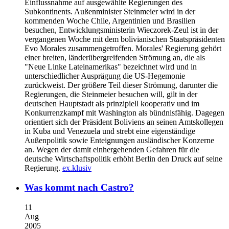
Einflussnahme auf ausgewählte Regierungen des
Subkontinents. Außenminister Steinmeier wird in der
kommenden Woche Chile, Argentinien und Brasilien
besuchen, Entwicklungsministerin Wieczorek-Zeul ist in der
vergangenen Woche mit dem bolivianischen Staatspräsidenten
Evo Morales zusammengetroffen. Morales' Regierung gehört
einer breiten, länderübergreifenden Strömung an, die als
"Neue Linke Lateinamerikas" bezeichnet wird und in
unterschiedlicher Ausprägung die US-Hegemonie
zurückweist. Der größere Teil dieser Strömung, darunter die
Regierungen, die Steinmeier besuchen will, gilt in der
deutschen Hauptstadt als prinzipiell kooperativ und im
Konkurrenzkampf mit Washington als bündnisfähig. Dagegen
orientiert sich der Präsident Boliviens an seinen Amtskollegen
in Kuba und Venezuela und strebt eine eigenständige
Außenpolitik sowie Enteignungen ausländischer Konzerne
an. Wegen der damit einhergehenden Gefahren für die
deutsche Wirtschaftspolitik erhöht Berlin den Druck auf seine
Regierung.
ex.klusiv
Was kommt nach Castro?
11
Aug
2005