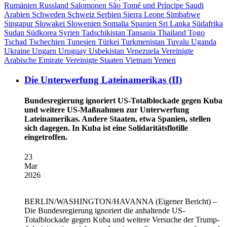
Rumänien
Russland
Salomonen
São Tomé und Príncipe
Saudi
Arabien
Schweden
Schweiz
Serbien
Sierra Leone
Simbabwe
Singapur
Slowakei
Slowenien
Somalia
Spanien
Sri Lanka
Südafrika
Sudan
Südkorea
Syrien
Tadschikistan
Tansania
Thailand
Togo
Tschad
Tschechien
Tunesien
Türkei
Turkmenistan
Tuvalu
Uganda
Ukraine
Ungarn
Uruguay
Usbekistan
Venezuela
Vereinigte
Arabische Emirate
Vereinigte Staaten
Vietnam
Yemen
Die Unterwerfung Lateinamerikas (II)
Bundesregierung ignoriert US-Totalblockade gegen Kuba
und weitere US-Maßnahmen zur Unterwerfung
Lateinamerikas. Andere Staaten, etwa Spanien, stellen
sich dagegen. In Kuba ist eine Solidaritätsflotille
eingetroffen.
23
Mar
2026
BERLIN/WASHINGTON/HAVANNA
(Eigener Bericht) –
Die Bundesregierung ignoriert die anhaltende US-
Totalblockade gegen Kuba und weitere Versuche der Trump-