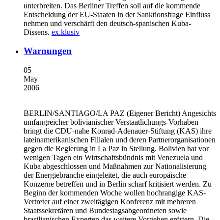
unterbreiten. Das Berliner Treffen soll auf die kommende
Entscheidung der EU-Staaten in der Sanktionsfrage Einfluss
nehmen und verschärft den deutsch-spanischen Kuba-
Dissens.
ex.klusiv
Warnungen
05
May
2006
BERLIN/SANTIAGO/LA PAZ
(Eigener Bericht) Angesichts
umfangreicher bolivianischer Verstaatlichungs-Vorhaben
bringt die CDU-nahe Konrad-Adenauer-Stiftung (KAS) ihre
lateinamerikanischen Filialen und deren Partnerorganisationen
gegen die Regierung in La Paz in Stellung. Bolivien hat vor
wenigen Tagen ein Wirtschaftsbündnis mit Venezuela und
Kuba abgeschlossen und Maßnahmen zur Nationalisierung
der Energiebranche eingeleitet, die auch europäische
Konzerne betreffen und in Berlin scharf kritisiert werden. Zu
Beginn der kommenden Woche wollen hochrangige KAS-
Vertreter auf einer zweitägigen Konferenz mit mehreren
Staatssekretären und Bundestagsabgeordneten sowie
brasilianischen Experten das weitere Vorgehen erörtern. Die