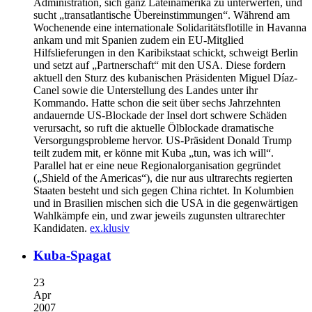
Administration, sich ganz Lateinamerika zu unterwerfen, und
sucht „transatlantische Übereinstimmungen“. Während am
Wochenende eine internationale Solidaritätsflotille in Havanna
ankam und mit Spanien zudem ein EU-Mitglied
Hilfslieferungen in den Karibikstaat schickt, schweigt Berlin
und setzt auf „Partnerschaft“ mit den USA. Diese fordern
aktuell den Sturz des kubanischen Präsidenten Miguel Díaz-
Canel sowie die Unterstellung des Landes unter ihr
Kommando. Hatte schon die seit über sechs Jahrzehnten
andauernde US-Blockade der Insel dort schwere Schäden
verursacht, so ruft die aktuelle Ölblockade dramatische
Versorgungsprobleme hervor. US-Präsident Donald Trump
teilt zudem mit, er könne mit Kuba „tun, was ich will“.
Parallel hat er eine neue Regionalorganisation gegründet
(„Shield of the Americas“), die nur aus ultrarechts regierten
Staaten besteht und sich gegen China richtet. In Kolumbien
und in Brasilien mischen sich die USA in die gegenwärtigen
Wahlkämpfe ein, und zwar jeweils zugunsten ultrarechter
Kandidaten.
ex.klusiv
Kuba-Spagat
23
Apr
2007