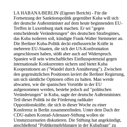
LA HABANA/BERLIN
(Eigener Bericht) - Für die
Fortsetzung der Sanktionspolitik gegenüber Kuba will sich
der deutsche Außenminister auf dem heute beginnenden EU-
Treffen in Luxemburg stark machen. Er sei "gegen
entscheidende Veränderungen" des deutschen Strafregimes,
das Kuba isolieren soll, kündigte Frank-Walter Steinmeier an.
Die Berliner Kuba-Politik deckt einflussreiche Kräfte in
mehreren EU-Staaten, die sich der US-Konfrontation
angeschlossen haben, stößt aber auch auf Widerspruch.
Spanien will sein wirtschaftliches Einflusspotenzial gegen
internationale Konkurrenten sichern und bietet Kuba
Kooperationen an ("Wandel durch Annäherung"). Zwischen
den gegensätzlichen Positionen laviert die Berliner Regierung,
um sich sämtliche Optionen offen zu halten. Man werde
abwarten, wie die spanischen Vorstöße in der EU
aufgenommen werden, bestehe jedoch auf "politischen
Veränderungen" in Kuba, sagte der deutsche Außenminister.
Teil dieser Politik ist die Förderung radikaler
Oppositionskräfte, die sich in dieser Woche zu einer
Konferenz in Berlin zusammenfinden. Unter dem Dach der
CDU-nahen Konrad-Adenauer-Stiftung wollen sie
Umsturzszenarien diskutieren. Die Stiftung hat angekündigt,
anschließend "Politikempfehlungen in der Kubafrage" zu