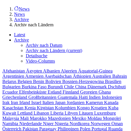
News
News
Archive
Archiv nach Ländern
Latest
Archive
Archiv nach Datum
Archiv nach Ländern
(current)
Detailsuche
Video-Columns
Afghanistan
Ägypten
Albanien
Algerien
Äquatorial-Guinea
Argentinien
Armenien
Aserbaidschan
Äthiopien
Australien
Bahrain
Belarus
Belgien
Benin
Bolivien
Bosnien-Herzegowina
Brasilien
Bulgarien
Burkina Faso
Burundi
Chile
China
Dänemark
Dschibuti
Ecuador
Elfenbeinküste
Estland
Finnland
Georgien
Ghana
Griechenland
Großbritannien
Guatemala
Haiti
Indien
Indonesien
Irak
Iran
Irland
Israel
Italien
Japan
Jordanien
Kamerun
Kanada
Kasachstan
Kenia
Kirgistan
Kolumbien
Kongo
Kroatien
Kuba
Kuwait
Lettland
Libanon
Liberia
Libyen
Litauen
Luxemburg
Malaysia
Mali
Marokko
Mazedonien
Mexiko
Moldau
Mongolei
Namibia
Niederlande
Niger
Nigeria
Nordkorea
Norwegen
Oman
Österreich
Pakistan
Paraguay
Philippinen
Polen
Portugal
Ruanda