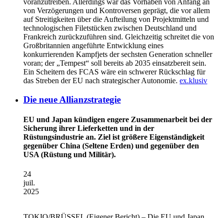
voranzutreiben. Allerdings war das Vorhaben von Anfang an
von Verzögerungen und Kontroversen geprägt, die vor allem
auf Streitigkeiten über die Aufteilung von Projektmitteln und
technologischen Filetstücken zwischen Deutschland und
Frankreich zurückzuführen sind. Gleichzeitig schreitet die von
Großbritannien angeführte Entwicklung eines
konkurrierenden Kampfjets der sechsten Generation schneller
voran; der „Tempest“ soll bereits ab 2035 einsatzbereit sein.
Ein Scheitern des FCAS wäre ein schwerer Rückschlag für
das Streben der EU nach strategischer Autonomie.
ex.klusiv
Die neue Allianzstrategie
EU und Japan kündigen engere Zusammenarbeit bei der
Sicherung ihrer Lieferketten und in der
Rüstungsindustrie an. Ziel ist größere Eigenständigkeit
gegenüber China (Seltene Erden) und gegenüber den
USA (Rüstung und Militär).
24
juil.
2025
TOKIO/BRÜSSEL
(Eigener Bericht) – Die EU und Japan