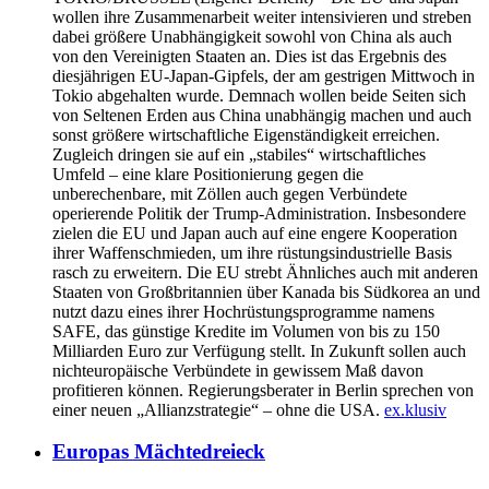
wollen ihre Zusammenarbeit weiter intensivieren und streben
dabei größere Unabhängigkeit sowohl von China als auch
von den Vereinigten Staaten an. Dies ist das Ergebnis des
diesjährigen EU-Japan-Gipfels, der am gestrigen Mittwoch in
Tokio abgehalten wurde. Demnach wollen beide Seiten sich
von Seltenen Erden aus China unabhängig machen und auch
sonst größere wirtschaftliche Eigenständigkeit erreichen.
Zugleich dringen sie auf ein „stabiles“ wirtschaftliches
Umfeld – eine klare Positionierung gegen die
unberechenbare, mit Zöllen auch gegen Verbündete
operierende Politik der Trump-Administration. Insbesondere
zielen die EU und Japan auch auf eine engere Kooperation
ihrer Waffenschmieden, um ihre rüstungsindustrielle Basis
rasch zu erweitern. Die EU strebt Ähnliches auch mit anderen
Staaten von Großbritannien über Kanada bis Südkorea an und
nutzt dazu eines ihrer Hochrüstungsprogramme namens
SAFE, das günstige Kredite im Volumen von bis zu 150
Milliarden Euro zur Verfügung stellt. In Zukunft sollen auch
nichteuropäische Verbündete in gewissem Maß davon
profitieren können. Regierungsberater in Berlin sprechen von
einer neuen „Allianzstrategie“ – ohne die USA.
ex.klusiv
Europas Mächtedreieck