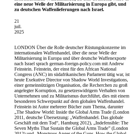
eine neue Welle der Militarisierung in Europa gibt, und
zu deutschen Waffenlieferungen nach Israel.
21
juil.
2025
LONDON
Über die Rolle deutscher Rüstungskonzerne im
internationalen Waffenhandel, über die neue Welle der
Militarisierung in Europa und über deutsche Waffenexporte
nach Israel sprach german-foreign-policy.com mit Andrew
Feinstein. Feinstein, der einst für den African National
Congress (ANC) im südafrikanischen Parlament tätig war, ist
heute Exekutive Director von Shadow World Investigations,
einer gemeinnützigen Organisation, die Recherchen zu groß
angelegter Korruption, zu gesetzeswidrigem Verhalten von
Unternehmen und zu Militarismus durchführt, dies mit einem
besonderen Schwerpunkt auf dem globalen Waffenhandel.
Feinstein ist Autor mehrerer Bücher zum Thema, darunter
„The Shadow World: Inside the Global Arms Trade (London
2011, deutsche Übersetzung: „Waffenhandel. Das globale
Geschäft mit dem Tod“, Hamburg 2012), „Indefensible: The
Seven Myths That Sustain the Global Arms Trade” (London
2012) und „Monstrous Anger of the Guns. How the Global