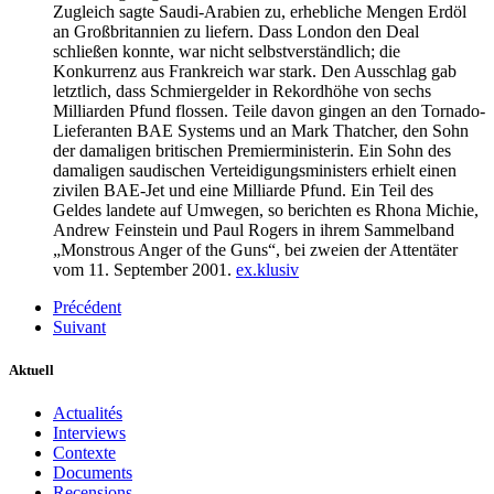
Zugleich sagte Saudi-Arabien zu, erhebliche Mengen Erdöl
an Großbritannien zu liefern. Dass London den Deal
schließen konnte, war nicht selbstverständlich; die
Konkurrenz aus Frankreich war stark. Den Ausschlag gab
letztlich, dass Schmiergelder in Rekordhöhe von sechs
Milliarden Pfund flossen. Teile davon gingen an den Tornado-
Lieferanten BAE Systems und an Mark Thatcher, den Sohn
der damaligen britischen Premierministerin. Ein Sohn des
damaligen saudischen Verteidigungsministers erhielt einen
zivilen BAE-Jet und eine Milliarde Pfund. Ein Teil des
Geldes landete auf Umwegen, so berichten es Rhona Michie,
Andrew Feinstein und Paul Rogers in ihrem Sammelband
„Monstrous Anger of the Guns“, bei zweien der Attentäter
vom 11. September 2001.
ex.klusiv
Précédent
Suivant
Aktuell
Actualités
Interviews
Contexte
Documents
Recensions