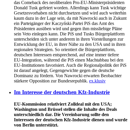
das Comeback des neoliberalen Pro-EU-Ministerpräsidenten
Donald Tusk gefeiert worden. Allerdings kann Tusk wichtige
Gesetzesvorhaben nicht durchsetzen und wird auch weiterhin
kaum dazu in der Lage sein, da mit Nawrocki auch in Zukunt
ein Parteigänger der Kaczyński-Partei PiS das Amt des
Präsidenten ausüben wird und gegen ihm missliebige Pläne
sein Veto einlegen kann. Die PiS und Tusks Bürgerplattform
unterscheiden sich unter anderem in ihren Vorstellungen zur
Entwicklung der EU, in ihrer Nähe zu den USA und in ihren
regionalen Strategien. So orientiert die Bürgerplattform,
deutschen Interessen entsprechend, auf eine immer tiefere
EU-Integration, während die PiS einen Machtabbau bei den
EU-Institutionen favorisiert. Auch die Regionalpolitik der PiS
ist darauf angelegt, Gegengewichte gegen die deutsche
Dominanz zu fördern. Von Nawrocki erwarten Beobachter
stärkere Opposition zur Bundesrepublik.
ex.klusiv
Im Interesse der deutschen Kfz-Industrie
EU-Kommission relativiert Zolldeal mit den USA;
Washington und Brüssel stellen die Inhalte des Deals
unterschiedlich dar. Die Vereinbarung sollte den
Interessen der deutschen Kfz-Industrie dienen und wurde
von Berlin unterstützt.