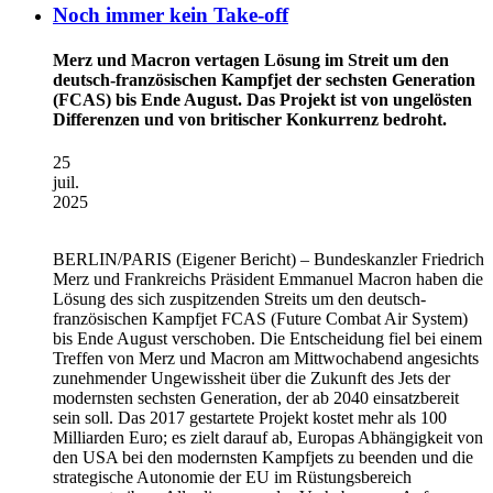
Noch immer kein Take-off
Merz und Macron vertagen Lösung im Streit um den
deutsch-französischen Kampfjet der sechsten Generation
(FCAS) bis Ende August. Das Projekt ist von ungelösten
Differenzen und von britischer Konkurrenz bedroht.
25
juil.
2025
BERLIN/PARIS
(Eigener Bericht) – Bundeskanzler Friedrich
Merz und Frankreichs Präsident Emmanuel Macron haben die
Lösung des sich zuspitzenden Streits um den deutsch-
französischen Kampfjet FCAS (Future Combat Air System)
bis Ende August verschoben. Die Entscheidung fiel bei einem
Treffen von Merz und Macron am Mittwochabend angesichts
zunehmender Ungewissheit über die Zukunft des Jets der
modernsten sechsten Generation, der ab 2040 einsatzbereit
sein soll. Das 2017 gestartete Projekt kostet mehr als 100
Milliarden Euro; es zielt darauf ab, Europas Abhängigkeit von
den USA bei den modernsten Kampfjets zu beenden und die
strategische Autonomie der EU im Rüstungsbereich