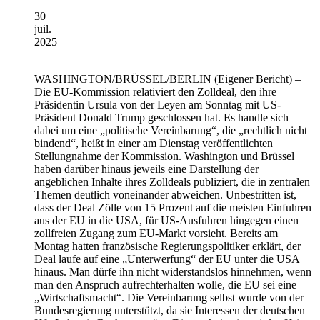
30
juil.
2025
WASHINGTON/BRÜSSEL/BERLIN
(Eigener Bericht) –
Die EU-Kommission relativiert den Zolldeal, den ihre
Präsidentin Ursula von der Leyen am Sonntag mit US-
Präsident Donald Trump geschlossen hat. Es handle sich
dabei um eine „politische Vereinbarung“, die „rechtlich nicht
bindend“, heißt in einer am Dienstag veröffentlichten
Stellungnahme der Kommission. Washington und Brüssel
haben darüber hinaus jeweils eine Darstellung der
angeblichen Inhalte ihres Zolldeals publiziert, die in zentralen
Themen deutlich voneinander abweichen. Unbestritten ist,
dass der Deal Zölle von 15 Prozent auf die meisten Einfuhren
aus der EU in die USA, für US-Ausfuhren hingegen einen
zollfreien Zugang zum EU-Markt vorsieht. Bereits am
Montag hatten französische Regierungspolitiker erklärt, der
Deal laufe auf eine „Unterwerfung“ der EU unter die USA
hinaus. Man dürfe ihn nicht widerstandslos hinnehmen, wenn
man den Anspruch aufrechterhalten wolle, die EU sei eine
„Wirtschaftsmacht“. Die Vereinbarung selbst wurde von der
Bundesregierung unterstützt, da sie Interessen der deutschen