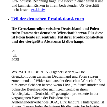
Kfz-Industrie Rechnung trägt. Die steckt in einer tiefen Krise
und kann sich Risiken in ihrem bedeutenden US-Geschäft
nicht leisten.
ex.klusiv
Teil der deutschen Produktionsketten
Die Grenzkontrollen zwischen Deutschland und Polen
rufen Protest der deutschen Wirtschaft hervor. Für diese
ist Polen heute ein zentraler Teil ihrer Produktionsketten
und der viertgrößte Absatzmarkt überhaupt.
29
juil.
2025
WARSCHAU/BERLIN
(Eigener Bericht) – Die
Grenzkontrollen zwischen Deutschland und Polen stoßen
zunehmend auf Widerstand aus der deutschen Wirtschaft. Es
rufe ernste Schäden hervor, wenn Lkw „im Stau“ stünden und
polnische Berufspendler nicht „rechtzeitig an ihren
Arbeitsplatz in Deutschland“ gelangten, protestierte in der
vergangenen Woche der Präsident des
Außenhandelsverbandes BGA, Dirk Jandura. Hintergrund ist
Polens überaus hohe Bedeutung für die deutsche Industrie.