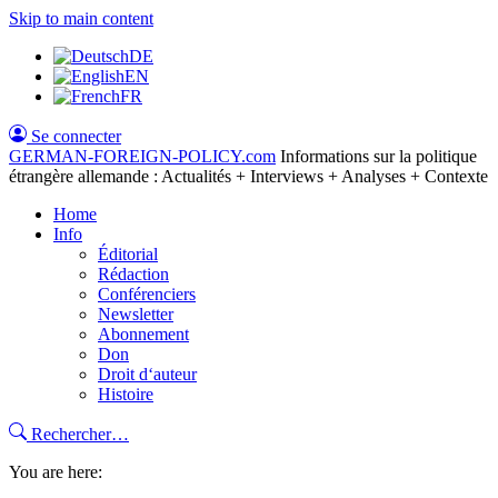
Skip to main content
DE
EN
FR
Se connecter
GERMAN-FOREIGN-POLICY
.com
Informations sur la politique
étrangère allemande : Actualités + Interviews + Analyses + Contexte
Home
Info
Éditorial
Rédaction
Conférenciers
Newsletter
Abonnement
Don
Droit d‘auteur
Histoire
Rechercher…
You are here: