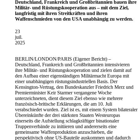
Deutschland, Frankreich und Großbritannien bauen ihre
Militär- und Rüstungskooperation aus – mit dem Ziel,
langfristig mit ihren Streitkräften und ihren
Waffenschmieden von den USA unabhängig zu werden.
23
juil.
2025
BERLIN/LONDON/PARIS
(Eigener Bericht) –
Deutschland, Frankreich und Großbritannien intensivieren
ihre Militär- und Rüstungskooperation und zielen damit auf
den Aufbau einer eigenständigen Militärmacht Europa mit
einer unabhängigen rüstungsindustriellen Basis. Der
Kensington-Vertrag, den Bundeskanzler Friedrich Merz und
Premierminister Keir Starmer vergangene Woche
unterzeichneten, dient diesem Ziel ebenso wie mehrere
französisch-britische Erklärungen, die am 10. Juli
verabschiedet wurden. Ziel ist es, mit einem System bilateraler
Übereinkünfte der drei stärksten Staaten Westeuropas
einerseits die Aufstellung schlagkräftiger binationaler
Truppenverbände zu initiieren und andererseits eine
gemeinsame Waffenproduktion anzuschieben, die
perspektivisch ohne US-Bauteile auskommen und dadurch