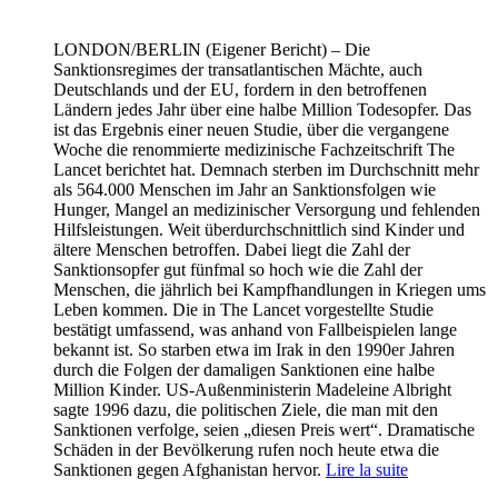
LONDON/BERLIN
(Eigener Bericht) – Die
Sanktionsregimes der transatlantischen Mächte, auch
Deutschlands und der EU, fordern in den betroffenen
Ländern jedes Jahr über eine halbe Million Todesopfer. Das
ist das Ergebnis einer neuen Studie, über die vergangene
Woche die renommierte medizinische Fachzeitschrift The
Lancet berichtet hat. Demnach sterben im Durchschnitt mehr
als 564.000 Menschen im Jahr an Sanktionsfolgen wie
Hunger, Mangel an medizinischer Versorgung und fehlenden
Hilfsleistungen. Weit überdurchschnittlich sind Kinder und
ältere Menschen betroffen. Dabei liegt die Zahl der
Sanktionsopfer gut fünfmal so hoch wie die Zahl der
Menschen, die jährlich bei Kampfhandlungen in Kriegen ums
Leben kommen. Die in The Lancet vorgestellte Studie
bestätigt umfassend, was anhand von Fallbeispielen lange
bekannt ist. So starben etwa im Irak in den 1990er Jahren
durch die Folgen der damaligen Sanktionen eine halbe
Million Kinder. US-Außenministerin Madeleine Albright
sagte 1996 dazu, die politischen Ziele, die man mit den
Sanktionen verfolge, seien „diesen Preis wert“. Dramatische
Schäden in der Bevölkerung rufen noch heute etwa die
Sanktionen gegen Afghanistan hervor.
Lire la suite