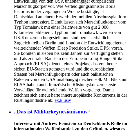
Entwicklung von den USA unabhängiger europäischer
Marschflugkörper vor. Wie Verteidigungsminister Boris
Pistorius in der vergangenen Woche bestätigte, ist
Deutschland an einem Erwerb der mobilen Abschussplattform
Typhon interessiert. Damit lassen sich Marschflugkörper vom
Typ Tomahawk mit einer Reichweite von gut 2.000
Kilometern abfeuern. Typhon und Tomahawk werden von
US-Konzernen hergestellt und sind bereits erhältlich.
Zugleich treiben Berlin und London die Entwicklung eigener
weitreichender Waffen (Deep Precision Strike, DPS) voran.
Sie könnten in sieben bis zehn Jahren zur Verfügung stehen
und als zentraler Baustein des European Long-Range Strike
Approach (ELSA) dienen, eines Projekts, das von heute
sieben EU-Staaten getragen wird und die europäischen
Staaten bei Marschflugkörpern oder auch ballistischen
Raketen von den USA unabhängig machen soll. Mit Blick auf
ELSA haben auch französische Rüstungskonzerne erste
Vorschläge für weitreichende Waffen vorgelegt. Damit
zeichnet sich erneut harte innereuropäische Konkurrenz in der
Rüstungsindustrie ab.
ex.klusiv
„Das ist Militärkeynesianismus“
Interview mit Andrew Feinstein zu Deutschlands Rolle im
internationalen Waffenhandel, zu den Gründen, wieso es