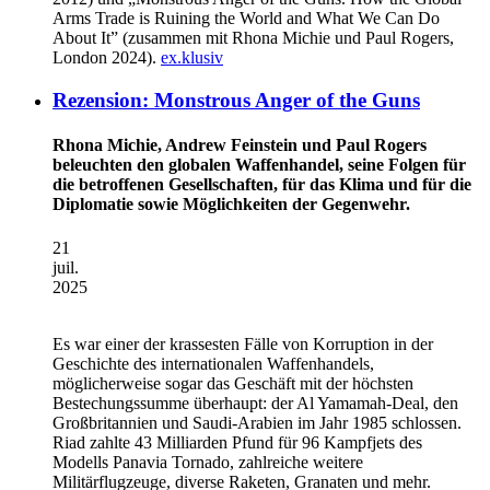
Arms Trade is Ruining the World and What We Can Do
About It” (zusammen mit Rhona Michie und Paul Rogers,
London 2024).
ex.klusiv
Rezension: Monstrous Anger of the Guns
Rhona Michie, Andrew Feinstein und Paul Rogers
beleuchten den globalen Waffenhandel, seine Folgen für
die betroffenen Gesellschaften, für das Klima und für die
Diplomatie sowie Möglichkeiten der Gegenwehr.
21
juil.
2025
Es war einer der krassesten Fälle von Korruption in der
Geschichte des internationalen Waffenhandels,
möglicherweise sogar das Geschäft mit der höchsten
Bestechungssumme überhaupt: der Al Yamamah-Deal, den
Großbritannien und Saudi-Arabien im Jahr 1985 schlossen.
Riad zahlte 43 Milliarden Pfund für 96 Kampfjets des
Modells Panavia Tornado, zahlreiche weitere
Militärflugzeuge, diverse Raketen, Granaten und mehr.