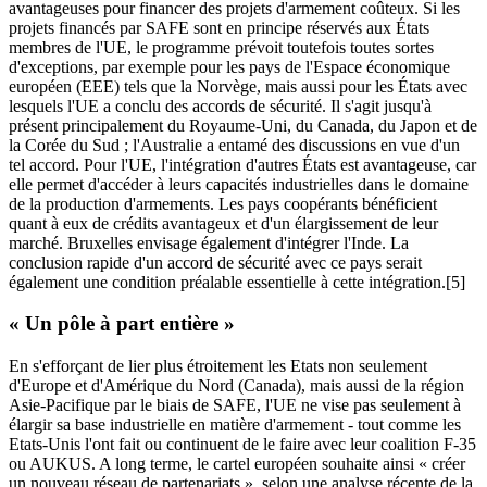
avantageuses pour financer des projets d'armement coûteux. Si les
projets financés par SAFE sont en principe réservés aux États
membres de l'UE, le programme prévoit toutefois toutes sortes
d'exceptions, par exemple pour les pays de l'Espace économique
européen (EEE) tels que la Norvège, mais aussi pour les États avec
lesquels l'UE a conclu des accords de sécurité. Il s'agit jusqu'à
présent principalement du Royaume-Uni, du Canada, du Japon et de
la Corée du Sud ; l'Australie a entamé des discussions en vue d'un
tel accord. Pour l'UE, l'intégration d'autres États est avantageuse, car
elle permet d'accéder à leurs capacités industrielles dans le domaine
de la production d'armements. Les pays coopérants bénéficient
quant à eux de crédits avantageux et d'un élargissement de leur
marché. Bruxelles envisage également d'intégrer l'Inde. La
conclusion rapide d'un accord de sécurité avec ce pays serait
également une condition préalable essentielle à cette intégration.[5]
« Un pôle à part entière »
En s'efforçant de lier plus étroitement les Etats non seulement
d'Europe et d'Amérique du Nord (Canada), mais aussi de la région
Asie-Pacifique par le biais de SAFE, l'UE ne vise pas seulement à
élargir sa base industrielle en matière d'armement - tout comme les
Etats-Unis l'ont fait ou continuent de le faire avec leur coalition F-35
ou AUKUS. A long terme, le cartel européen souhaite ainsi « créer
un nouveau réseau de partenariats », selon une analyse récente de la