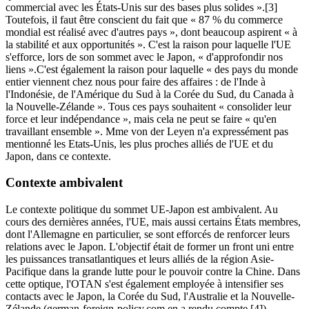
commercial avec les États-Unis sur des bases plus solides ».[3]
Toutefois, il faut être conscient du fait que « 87 % du commerce
mondial est réalisé avec d'autres pays », dont beaucoup aspirent « à
la stabilité et aux opportunités ». C'est la raison pour laquelle l'UE
s'efforce, lors de son sommet avec le Japon, « d'approfondir nos
liens ».C'est également la raison pour laquelle « des pays du monde
entier viennent chez nous pour faire des affaires : de l'Inde à
l'Indonésie, de l'Amérique du Sud à la Corée du Sud, du Canada à
la Nouvelle-Zélande ». Tous ces pays souhaitent « consolider leur
force et leur indépendance », mais cela ne peut se faire « qu'en
travaillant ensemble ». Mme von der Leyen n'a expressément pas
mentionné les Etats-Unis, les plus proches alliés de l'UE et du
Japon, dans ce contexte.
Contexte ambivalent
Le contexte politique du sommet UE-Japon est ambivalent. Au
cours des dernières années, l'UE, mais aussi certains États membres,
dont l'Allemagne en particulier, se sont efforcés de renforcer leurs
relations avec le Japon. L'objectif était de former un front uni entre
les puissances transatlantiques et leurs alliés de la région Asie-
Pacifique dans la grande lutte pour le pouvoir contre la Chine. Dans
cette optique, l'OTAN s'est également employée à intensifier ses
contacts avec le Japon, la Corée du Sud, l'Australie et la Nouvelle-
Zélande (german-foreign-policy.com en a rendu compte [4]).