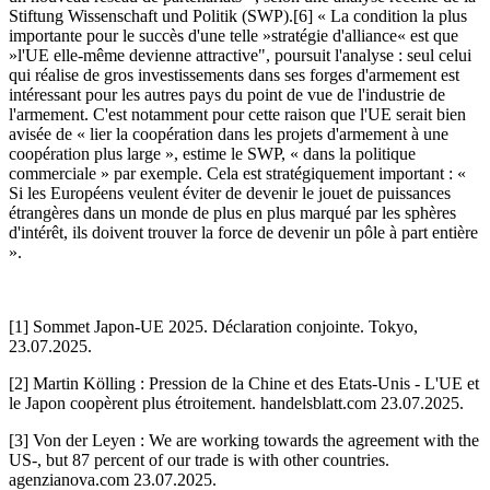
Stiftung Wissenschaft und Politik (SWP).[6] « La condition la plus
importante pour le succès d'une telle »stratégie d'alliance« est que
»l'UE elle-même devienne attractive", poursuit l'analyse : seul celui
qui réalise de gros investissements dans ses forges d'armement est
intéressant pour les autres pays du point de vue de l'industrie de
l'armement. C'est notamment pour cette raison que l'UE serait bien
avisée de « lier la coopération dans les projets d'armement à une
coopération plus large », estime le SWP, « dans la politique
commerciale » par exemple. Cela est stratégiquement important : «
Si les Européens veulent éviter de devenir le jouet de puissances
étrangères dans un monde de plus en plus marqué par les sphères
d'intérêt, ils doivent trouver la force de devenir un pôle à part entière
».
[1] Sommet Japon-UE 2025. Déclaration conjointe. Tokyo,
23.07.2025.
[2] Martin Kölling : Pression de la Chine et des Etats-Unis - L'UE et
le Japon coopèrent plus étroitement. handelsblatt.com 23.07.2025.
[3] Von der Leyen : We are working towards the agreement with the
US-, but 87 percent of our trade is with other countries.
agenzianova.com 23.07.2025.