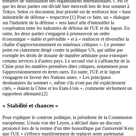
tentative de stabilisation des organisations internationales. C'est ce
que les deux parties ont décidé hier mercredi lors de leur sommet à
Tokyo. Selon ce document, leur priorité est de renforcer leur « base
industrielle de défense » respective.[1] Pour ce faire, un « dialogue
sur l'industrie de la défense » sera lancé afin d'intensifier la
coopération entre les industries de défense de l'UE et du Japon. En
outre, les deux parties s'engagent à promouvoir un ordre
économique « stable et prévisible » et à « renforcer et diversifier la
chaîne d'approvisionnement en minéraux critiques ». Le premier
point est clairement dirigé contre la politique US, qui utilise par
exemple les droits de douane de manière arbitraire pour extorquer
certains services à d'autres pays. Le second vise à s'affranchir de la
Chine pour les matières premières dites critiques, notamment pour
l'approvisionnement en terres rares. En outre, l'UE et le Japon
s'engagent en faveur des Nations unies. « Les principaux
destinataires du sommet », même s'ils n'ont pas été explicitement
cités, « étaient la Chine et les Etats-Unis », commente sèchement un
rapporteur allemand.[2]
« Stabilité et chances »
Pour expliquer le contexte politique, la présidente de la Commission
européenne, Ursula von der Leyen, a déclaré dans un discours
prononcé lors de la remise d'un titre honorifique par l'université Keio
que l'UE « s'efforce manifestement de replacer notre partenariat