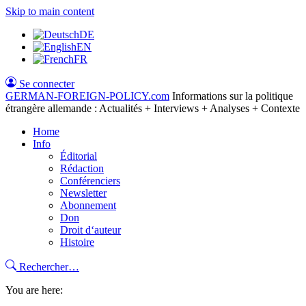
Skip to main content
DE
EN
FR
Se connecter
GERMAN-FOREIGN-POLICY
.com
Informations sur la politique
étrangère allemande : Actualités + Interviews + Analyses + Contexte
Home
Info
Éditorial
Rédaction
Conférenciers
Newsletter
Abonnement
Don
Droit d‘auteur
Histoire
Rechercher…
You are here: