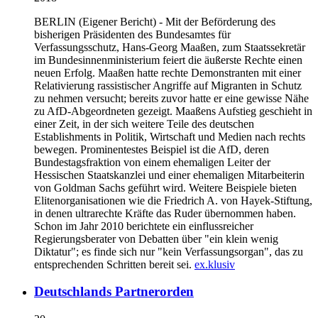
BERLIN
(Eigener Bericht) - Mit der Beförderung des
bisherigen Präsidenten des Bundesamtes für
Verfassungsschutz, Hans-Georg Maaßen, zum Staatssekretär
im Bundesinnenministerium feiert die äußerste Rechte einen
neuen Erfolg. Maaßen hatte rechte Demonstranten mit einer
Relativierung rassistischer Angriffe auf Migranten in Schutz
zu nehmen versucht; bereits zuvor hatte er eine gewisse Nähe
zu AfD-Abgeordneten gezeigt. Maaßens Aufstieg geschieht in
einer Zeit, in der sich weitere Teile des deutschen
Establishments in Politik, Wirtschaft und Medien nach rechts
bewegen. Prominentestes Beispiel ist die AfD, deren
Bundestagsfraktion von einem ehemaligen Leiter der
Hessischen Staatskanzlei und einer ehemaligen Mitarbeiterin
von Goldman Sachs geführt wird. Weitere Beispiele bieten
Elitenorganisationen wie die Friedrich A. von Hayek-Stiftung,
in denen ultrarechte Kräfte das Ruder übernommen haben.
Schon im Jahr 2010 berichtete ein einflussreicher
Regierungsberater von Debatten über "ein klein wenig
Diktatur"; es finde sich nur "kein Verfassungsorgan", das zu
entsprechenden Schritten bereit sei.
ex.klusiv
Deutschlands Partnerorden