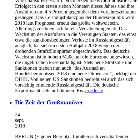
Wirtschaftskreise Alarm. Noch erzielt die Exportindustrie satte
Erfolge; in den ersten sieben Monaten dieses Jahres sind ihre
Ausfuhren um 4,5 Prozent gegenüber dem Vorjahreszeitraum
gestiegen. Das Leistungsbilanzplus der Bundesrepublik wird
2018 laut Prognosen erneut das größte weltweit sein.
Allerdings zeichnen sich bereits Verschiebungen ab: Das
Wachstum der Ausfuhren in die Vereinigten Staaten, das einst
etwa die sanktionsbedingten Verluste im Russlandgeschäft
ausglich, hat sich im ersten Halbjahr 2018 wegen der
drohenden Strafzölle spürbar abgeschwächt. Das deutsche
Wachstum ist in hohem Maße auf die Eurozone angewiesen,
die ungebrochen krisenanfällig ist. Stets neue Strafzölle und
Sanktionen trieben nun auch "das Ausmaß an
Handelshemmnissen 2018 eine neue Dimension", beklagt der
DIHK. Von neuen US-Sanktionen bedroht sei auch das sich
vorsichtig erholende Russlandgeschäft. Die deutsche
Exportmacht steht auf dünnem Eis.
ex.klusiv
Die Zeit der Großmanöver
24
sept.
2018
BERLIN
(Eigener Bericht) - Inmitten sich verschärfender