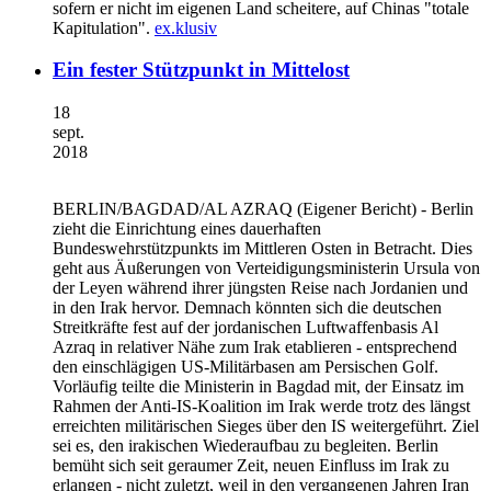
sofern er nicht im eigenen Land scheitere, auf Chinas "totale
Kapitulation".
ex.klusiv
Ein fester Stützpunkt in Mittelost
18
sept.
2018
BERLIN/BAGDAD/AL AZRAQ
(Eigener Bericht) - Berlin
zieht die Einrichtung eines dauerhaften
Bundeswehrstützpunkts im Mittleren Osten in Betracht. Dies
geht aus Äußerungen von Verteidigungsministerin Ursula von
der Leyen während ihrer jüngsten Reise nach Jordanien und
in den Irak hervor. Demnach könnten sich die deutschen
Streitkräfte fest auf der jordanischen Luftwaffenbasis Al
Azraq in relativer Nähe zum Irak etablieren - entsprechend
den einschlägigen US-Militärbasen am Persischen Golf.
Vorläufig teilte die Ministerin in Bagdad mit, der Einsatz im
Rahmen der Anti-IS-Koalition im Irak werde trotz des längst
erreichten militärischen Sieges über den IS weitergeführt. Ziel
sei es, den irakischen Wiederaufbau zu begleiten. Berlin
bemüht sich seit geraumer Zeit, neuen Einfluss im Irak zu
erlangen - nicht zuletzt, weil in den vergangenen Jahren Iran