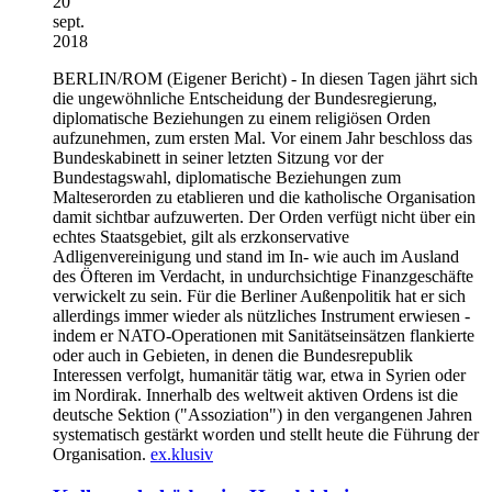
20
sept.
2018
BERLIN/ROM
(Eigener Bericht) - In diesen Tagen jährt sich
die ungewöhnliche Entscheidung der Bundesregierung,
diplomatische Beziehungen zu einem religiösen Orden
aufzunehmen, zum ersten Mal. Vor einem Jahr beschloss das
Bundeskabinett in seiner letzten Sitzung vor der
Bundestagswahl, diplomatische Beziehungen zum
Malteserorden zu etablieren und die katholische Organisation
damit sichtbar aufzuwerten. Der Orden verfügt nicht über ein
echtes Staatsgebiet, gilt als erzkonservative
Adligenvereinigung und stand im In- wie auch im Ausland
des Öfteren im Verdacht, in undurchsichtige Finanzgeschäfte
verwickelt zu sein. Für die Berliner Außenpolitik hat er sich
allerdings immer wieder als nützliches Instrument erwiesen -
indem er NATO-Operationen mit Sanitätseinsätzen flankierte
oder auch in Gebieten, in denen die Bundesrepublik
Interessen verfolgt, humanitär tätig war, etwa in Syrien oder
im Nordirak. Innerhalb des weltweit aktiven Ordens ist die
deutsche Sektion ("Assoziation") in den vergangenen Jahren
systematisch gestärkt worden und stellt heute die Führung der
Organisation.
ex.klusiv