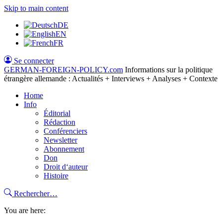
Skip to main content
DE
EN
FR
Se connecter
GERMAN-FOREIGN-POLICY
.com
Informations sur la politique
étrangère allemande : Actualités + Interviews + Analyses + Contexte
Home
Info
Éditorial
Rédaction
Conférenciers
Newsletter
Abonnement
Don
Droit d‘auteur
Histoire
Rechercher…
You are here: