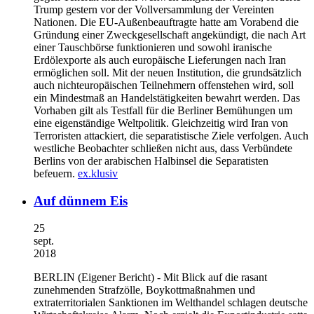
Trump gestern vor der Vollversammlung der Vereinten
Nationen. Die EU-Außenbeauftragte hatte am Vorabend die
Gründung einer Zweckgesellschaft angekündigt, die nach Art
einer Tauschbörse funktionieren und sowohl iranische
Erdölexporte als auch europäische Lieferungen nach Iran
ermöglichen soll. Mit der neuen Institution, die grundsätzlich
auch nichteuropäischen Teilnehmern offenstehen wird, soll
ein Mindestmaß an Handelstätigkeiten bewahrt werden. Das
Vorhaben gilt als Testfall für die Berliner Bemühungen um
eine eigenständige Weltpolitik. Gleichzeitig wird Iran von
Terroristen attackiert, die separatistische Ziele verfolgen. Auch
westliche Beobachter schließen nicht aus, dass Verbündete
Berlins von der arabischen Halbinsel die Separatisten
befeuern.
ex.klusiv
Auf dünnem Eis
25
sept.
2018
BERLIN
(Eigener Bericht) - Mit Blick auf die rasant
zunehmenden Strafzölle, Boykottmaßnahmen und
extraterritorialen Sanktionen im Welthandel schlagen deutsche