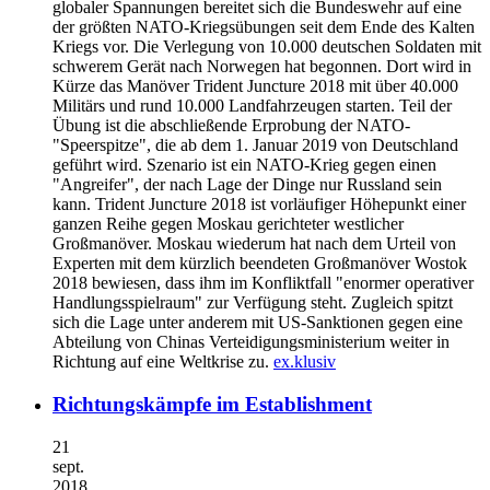
globaler Spannungen bereitet sich die Bundeswehr auf eine
der größten NATO-Kriegsübungen seit dem Ende des Kalten
Kriegs vor. Die Verlegung von 10.000 deutschen Soldaten mit
schwerem Gerät nach Norwegen hat begonnen. Dort wird in
Kürze das Manöver Trident Juncture 2018 mit über 40.000
Militärs und rund 10.000 Landfahrzeugen starten. Teil der
Übung ist die abschließende Erprobung der NATO-
"Speerspitze", die ab dem 1. Januar 2019 von Deutschland
geführt wird. Szenario ist ein NATO-Krieg gegen einen
"Angreifer", der nach Lage der Dinge nur Russland sein
kann. Trident Juncture 2018 ist vorläufiger Höhepunkt einer
ganzen Reihe gegen Moskau gerichteter westlicher
Großmanöver. Moskau wiederum hat nach dem Urteil von
Experten mit dem kürzlich beendeten Großmanöver Wostok
2018 bewiesen, dass ihm im Konfliktfall "enormer operativer
Handlungsspielraum" zur Verfügung steht. Zugleich spitzt
sich die Lage unter anderem mit US-Sanktionen gegen eine
Abteilung von Chinas Verteidigungsministerium weiter in
Richtung auf eine Weltkrise zu.
ex.klusiv
Richtungskämpfe im Establishment
21
sept.
2018