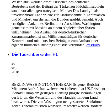
Westen abzuwenden droht. Ursachen des deutschen
Bestrebens sind der Beitrag der Türkei zur Flüchtlingsabwehr
sowie vor allem geostrategische Motive: Das Land gilt als
unverzichtbare Landbrücke zur Einflussnahme in Zentralasien
und Mittelost, um die sich die Bundesrepublik bemüht. Auch
ermöglicht Ankara es Berlin, unter Ausschluss Washingtons
gemeinsam mit Moskau an einem Abgleich über Syrien
teilzunehmen. Der Ausbau der deutsch-türkischen
Zusammenarbeit ist mit Milliardenaufträgen für deutsche
Konzerne und mit deutschen Beiträgen zum Aufbau einer
eigenen türkischen Rüstungsindustrie verbunden.
ex.klusiv
Die Tauschbörse der EU
26
sept.
2018
BERLIN/WASHINGTON/TEHERAN
(Eigener Bericht) -
Mit einem Aufruf, Iran weltweit zu isolieren, hat US-Präsident
Donald Trump am gestrigen Dienstag jüngste Bemühungen
der EU um die Weiterführung des Handels mit dem Land
beantwortet. Die von Washington neu gestarteten Sanktionen
gegen Teheran müssten weltweit umgesetzt werden, forderte