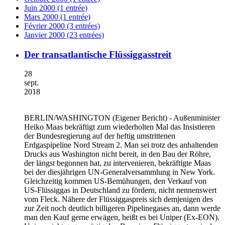
Juin 2000 (1 entrée)
Mars 2000 (1 entrée)
Février 2000 (3 entrées)
Janvier 2000 (23 entrées)
Der transatlantische Flüssiggasstreit
28
sept.
2018
BERLIN/WASHINGTON
(Eigener Bericht) - Außenminister
Heiko Maas bekräftigt zum wiederholten Mal das Insistieren
der Bundesregierung auf der heftig umstrittenen
Erdgaspipeline Nord Stream 2. Man sei trotz des anhaltenden
Drucks aus Washington nicht bereit, in den Bau der Röhre,
der längst begonnen hat, zu intervenieren, bekräftigte Maas
bei der diesjährigen UN-Generalversammlung in New York.
Gleichzeitig kommen US-Bemühungen, den Verkauf von
US-Flüssiggas in Deutschland zu fördern, nicht nennenswert
vom Fleck. Nähere der Flüssiggaspreis sich demjenigen des
zur Zeit noch deutlich billigeren Pipelinegases an, dann werde
man den Kauf gerne erwägen, heißt es bei Uniper (Ex-EON).