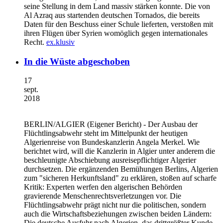
seine Stellung in dem Land massiv stärken konnte. Die von
Al Azraq aus startenden deutschen Tornados, die bereits
Daten für den Beschuss einer Schule lieferten, verstoßen mit
ihren Flügen über Syrien womöglich gegen internationales
Recht.
ex.klusiv
In die Wüste abgeschoben
17
sept.
2018
BERLIN/ALGIER
(Eigener Bericht) - Der Ausbau der
Flüchtlingsabwehr steht im Mittelpunkt der heutigen
Algerienreise von Bundeskanzlerin Angela Merkel. Wie
berichtet wird, will die Kanzlerin in Algier unter anderem die
beschleunigte Abschiebung ausreisepflichtiger Algerier
durchsetzen. Die ergänzenden Bemühungen Berlins, Algerien
zum "sicheren Herkunftsland" zu erklären, stoßen auf scharfe
Kritik: Experten werfen den algerischen Behörden
gravierende Menschenrechtsverletzungen vor. Die
Flüchtlingsabwehr prägt nicht nur die politischen, sondern
auch die Wirtschaftsbeziehungen zwischen beiden Ländern:
Die deutsche Ausfuhr nach Algerien, das drittgrößter Kunde