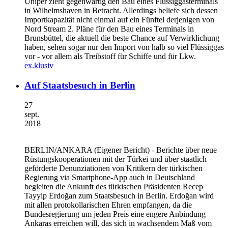
Uniper zieht gegenwärtig den Bau eines Flüssiggasterminals
in Wilhelmshaven in Betracht. Allerdings beliefe sich dessen
Importkapazität nicht einmal auf ein Fünftel derjenigen von
Nord Stream 2. Pläne für den Bau eines Terminals in
Brunsbüttel, die aktuell die beste Chance auf Verwirklichung
haben, sehen sogar nur den Import von halb so viel Flüssiggas
vor - vor allem als Treibstoff für Schiffe und für Lkw.
ex.klusiv
Auf Staatsbesuch in Berlin
27
sept.
2018
BERLIN/ANKARA
(Eigener Bericht) - Berichte über neue
Rüstungskooperationen mit der Türkei und über staatlich
geförderte Denunziationen von Kritikern der türkischen
Regierung via Smartphone-App auch in Deutschland
begleiten die Ankunft des türkischen Präsidenten Recep
Tayyip Erdoğan zum Staatsbesuch in Berlin. Erdoğan wird
mit allen protokollarischen Ehren empfangen, da die
Bundesregierung um jeden Preis eine engere Anbindung
Ankaras erreichen will, das sich in wachsendem Maß vom