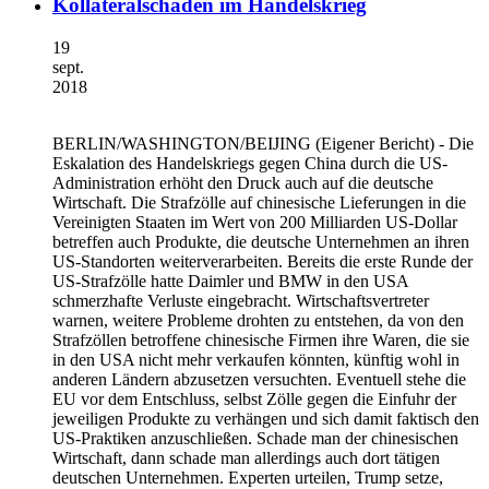
Kollateralschäden im Handelskrieg
19
sept.
2018
BERLIN/WASHINGTON/BEIJING
(Eigener Bericht) - Die
Eskalation des Handelskriegs gegen China durch die US-
Administration erhöht den Druck auch auf die deutsche
Wirtschaft. Die Strafzölle auf chinesische Lieferungen in die
Vereinigten Staaten im Wert von 200 Milliarden US-Dollar
betreffen auch Produkte, die deutsche Unternehmen an ihren
US-Standorten weiterverarbeiten. Bereits die erste Runde der
US-Strafzölle hatte Daimler und BMW in den USA
schmerzhafte Verluste eingebracht. Wirtschaftsvertreter
warnen, weitere Probleme drohten zu entstehen, da von den
Strafzöllen betroffene chinesische Firmen ihre Waren, die sie
in den USA nicht mehr verkaufen könnten, künftig wohl in
anderen Ländern abzusetzen versuchten. Eventuell stehe die
EU vor dem Entschluss, selbst Zölle gegen die Einfuhr der
jeweiligen Produkte zu verhängen und sich damit faktisch den
US-Praktiken anzuschließen. Schade man der chinesischen
Wirtschaft, dann schade man allerdings auch dort tätigen
deutschen Unternehmen. Experten urteilen, Trump setze,