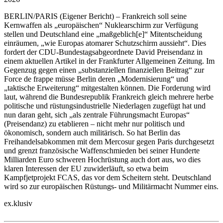
BERLIN/PARIS
(Eigener Bericht) – Frankreich soll seine
Kernwaffen als „europäischen“ Nuklearschirm zur Verfügung
stellen und Deutschland eine „maßgeblich[e]“ Mitentscheidung
einräumen, „wie Europas atomarer Schutzschirm aussieht“. Dies
fordert der CDU-Bundestagsabgeordnete David Preisendanz in
einem aktuellen Artikel in der Frankfurter Allgemeinen Zeitung. Im
Gegenzug gegen einen „substanziellen finanziellen Beitrag“ zur
Force de frappe müsse Berlin deren „Modernisierung“ und
„taktische Erweiterung“ mitgestalten können. Die Forderung wird
laut, während die Bundesrepublik Frankreich gleich mehrere herbe
politische und rüstungsindustrielle Niederlagen zugefügt hat und
nun daran geht, sich „als zentrale Führungsmacht Europas“
(Preisendanz) zu etablieren – nicht mehr nur politisch und
ökonomisch, sondern auch militärisch. So hat Berlin das
Freihandelsabkommen mit dem Mercosur gegen Paris durchgesetzt
und grenzt französische Waffenschmieden bei seiner Hunderte
Milliarden Euro schweren Hochrüstung auch dort aus, wo dies
klaren Interessen der EU zuwiderläuft, so etwa beim
Kampfjetprojekt FCAS, das vor dem Scheitern steht. Deutschland
wird so zur europäischen Rüstungs- und Militärmacht Nummer eins.
ex.klusiv