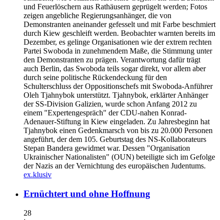
und Feuerlöschern aus Rathäusern geprügelt werden; Fotos
zeigen angebliche Regierungsanhänger, die von
Demonstranten aneinander gefesselt und mit Farbe beschmiert
durch Kiew geschleift werden. Beobachter warnten bereits im
Dezember, es gelinge Organisationen wie der extrem rechten
Partei Swoboda in zunehmendem Maße, die Stimmung unter
den Demonstranten zu prägen. Verantwortung dafür trägt
auch Berlin, das Swoboda teils sogar direkt, vor allem aber
durch seine politische Rückendeckung für den
Schulterschluss der Oppositionschefs mit Swoboda-Anführer
Oleh Tjahnybok unterstützt. Tjahnybok, erklärter Anhänger
der SS-Division Galizien, wurde schon Anfang 2012 zu
einem "Expertengespräch" der CDU-nahen Konrad-
Adenauer-Stiftung in Kiew eingeladen. Zu Jahresbeginn hat
Tjahnybok einen Gedenkmarsch von bis zu 20.000 Personen
angeführt, der dem 105. Geburtstag des NS-Kollaborateurs
Stepan Bandera gewidmet war. Dessen "Organisation
Ukrainischer Nationalisten" (OUN) beteiligte sich im Gefolge
der Nazis an der Vernichtung des europäischen Judentums.
ex.klusiv
Ernüchtert und ohne Hoffnung
28