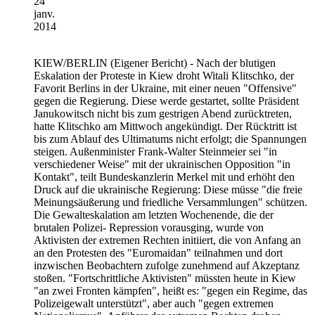
24
janv.
2014
KIEW/BERLIN
(Eigener Bericht) - Nach der blutigen
Eskalation der Proteste in Kiew droht Witali Klitschko, der
Favorit Berlins in der Ukraine, mit einer neuen "Offensive"
gegen die Regierung. Diese werde gestartet, sollte Präsident
Janukowitsch nicht bis zum gestrigen Abend zurücktreten,
hatte Klitschko am Mittwoch angekündigt. Der Rücktritt ist
bis zum Ablauf des Ultimatums nicht erfolgt; die Spannungen
steigen. Außenminister Frank-Walter Steinmeier sei "in
verschiedener Weise" mit der ukrainischen Opposition "in
Kontakt", teilt Bundeskanzlerin Merkel mit und erhöht den
Druck auf die ukrainische Regierung: Diese müsse "die freie
Meinungsäußerung und friedliche Versammlungen" schützen.
Die Gewalteskalation am letzten Wochenende, die der
brutalen Polizei- Repression vorausging, wurde von
Aktivisten der extremen Rechten initiiert, die von Anfang an
an den Protesten des "Euromaidan" teilnahmen und dort
inzwischen Beobachtern zufolge zunehmend auf Akzeptanz
stoßen. "Fortschrittliche Aktivisten" müssten heute in Kiew
"an zwei Fronten kämpfen", heißt es: "gegen ein Regime, das
Polizeigewalt unterstützt", aber auch "gegen extremen