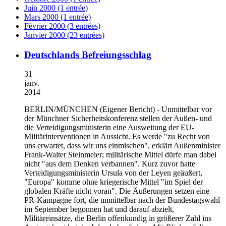
Juin 2000 (1 entrée)
Mars 2000 (1 entrée)
Février 2000 (3 entrées)
Janvier 2000 (23 entrées)
Deutschlands Befreiungsschlag
31
janv.
2014
BERLIN/MÜNCHEN
(Eigener Bericht) - Unmittelbar vor
der Münchner Sicherheitskonferenz stellen der Außen- und
die Verteidigungsministerin eine Ausweitung der EU-
Militärinterventionen in Aussicht. Es werde "zu Recht von
uns erwartet, dass wir uns einmischen", erklärt Außenminister
Frank-Walter Steinmeier; militärische Mittel dürfe man dabei
nicht "aus dem Denken verbannen". Kurz zuvor hatte
Verteidigungsministerin Ursula von der Leyen geäußert,
"Europa" komme ohne kriegerische Mittel "im Spiel der
globalen Kräfte nicht voran". Die Äußerungen setzen eine
PR-Kampagne fort, die unmittelbar nach der Bundestagswahl
im September begonnen hat und darauf abzielt,
Militäreinsätze, die Berlin offenkundig in größerer Zahl ins