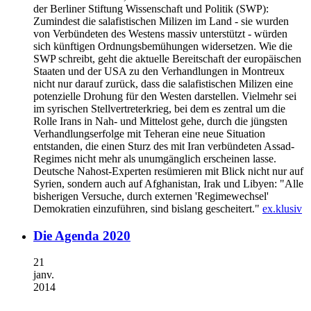
der Berliner Stiftung Wissenschaft und Politik (SWP):
Zumindest die salafistischen Milizen im Land - sie wurden
von Verbündeten des Westens massiv unterstützt - würden
sich künftigen Ordnungsbemühungen widersetzen. Wie die
SWP schreibt, geht die aktuelle Bereitschaft der europäischen
Staaten und der USA zu den Verhandlungen in Montreux
nicht nur darauf zurück, dass die salafistischen Milizen eine
potenzielle Drohung für den Westen darstellen. Vielmehr sei
im syrischen Stellvertreterkrieg, bei dem es zentral um die
Rolle Irans in Nah- und Mittelost gehe, durch die jüngsten
Verhandlungserfolge mit Teheran eine neue Situation
entstanden, die einen Sturz des mit Iran verbündeten Assad-
Regimes nicht mehr als unumgänglich erscheinen lasse.
Deutsche Nahost-Experten resümieren mit Blick nicht nur auf
Syrien, sondern auch auf Afghanistan, Irak und Libyen: "Alle
bisherigen Versuche, durch externen 'Regimewechsel'
Demokratien einzuführen, sind bislang gescheitert."
ex.klusiv
Die Agenda 2020
21
janv.
2014