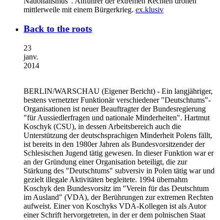
Nationalismus". Anführer der extremen Rechten drohen
mittlerweile mit einem Bürgerkrieg.
ex.klusiv
Back to the roots
23
janv.
2014
BERLIN/WARSCHAU
(Eigener Bericht) - Ein langjähriger,
bestens vernetzter Funktionär verschiedener "Deutschtums"-
Organisationen ist neuer Beauftragter der Bundesregierung
"für Aussiedlerfragen und nationale Minderheiten". Hartmut
Koschyk (CSU), in dessen Arbeitsbereich auch die
Unterstützung der deutschsprachigen Minderheit Polens fällt,
ist bereits in den 1980er Jahren als Bundesvorsitzender der
Schlesischen Jugend tätig gewesen. In dieser Funktion war er
an der Gründung einer Organisation beteiligt, die zur
Stärkung des "Deutschtums" subversiv in Polen tätig war und
gezielt illegale Aktivitäten begleitete. 1994 übernahm
Koschyk den Bundesvorsitz im "Verein für das Deutschtum
im Ausland" (VDA), der Berührungen zur extremen Rechten
aufweist. Einer von Koschyks VDA-Kollegen ist als Autor
einer Schrift hervorgetreten, in der er dem polnischen Staat