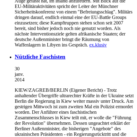
Auge gefasst hat, im Inland abzufedern. Mit Blick auf die
EU-Militäraktivitäten spricht der Leiter der Münchner
Sicherheitskonferenz von einem "Befreiungsschlag". Militärs
dringen darauf, endlich einmal eine der EU-Battle Groups
einzusetzen; diese Kampftruppen stehen schon seit 2007
bereit, sind bisher jedoch noch nie genutzt worden. Als
nächste Interventionsziele gelten afrikanische Staaten; der
deutsche Außenminister bringt die Räumung von
Waffenlagern in Libyen ins Gespräch.
ex.klusiv
Nützliche Faschisten
30
janv.
2014
KIEW/ZAGREB/BERLIN
(Eigener Bericht) - Trotz
anhaltender Übergriffe ultrarechter Kräfte in der Ukraine setzt
Berlin die Regierung in Kiew weiter massiv unter Druck. Am
gestrigen Mittwoch ist zum zweiten Mal ein Polizist ermordet
worden. Der Anführer eines faschistischen
Zusammenschlusses in Kiew teilt mit, er wolle die "Führung
der Revolution" übernehmen. Dessen ungeachtet erklärt der
Berliner Außenminister, die bisherigen "Angebote" des
ukrainischen Präsidenten - ein Regierungsrücktritt und die