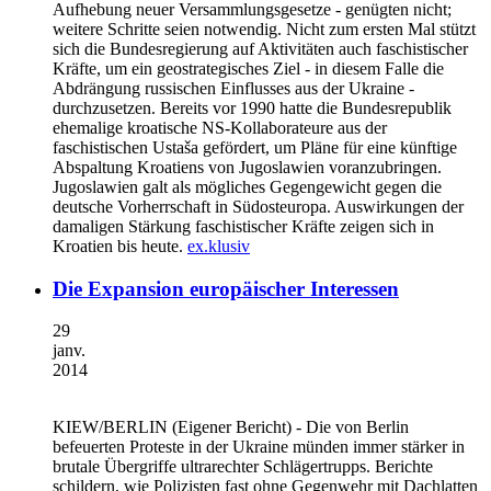
Aufhebung neuer Versammlungsgesetze - genügten nicht;
weitere Schritte seien notwendig. Nicht zum ersten Mal stützt
sich die Bundesregierung auf Aktivitäten auch faschistischer
Kräfte, um ein geostrategisches Ziel - in diesem Falle die
Abdrängung russischen Einflusses aus der Ukraine -
durchzusetzen. Bereits vor 1990 hatte die Bundesrepublik
ehemalige kroatische NS-Kollaborateure aus der
faschistischen Ustaša gefördert, um Pläne für eine künftige
Abspaltung Kroatiens von Jugoslawien voranzubringen.
Jugoslawien galt als mögliches Gegengewicht gegen die
deutsche Vorherrschaft in Südosteuropa. Auswirkungen der
damaligen Stärkung faschistischer Kräfte zeigen sich in
Kroatien bis heute.
ex.klusiv
Die Expansion europäischer Interessen
29
janv.
2014
KIEW/BERLIN
(Eigener Bericht) - Die von Berlin
befeuerten Proteste in der Ukraine münden immer stärker in
brutale Übergriffe ultrarechter Schlägertrupps. Berichte
schildern, wie Polizisten fast ohne Gegenwehr mit Dachlatten