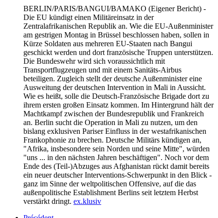
BERLIN/PARIS/BANGUI/BAMAKO
(Eigener Bericht) -
Die EU kündigt einen Militäreinsatz in der
Zentralafrikanischen Republik an. Wie die EU-Außenminister
am gestrigen Montag in Brüssel beschlossen haben, sollen in
Kürze Soldaten aus mehreren EU-Staaten nach Bangui
geschickt werden und dort französische Truppen unterstützen.
Die Bundeswehr wird sich voraussichtlich mit
Transportflugzeugen und mit einem Sanitäts-Airbus
beteiligen. Zugleich stellt der deutsche Außenminister eine
Ausweitung der deutschen Intervention in Mali in Aussicht.
Wie es heißt, solle die Deutsch-Französische Brigade dort zu
ihrem ersten großen Einsatz kommen. Im Hintergrund hält der
Machtkampf zwischen der Bundesrepublik und Frankreich
an. Berlin sucht die Operation in Mali zu nutzen, um den
bislang exklusiven Pariser Einfluss in der westafrikanischen
Frankophonie zu brechen. Deutsche Militärs kündigen an,
"Afrika, insbesondere sein Norden und seine Mitte", würden
"uns ... in den nächsten Jahren beschäftigen". Noch vor dem
Ende des (Teil-)Abzuges aus Afghanistan rückt damit bereits
ein neuer deutscher Interventions-Schwerpunkt in den Blick -
ganz im Sinne der weltpolitischen Offensive, auf die das
außenpolitische Establishment Berlins seit letztem Herbst
verstärkt dringt.
ex.klusiv
Précédent