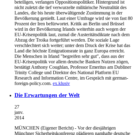
beteiligen, verlangen Oppositionspolitiker. Hintergrund ist
nicht zuletzt die tief verwurzelte militärische Neutralität des
Landes, die bis heute überwältigende Zustimmung in der
Bevölkerung genießt. Laut einer Umfrage wird sie von fast 80
Prozent der Iren befürwortet. Kritik an Berlin und Brüssel
wird in der Bevölkerung Irlands weiterhin auch wegen der
EU-Krisenpolitik laut, zumal die Austeritätsdiktate nach dem
Abzug der Troika fortgeführt werden. Die soziale Lage
verschlechtert sich weiter; unter dem Druck der Krise hat das
Land die höchste Emigrationsrate in ganz Europa erreicht.
Die Menschen in Irland "begreifen sehr gut", dass aus der
EU-Krisenpolitik vor allem deutsche Banken Nutzen zögen,
bestätigt Anthony Coughlan, Professor Emeritus am Dubliner
Trinity College und Direktor des National Platform EU
Research and Information Centre, im Gespräch mit german-
foreign-policy.com.
ex.klusiv
Die Erwartungen der Welt
27
janv.
2014
MÜNCHEN
(Eigener Bericht) - Vor der diesjährigen
Münchner Sicherheitskonferenz plädieren namhafte deutsche