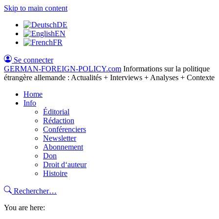
Skip to main content
DE
EN
FR
Se connecter
GERMAN-FOREIGN-POLICY
.com
Informations sur la politique
étrangère allemande : Actualités + Interviews + Analyses + Contexte
Home
Info
Éditorial
Rédaction
Conférenciers
Newsletter
Abonnement
Don
Droit d‘auteur
Histoire
Rechercher…
You are here: