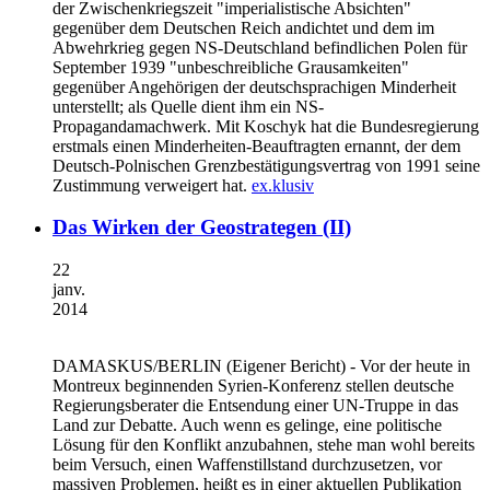
der Zwischenkriegszeit "imperialistische Absichten"
gegenüber dem Deutschen Reich andichtet und dem im
Abwehrkrieg gegen NS-Deutschland befindlichen Polen für
September 1939 "unbeschreibliche Grausamkeiten"
gegenüber Angehörigen der deutschsprachigen Minderheit
unterstellt; als Quelle dient ihm ein NS-
Propagandamachwerk. Mit Koschyk hat die Bundesregierung
erstmals einen Minderheiten-Beauftragten ernannt, der dem
Deutsch-Polnischen Grenzbestätigungsvertrag von 1991 seine
Zustimmung verweigert hat.
ex.klusiv
Das Wirken der Geostrategen (II)
22
janv.
2014
DAMASKUS/BERLIN
(Eigener Bericht) - Vor der heute in
Montreux beginnenden Syrien-Konferenz stellen deutsche
Regierungsberater die Entsendung einer UN-Truppe in das
Land zur Debatte. Auch wenn es gelinge, eine politische
Lösung für den Konflikt anzubahnen, stehe man wohl bereits
beim Versuch, einen Waffenstillstand durchzusetzen, vor
massiven Problemen, heißt es in einer aktuellen Publikation