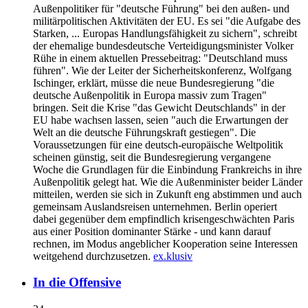
Außenpolitiker für "deutsche Führung" bei den außen- und
militärpolitischen Aktivitäten der EU. Es sei "die Aufgabe des
Starken, ... Europas Handlungsfähigkeit zu sichern", schreibt
der ehemalige bundesdeutsche Verteidigungsminister Volker
Rühe in einem aktuellen Pressebeitrag: "Deutschland muss
führen". Wie der Leiter der Sicherheitskonferenz, Wolfgang
Ischinger, erklärt, müsse die neue Bundesregierung "die
deutsche Außenpolitik in Europa massiv zum Tragen"
bringen. Seit die Krise "das Gewicht Deutschlands" in der
EU habe wachsen lassen, seien "auch die Erwartungen der
Welt an die deutsche Führungskraft gestiegen". Die
Voraussetzungen für eine deutsch-europäische Weltpolitik
scheinen günstig, seit die Bundesregierung vergangene
Woche die Grundlagen für die Einbindung Frankreichs in ihre
Außenpolitik gelegt hat. Wie die Außenminister beider Länder
mitteilen, werden sie sich in Zukunft eng abstimmen und auch
gemeinsam Auslandsreisen unternehmen. Berlin operiert
dabei gegenüber dem empfindlich krisengeschwächten Paris
aus einer Position dominanter Stärke - und kann darauf
rechnen, im Modus angeblicher Kooperation seine Interessen
weitgehend durchzusetzen.
ex.klusiv
In die Offensive