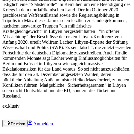
lediglich eine "Statistenrolle" im Bemühen um eine Beendigung des
Kriegs in dem nordafrikanischen Land. Der im Oktober 2020
geschlossene Waffenstillstand sowie die Regierungsbildung in
Tripolis im März dieses Jahres seien letztlich zustande gekommen,
nachdem auswärtige Truppen "ein militärisches
Kräftegleichgewicht" in Libyen hergestellt hätten - "in offener
Missachtung" der Beschlüsse der ersten Libyen-Konferenz von
Anfang 2020, urteilt Wolfram Lacher, Libyen-Experte der Stiftung
Wissenschaft und Politik (SWP). Es sei "falsch", die zuletzt erzielten
Fortschritte der deutschen Diplomatie zuzuschreiben. Auch für die
kommenden Monate sagt Lacher wenig Einflussmöglichkeiten für
Berlin und Brüssel in Libyen sowie zugleich massive
Eskalationsrisiken für das Land voraus. So sei nicht auszuschließen,
dass die für den 24. Dezember angesetzten Wahlen, deren
pünktliche Abhaltung Außenminister Heiko Maas fordert, zu neuen
Konflikten führten. Maßgebliche "Sicherheitsgaranten" in Libyen
seien nicht Deutschland und die EU, sondern die Türkei und
Russland.
ex.klusiv
Anmelden
Drucken