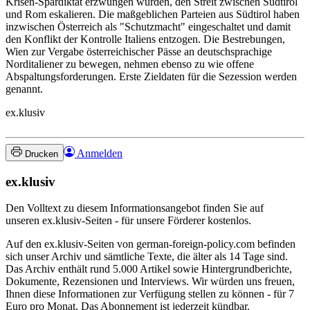
Krisen-Spardiktat erzwungen wurden, den Streit zwischen Südtirol
und Rom eskalieren. Die maßgeblichen Parteien aus Südtirol haben
inzwischen Österreich als "Schutzmacht" eingeschaltet und damit
den Konflikt der Kontrolle Italiens entzogen. Die Bestrebungen,
Wien zur Vergabe österreichischer Pässe an deutschsprachige
Norditaliener zu bewegen, nehmen ebenso zu wie offene
Abspaltungsforderungen. Erste Zieldaten für die Sezession werden
genannt.
ex.klusiv
Anmelden
Drucken
ex.klusiv
Den Volltext zu diesem Informationsangebot finden Sie auf
unseren ex.klusiv-Seiten - für unsere Förderer kostenlos.
Auf den ex.klusiv-Seiten von german-foreign-policy.com befinden
sich unser Archiv und sämtliche Texte, die älter als 14 Tage sind.
Das Archiv enthält rund 5.000 Artikel sowie Hintergrundberichte,
Dokumente, Rezensionen und Interviews. Wir würden uns freuen,
Ihnen diese Informationen zur Verfügung stellen zu können - für 7
Euro pro Monat. Das Abonnement ist jederzeit kündbar.