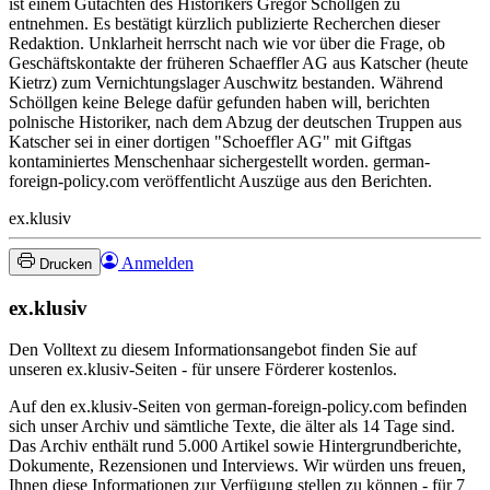
ist einem Gutachten des Historikers Gregor Schöllgen zu
entnehmen. Es bestätigt kürzlich publizierte Recherchen dieser
Redaktion. Unklarheit herrscht nach wie vor über die Frage, ob
Geschäftskontakte der früheren Schaeffler AG aus Katscher (heute
Kietrz) zum Vernichtungslager Auschwitz bestanden. Während
Schöllgen keine Belege dafür gefunden haben will, berichten
polnische Historiker, nach dem Abzug der deutschen Truppen aus
Katscher sei in einer dortigen "Schoeffler AG" mit Giftgas
kontaminiertes Menschenhaar sichergestellt worden. german-
foreign-policy.com veröffentlicht Auszüge aus den Berichten.
ex.klusiv
Anmelden
Drucken
ex.klusiv
Den Volltext zu diesem Informationsangebot finden Sie auf
unseren ex.klusiv-Seiten - für unsere Förderer kostenlos.
Auf den ex.klusiv-Seiten von german-foreign-policy.com befinden
sich unser Archiv und sämtliche Texte, die älter als 14 Tage sind.
Das Archiv enthält rund 5.000 Artikel sowie Hintergrundberichte,
Dokumente, Rezensionen und Interviews. Wir würden uns freuen,
Ihnen diese Informationen zur Verfügung stellen zu können - für 7