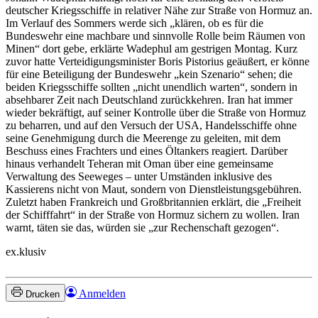
deutscher Kriegsschiffe in relativer Nähe zur Straße von Hormuz an.
Im Verlauf des Sommers werde sich „klären, ob es für die
Bundeswehr eine machbare und sinnvolle Rolle beim Räumen von
Minen“ dort gebe, erklärte Wadephul am gestrigen Montag. Kurz
zuvor hatte Verteidigungsminister Boris Pistorius geäußert, er könne
für eine Beteiligung der Bundeswehr „kein Szenario“ sehen; die
beiden Kriegsschiffe sollten „nicht unendlich warten“, sondern in
absehbarer Zeit nach Deutschland zurückkehren. Iran hat immer
wieder bekräftigt, auf seiner Kontrolle über die Straße von Hormuz
zu beharren, und auf den Versuch der USA, Handelsschiffe ohne
seine Genehmigung durch die Meerenge zu geleiten, mit dem
Beschuss eines Frachters und eines Öltankers reagiert. Darüber
hinaus verhandelt Teheran mit Oman über eine gemeinsame
Verwaltung des Seeweges – unter Umständen inklusive des
Kassierens nicht von Maut, sondern von Dienstleistungsgebühren.
Zuletzt haben Frankreich und Großbritannien erklärt, die „Freiheit
der Schifffahrt“ in der Straße von Hormuz sichern zu wollen. Iran
warnt, täten sie das, würden sie „zur Rechenschaft gezogen“.
ex.klusiv
Anmelden
Drucken