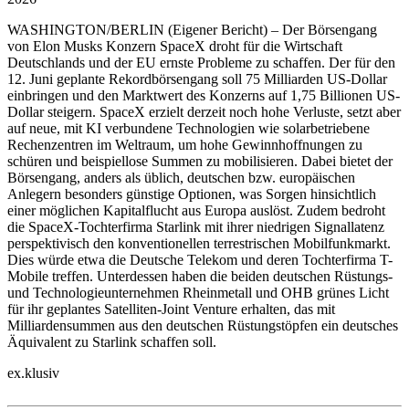
WASHINGTON/BERLIN
(Eigener Bericht) – Der Börsengang
von Elon Musks Konzern SpaceX droht für die Wirtschaft
Deutschlands und der EU ernste Probleme zu schaffen. Der für den
12. Juni geplante Rekordbörsengang soll 75 Milliarden US-Dollar
einbringen und den Marktwert des Konzerns auf 1,75 Billionen US-
Dollar steigern. SpaceX erzielt derzeit noch hohe Verluste, setzt aber
auf neue, mit KI verbundene Technologien wie solarbetriebene
Rechenzentren im Weltraum, um hohe Gewinnhoffnungen zu
schüren und beispiellose Summen zu mobilisieren. Dabei bietet der
Börsengang, anders als üblich, deutschen bzw. europäischen
Anlegern besonders günstige Optionen, was Sorgen hinsichtlich
einer möglichen Kapitalflucht aus Europa auslöst. Zudem bedroht
die SpaceX-Tochterfirma Starlink mit ihrer niedrigen Signallatenz
perspektivisch den konventionellen terrestrischen Mobilfunkmarkt.
Dies würde etwa die Deutsche Telekom und deren Tochterfirma T-
Mobile treffen. Unterdessen haben die beiden deutschen Rüstungs-
und Technologieunternehmen Rheinmetall und OHB grünes Licht
für ihr geplantes Satelliten-Joint Venture erhalten, das mit
Milliardensummen aus den deutschen Rüstungstöpfen ein deutsches
Äquivalent zu Starlink schaffen soll.
ex.klusiv