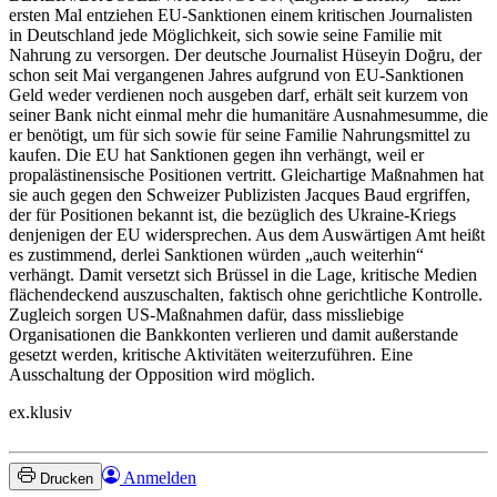
ersten Mal entziehen EU-Sanktionen einem kritischen Journalisten
in Deutschland jede Möglichkeit, sich sowie seine Familie mit
Nahrung zu versorgen. Der deutsche Journalist Hüseyin Doğru, der
schon seit Mai vergangenen Jahres aufgrund von EU-Sanktionen
Geld weder verdienen noch ausgeben darf, erhält seit kurzem von
seiner Bank nicht einmal mehr die humanitäre Ausnahmesumme, die
er benötigt, um für sich sowie für seine Familie Nahrungsmittel zu
kaufen. Die EU hat Sanktionen gegen ihn verhängt, weil er
propalästinensische Positionen vertritt. Gleichartige Maßnahmen hat
sie auch gegen den Schweizer Publizisten Jacques Baud ergriffen,
der für Positionen bekannt ist, die bezüglich des Ukraine-Kriegs
denjenigen der EU widersprechen. Aus dem Auswärtigen Amt heißt
es zustimmend, derlei Sanktionen würden „auch weiterhin“
verhängt. Damit versetzt sich Brüssel in die Lage, kritische Medien
flächendeckend auszuschalten, faktisch ohne gerichtliche Kontrolle.
Zugleich sorgen US-Maßnahmen dafür, dass missliebige
Organisationen die Bankkonten verlieren und damit außerstande
gesetzt werden, kritische Aktivitäten weiterzuführen. Eine
Ausschaltung der Opposition wird möglich.
ex.klusiv
Anmelden
Drucken