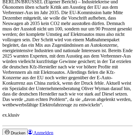
BERLIN/BRÜSSEL
(Eigener Bericht) – Industriekreise und
Ökonomen üben scharfe Kritik am Ausstieg der EU aus dem
Verbrenner-Aus im Jahr 2035. Die EU-Kommission hatte Mitte
Dezember mitgeteilt, sie wolle die Vorschrift aufheben, dass
Neuwagen ab 2035 kein CO2 mehr ausstoßen dürfen. Demnach
muss der Ausstoß nicht um 100, sondern nur um 90 Prozent gesenkt
werden; der komplette Umstieg auf Elektroautos muss also nicht
vollzogen sein. Der Schritt wird von einem Maßnahmenpaket
begleitet, das ein Mix aus Zugeständnissen an Autokonzerne,
energieintensive Industrien und nationale Interessen ist. Bereits Ende
2025 warnten Experten, mit dem Ausstieg aus dem Verbrenner-Aus
würden vielleicht kurzfristige Gewinne gesichert; in der Tat erzielen
die deutschen Kfz-Hersteller nach wie vor höhere Profite mit
Verbrennern als mit Elektroautos. Allerdings fielen die Kfz-
Konzerne aus der EU noch weiter gegenüber der E-Auto-
Konkurrenz aus China zurück, wenn der Druck fehle. Aktuell weist
ein Spezialist der Unternehmensberatung Oliver Wyman darauf hin,
dass die deutschen Hersteller nach wie vor stark auf Diesel setzen.
Das werde „zum echten Problem“, da sie „davon abgelenkt werden,
wettbewerbsfähige Elektrofahrzeuge zu entwickeln“.
ex.klusiv
Anmelden
Drucken