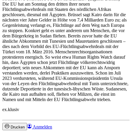
Die EU hat am Sonntag den dritten ihrer neuen
Flüchtlingsabwehrdeals mit Staaten des nördlichen Afrikas
geschlossen, diesmal mit Ägypten. Brüssel sagt Kairo darin für die
nächsten vier Jahre Gelder in Höhe von 7,4 Milliarden Euro zu; als
Gegenleistung verlangt es, Flüchtlinge auf dem Weg nach Europa
zu stoppen. Konkret geht es unter anderem um Menschen, die vor
dem Bürgerkrieg in Sudan fliehen. Bereits zuvor hatte die EU
ähnliche Abkommen mit Tunesien und Mauretanien geschlossen –
dies nach dem Vorbild des EU-Flüchtlingsabwehrdeals mit der
Türkei vom 18. März 2016. Menschenrechtsorganisationen
protestieren energisch. So weist etwa Human Rights Watch darauf
hin, dass Ägypten schon jetzt Flüchtlinge völkerrechtswidrig
deportiert; sein neues Abkommen mit der EU kann als Ansporn
verstanden werden, derlei Praktiken auszuweiten. Schon im Juli
2023 verdursteten, während EU-Kommissionspräsidentin Ursula
von der Leyen den Flüchtlingsabwehrdeal mit Tunis unterzeichnete,
dutzende Deportierte in der tunesisch-libyschen Wüste. Sudanesen,
die Kairo nun aufhalten soll, fliehen vor Milizen, die einst im
Namen und mit Mitteln der EU Flüchtlingsabwehr trieben.
ex.klusiv
Anmelden
Drucken