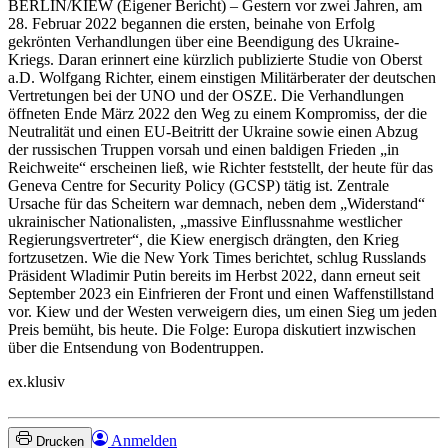
BERLIN/KIEW
(Eigener Bericht) – Gestern vor zwei Jahren, am
28. Februar 2022 begannen die ersten, beinahe von Erfolg
gekrönten Verhandlungen über eine Beendigung des Ukraine-
Kriegs. Daran erinnert eine kürzlich publizierte Studie von Oberst
a.D. Wolfgang Richter, einem einstigen Militärberater der deutschen
Vertretungen bei der UNO und der OSZE. Die Verhandlungen
öffneten Ende März 2022 den Weg zu einem Kompromiss, der die
Neutralität und einen EU-Beitritt der Ukraine sowie einen Abzug
der russischen Truppen vorsah und einen baldigen Frieden „in
Reichweite“ erscheinen ließ, wie Richter feststellt, der heute für das
Geneva Centre for Security Policy (GCSP) tätig ist. Zentrale
Ursache für das Scheitern war demnach, neben dem „Widerstand“
ukrainischer Nationalisten, „massive Einflussnahme westlicher
Regierungsvertreter“, die Kiew energisch drängten, den Krieg
fortzusetzen. Wie die New York Times berichtet, schlug Russlands
Präsident Wladimir Putin bereits im Herbst 2022, dann erneut seit
September 2023 ein Einfrieren der Front und einen Waffenstillstand
vor. Kiew und der Westen verweigern dies, um einen Sieg um jeden
Preis bemüht, bis heute. Die Folge: Europa diskutiert inzwischen
über die Entsendung von Bodentruppen.
ex.klusiv
Anmelden
Drucken