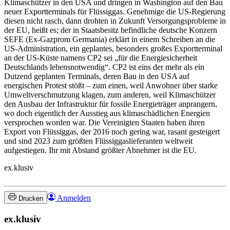
Klimaschützer in den USA und dringen in Washington auf den Bau
neuer Exportterminals für Flüssiggas. Genehmige die US-Regierung
diesen nicht rasch, dann drohten in Zukunft Versorgungsprobleme in
der EU, heißt es; der in Staatsbesitz befindliche deutsche Konzern
SEFE (Ex-Gazprom Germania) erklärt in einem Schreiben an die
US-Administration, ein geplantes, besonders großes Exportterminal
an der US-Küste namens CP2 sei „für die Energiesicherheit
Deutschlands lebensnotwendig“. CP2 ist eins der mehr als ein
Dutzend geplanten Terminals, deren Bau in den USA auf
energischen Protest stößt – zum einen, weil Anwohner über starke
Umweltverschmutzung klagen, zum anderen, weil Klimaschützer
den Ausbau der Infrastruktur für fossile Energieträger anprangern,
wo doch eigentlich der Ausstieg aus klimaschädlichen Energien
versprochen worden war. Die Vereinigten Staaten haben ihren
Export von Flüssiggas, der 2016 noch gering war, rasant gesteigert
und sind 2023 zum größten Flüssiggaslieferanten weltweit
aufgestiegen. Ihr mit Abstand größter Abnehmer ist die EU.
ex.klusiv
Anmelden
Drucken
ex.klusiv