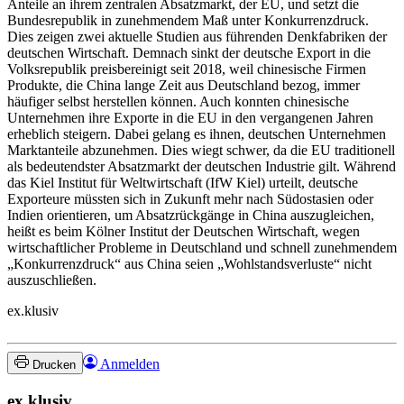
Anteile an ihrem zentralen Absatzmarkt, der EU, und setzt die
Bundesrepublik in zunehmendem Maß unter Konkurrenzdruck.
Dies zeigen zwei aktuelle Studien aus führenden Denkfabriken der
deutschen Wirtschaft. Demnach sinkt der deutsche Export in die
Volksrepublik preisbereinigt seit 2018, weil chinesische Firmen
Produkte, die China lange Zeit aus Deutschland bezog, immer
häufiger selbst herstellen können. Auch konnten chinesische
Unternehmen ihre Exporte in die EU in den vergangenen Jahren
erheblich steigern. Dabei gelang es ihnen, deutschen Unternehmen
Marktanteile abzunehmen. Dies wiegt schwer, da die EU traditionell
als bedeutendster Absatzmarkt der deutschen Industrie gilt. Während
das Kiel Institut für Weltwirtschaft (IfW Kiel) urteilt, deutsche
Exporteure müssten sich in Zukunft mehr nach Südostasien oder
Indien orientieren, um Absatzrückgänge in China auszugleichen,
heißt es beim Kölner Institut der Deutschen Wirtschaft, wegen
wirtschaftlicher Probleme in Deutschland und schnell zunehmendem
„Konkurrenzdruck“ aus China seien „Wohlstandsverluste“ nicht
auszuschließen.
ex.klusiv
Anmelden
Drucken
ex.klusiv