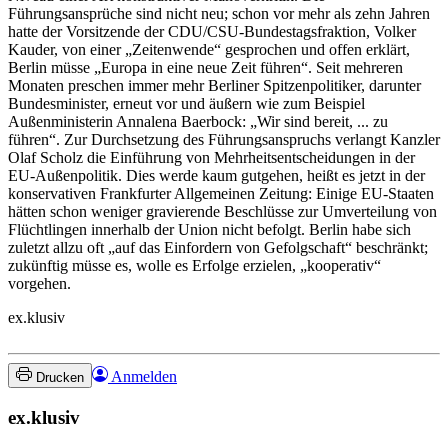
Führungsansprüche sind nicht neu; schon vor mehr als zehn Jahren
hatte der Vorsitzende der CDU/CSU-Bundestagsfraktion, Volker
Kauder, von einer „Zeitenwende“ gesprochen und offen erklärt,
Berlin müsse „Europa in eine neue Zeit führen“. Seit mehreren
Monaten preschen immer mehr Berliner Spitzenpolitiker, darunter
Bundesminister, erneut vor und äußern wie zum Beispiel
Außenministerin Annalena Baerbock: „Wir sind bereit, ... zu
führen“. Zur Durchsetzung des Führungsanspruchs verlangt Kanzler
Olaf Scholz die Einführung von Mehrheitsentscheidungen in der
EU-Außenpolitik. Dies werde kaum gutgehen, heißt es jetzt in der
konservativen Frankfurter Allgemeinen Zeitung: Einige EU-Staaten
hätten schon weniger gravierende Beschlüsse zur Umverteilung von
Flüchtlingen innerhalb der Union nicht befolgt. Berlin habe sich
zuletzt allzu oft „auf das Einfordern von Gefolgschaft“ beschränkt;
zukünftig müsse es, wolle es Erfolge erzielen, „kooperativ“
vorgehen.
ex.klusiv
Anmelden
Drucken
ex.klusiv