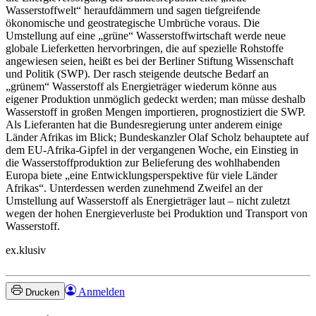
Wasserstoffwelt“ heraufdämmern und sagen tiefgreifende
ökonomische und geostrategische Umbrüche voraus. Die
Umstellung auf eine „grüne“ Wasserstoffwirtschaft werde neue
globale Lieferketten hervorbringen, die auf spezielle Rohstoffe
angewiesen seien, heißt es bei der Berliner Stiftung Wissenschaft
und Politik (SWP). Der rasch steigende deutsche Bedarf an
„grünem“ Wasserstoff als Energieträger wiederum könne aus
eigener Produktion unmöglich gedeckt werden; man müsse deshalb
Wasserstoff in großen Mengen importieren, prognostiziert die SWP.
Als Lieferanten hat die Bundesregierung unter anderem einige
Länder Afrikas im Blick; Bundeskanzler Olaf Scholz behauptete auf
dem EU-Afrika-Gipfel in der vergangenen Woche, ein Einstieg in
die Wasserstoffproduktion zur Belieferung des wohlhabenden
Europa biete „eine Entwicklungsperspektive für viele Länder
Afrikas“. Unterdessen werden zunehmend Zweifel an der
Umstellung auf Wasserstoff als Energieträger laut – nicht zuletzt
wegen der hohen Energieverluste bei Produktion und Transport von
Wasserstoff.
ex.klusiv
Anmelden
Drucken