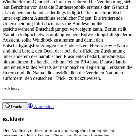
Windhoek zum Genozid an ihren Vorfahren. Die Vereinbarung sieht
laut Berichten vor, dass die Bundesrepublik erstmals den Genozid
als solchen anerkennt - allerdings lediglich "historisch-politisch"
unter explizitem Ausschluss rechtlicher Folgen. Die irritierende
Unterscheidung führt dazu, dass die Bundesrepublik
gesichtswahrend Entschädigungen verweigern kann. Berlin stellt
Namibia lediglich etwas umfangreichere Entwicklungshilfegelder in
Aussicht, sollte Windhoek zustimmen und damit den
Entschädigungsforderungen ein Ende setzen. Herero sowie Nama
sind nicht bereit, den Deal, der noch der offiziellen Zustimmung
unter anderem des namibischen Präsidenten bedarf, umstandslos
hinzunehmen. Es handle sich um "einen PR-Coup Deutschlands
und einen Akt des Verrats der namibischen Regierung", erklären die
Herero und die Nama, die ausdrücklich die Vereinten Nationen
auffordern, den deutschen "Trick" zurückzuweisen.
ex.klusiv
Anmelden
Drucken
ex.klusiv
Den Volltext zu diesem Informationsangebot finden Sie auf
unseren ex.klusiv-Seiten - für unsere Förderer kostenlos.