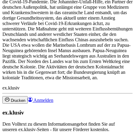
die Covid-19-Pandemie. Die Johanniter-Unfall-Hilfe, ein Partner der
deutschen Außenpolitik, hat unlängst eine Gruppe von Medizinern
und Krankenschwestern in das ozeanische Land entsandt, um das
dortige Gesundheitssystem, das aktuell unter einem Anstieg
schwerer Verläufe bei Covid-19-Erkrankungen ächzt, zu
unterstützen. Die Maßnahme geht mit weiteren Einflussbemühungen
Deutschlands und anderer westlicher Staaten einher, die den
wachsenden wirtschaftlichen Einfluss Chinas auszuhebeln suchen.
Die USA etwa wollen die Marinebasis Lombrum auf der zu Papua-
Neuguinea gehörenden Insel Manus ausbauen. Papua-Neuguinea
liegt strategisch wichtig an Seehandelswegen aus Australien in den
Pazifik. Der Norden des Landes war bis zum Ersten Weltkrieg eine
deutsche Kolonie. Die Aktivitäten der deutschen Kolonialmacht
wirken bis in die Gegenwart fort; die Bundesregierung knüpft an
koloniale Traditionen, etwa die Missionsarbeit, an.
ex.klusiv
Anmelden
Drucken
ex.klusiv
Den Volltext zu diesem Informationsangebot finden Sie auf
unseren ex.klusiv-Seiten - für unsere Förderer kostenlos.