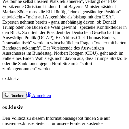
Weltbühne selbst unseren Platz reklamieren", verlangt der FDP-
Vorsitzende Christian Lindner. Laut Bayerns Ministerpräsident
Markus Söder muss die EU künftig "eine eigenständige Position"
entwickeln - "mehr auf Augenhöhe als bislang mit den USA".
Experten nehmen bereits - ganz unabhängig davon, ob Donald
Trump oder Joe Biden die Wahl gewinnt - spezielle Konfliktfelder in
den Blick. So urteilt der Präsident der Deutschen Gesellschaft für
Auswärtige Politik (DGAP), Ex-Airbus-Chef Thomas Enders,
"transatlantisch" werde in wirtschaftlichen Fragen "weiter mit harten
Bandagen gekämpft". Der Vorsitzende des Auswärtigen
Ausschusses im Bundestag, Norbert Röttgen (CDU), geht auch im
Falle eines Biden-Wahlsiegs nicht davon aus, dass Trumps Strafzölle
oder die Sanktionen gegen Nord Stream 2 "sofort
zurückgenommen" werden.
ex.klusiv
Anmelden
Drucken
ex.klusiv
Den Volltext zu diesem Informationsangebot finden Sie auf
unseren ex.klusiv-Seiten - für unsere Förderer kostenlos.