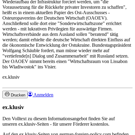
Wiederaufbau der Infrastruktur forciert werden, um "die
Voraussetzung für die Rückkehr privater Investoren zu schaffen",
heißt es in einem aktuellen Papier des Ost-Ausschusses -
Osteuropavereins der Deutschen Wirtschaft (OAOEV).
Anschließend solle dort eine "Sonderwirtschaftszone" errichtet
werden - mit lukrativen Privilegien für auswärtige Firmen.
Wirtschaftsverbände aus dem Ausland sollen "beratend" tätig
werden; damit erhielte die deutsche Wirtschaft direkten Einfluss auf
die ökonomische Entwicklung der Ostukraine. Bundestagspräsident
Wolfgang Schäuble fordert, man müsse wieder mehr auf
"vertiefende[n] Dialog und Zusammenarbeit" mit Russland setzen.
Der OAOEV nimmt bereits einen "Wirtschaftsraum von Lissabon
bis Wladiwostok" ins Visier.
ex.klusiv
Anmelden
Drucken
ex.klusiv
Den Volltext zu diesem Informationsangebot finden Sie auf
unseren ex.klusiv-Seiten - für unsere Förderer kostenlos.
Auf den ex.klusiv-Seiten von german-foreign-policy.com befinden