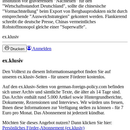
Institution vor gravierenden "Nachteilen" für den
"Wirtschaftsstandort Deutschland", sollte die chinesische
"Vormachtstellung" beim Export von Bergbauprodukten nicht durch
entsprechende "Ausweichstrategien" gekontert werden. Flankierend
schreibt die deutsche Presse, Chinas vermeintliches
Rohstoffmonopol gleiche einer "Superwaffe".
ex.klusiv
Anmelden
Drucken
ex.klusiv
Den Volltext zu diesem Informationsangebot finden Sie auf
unseren ex.klusiv-Seiten - für unsere Förderer kostenlos.
Auf den ex.klusiv-Seiten von german-foreign-policy.com befinden
sich unser Archiv und sämtliche Texte, die älter als 14 Tage sind.
Das Archiv enthält rund 5.000 Artikel sowie Hintergrundberichte,
Dokumente, Rezensionen und Interviews. Wir würden uns freuen,
Ihnen diese Informationen zur Verfügung stellen zu können - für 7
Euro pro Monat. Das Abonnement ist jederzeit kündbar.
Möchten Sie dieses Angebot nutzen? Dann klicken Sie hier:
Persönliches Förder-Abonnement (ex.klusiv)