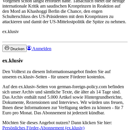
Vorgehen schon längst erfordert hätte. Tatsächlich bietet die heftige
internationale Kritik am saudischen Kronprinzen in Reaktion auf
den Mord an Khashoggi Berlin die Chance, den engen
Schulterschluss des US-Präsidenten mit dem Kronprinzen zu
attackieren und damit der US-Mittelostpolitik die Spitze zu nehmen.
ex.klusiv
Anmelden
Drucken
ex.klusiv
Den Volltext zu diesem Informationsangebot finden Sie auf
unseren ex.klusiv-Seiten - für unsere Förderer kostenlos.
Auf den ex.klusiv-Seiten von german-foreign-policy.com befinden
sich unser Archiv und sämtliche Texte, die älter als 14 Tage sind.
Das Archiv enthält rund 5.000 Artikel sowie Hintergrundberichte,
Dokumente, Rezensionen und Interviews. Wir würden uns freuen,
Ihnen diese Informationen zur Verfügung stellen zu können - für 7
Euro pro Monat. Das Abonnement ist jederzeit kündbar.
Möchten Sie dieses Angebot nutzen? Dann klicken Sie hier:
Persönliches Förder-Abonnement (ex.klusiv)