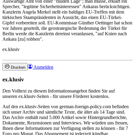
Auswärtige Amt von einer "fluiden Lage"; man müsse, erklärt ein
Sprecher, "legitime Sicherheitsinteressen" Ankaras berücksichtigen.
Kanzlerin Angela Merkel stellt ein baldiges EU-Treffen mit dem
türkischen Staatspräsidenten in Aussicht, das einen EU-Türkei-
Gipfel vorbereiten soll. EU-Kommissar Günther Oettinger hat schon
vor Jahren geurteilt, die geostrategische Bedeutung der Türkei für
Berlin werde die Kanzlerin dereinst veranlassen, "auf Knien nach
Ankara [zu] robben".
ex.klusiv
Anmelden
Drucken
ex.klusiv
Den Volltext zu diesem Informationsangebot finden Sie auf
unseren ex.klusiv-Seiten - für unsere Förderer kostenlos.
Auf den ex.klusiv-Seiten von german-foreign-policy.com befinden
sich unser Archiv und sämtliche Texte, die älter als 14 Tage sind.
Das Archiv enthält rund 5.000 Artikel sowie Hintergrundberichte,
Dokumente, Rezensionen und Interviews. Wir würden uns freuen,
Ihnen diese Informationen zur Verfügung stellen zu können - für 7
Euro pro Monat. Das Abonnement ist jederzeit kündbar.