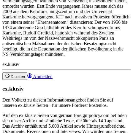
Vernichtungslagern Millionen von Menschen, insbesondere Juden,
ermordet wurden. Erst Ende vergangenen Jahres musste sich das
2009 aus dem Kernforschungszentrum und der Universität
Karlsruhe hervorgegangene KIT nach massiven Protesten öffentlich
von einem seiner "Ehrensenatoren" distanzieren: Der von 1956 bis
1974 amtierende Geschäftsführer des Kernforschungszentrums
Karlsruhe, Rudolf Greifeld, hatte sich während des Zweiten
Weltkriegs im von der Naziwehrmacht okkupierten Paris an
antisemitischen Maßnahmen der deutschen Besatzungsmacht
beteiligt, die in die Deportation der jüdischen Bevölkerung in die
NS-Vernichtungslager mündeten.
ex.klusiv
Anmelden
Drucken
ex.klusiv
Den Volltext zu diesem Informationsangebot finden Sie auf
unseren ex.klusiv-Seiten - für unsere Förderer kostenlos.
Auf den ex.klusiv-Seiten von german-foreign-policy.com befinden
sich unser Archiv und sämtliche Texte, die älter als 14 Tage sind.
Das Archiv enthält rund 5.000 Artikel sowie Hintergrundberichte,
Dokumente, Rezensionen und Interviews. Wir würden uns freuen,