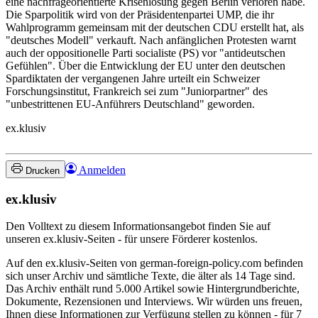
eine nachfrageorientierte Krisenlösung gegen Berlin verloren habe.
Die Sparpolitik wird von der Präsidentenpartei UMP, die ihr
Wahlprogramm gemeinsam mit der deutschen CDU erstellt hat, als
"deutsches Modell" verkauft. Nach anfänglichen Protesten warnt
auch der oppositionelle Parti socialiste (PS) vor "antideutschen
Gefühlen". Über die Entwicklung der EU unter den deutschen
Spardiktaten der vergangenen Jahre urteilt ein Schweizer
Forschungsinstitut, Frankreich sei zum "Juniorpartner" des
"unbestrittenen EU-Anführers Deutschland" geworden.
ex.klusiv
Anmelden
Drucken
ex.klusiv
Den Volltext zu diesem Informationsangebot finden Sie auf
unseren ex.klusiv-Seiten - für unsere Förderer kostenlos.
Auf den ex.klusiv-Seiten von german-foreign-policy.com befinden
sich unser Archiv und sämtliche Texte, die älter als 14 Tage sind.
Das Archiv enthält rund 5.000 Artikel sowie Hintergrundberichte,
Dokumente, Rezensionen und Interviews. Wir würden uns freuen,
Ihnen diese Informationen zur Verfügung stellen zu können - für 7