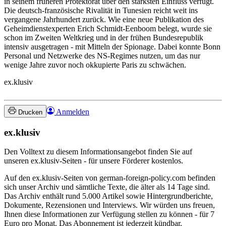
in seinem früheren Protektorat über den stärksten Einfluss verfügt.
Die deutsch-französische Rivalität in Tunesien reicht weit ins
vergangene Jahrhundert zurück. Wie eine neue Publikation des
Geheimdienstexperten Erich Schmidt-Eenboom belegt, wurde sie
schon im Zweiten Weltkrieg und in der frühen Bundesrepublik
intensiv ausgetragen - mit Mitteln der Spionage. Dabei konnte Bonn
Personal und Netzwerke des NS-Regimes nutzen, um das nur
wenige Jahre zuvor noch okkupierte Paris zu schwächen.
ex.klusiv
Anmelden
Drucken
ex.klusiv
Den Volltext zu diesem Informationsangebot finden Sie auf
unseren ex.klusiv-Seiten - für unsere Förderer kostenlos.
Auf den ex.klusiv-Seiten von german-foreign-policy.com befinden
sich unser Archiv und sämtliche Texte, die älter als 14 Tage sind.
Das Archiv enthält rund 5.000 Artikel sowie Hintergrundberichte,
Dokumente, Rezensionen und Interviews. Wir würden uns freuen,
Ihnen diese Informationen zur Verfügung stellen zu können - für 7
Euro pro Monat. Das Abonnement ist jederzeit kündbar.