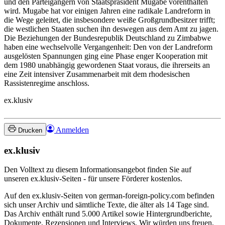
und den Parteigängern von Staatspräsident Mugabe vorenthalten
wird. Mugabe hat vor einigen Jahren eine radikale Landreform in
die Wege geleitet, die insbesondere weiße Großgrundbesitzer trifft;
die westlichen Staaten suchen ihn deswegen aus dem Amt zu jagen.
Die Beziehungen der Bundesrepublik Deutschland zu Zimbabwe
haben eine wechselvolle Vergangenheit: Den von der Landreform
ausgelösten Spannungen ging eine Phase enger Kooperation mit
dem 1980 unabhängig gewordenen Staat voraus, die ihrerseits an
eine Zeit intensiver Zusammenarbeit mit dem rhodesischen
Rassistenregime anschloss.
ex.klusiv
Anmelden
Drucken
ex.klusiv
Den Volltext zu diesem Informationsangebot finden Sie auf
unseren ex.klusiv-Seiten - für unsere Förderer kostenlos.
Auf den ex.klusiv-Seiten von german-foreign-policy.com befinden
sich unser Archiv und sämtliche Texte, die älter als 14 Tage sind.
Das Archiv enthält rund 5.000 Artikel sowie Hintergrundberichte,
Dokumente, Rezensionen und Interviews. Wir würden uns freuen,