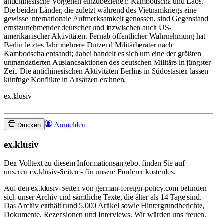
antichinesische Vorgehen einzubeziehen: Kambodscha und Laos.
Die beiden Länder, die zuletzt während des Vietnamkriegs eine
gewisse internationale Aufmerksamkeit genossen, sind Gegenstand
ernstzunehmender deutscher und inzwischen auch US-
amerikanischer Aktivitäten. Fernab öffentlicher Wahrnehmung hat
Berlin letztes Jahr mehrere Dutzend Militärberater nach
Kambodscha entsandt; dabei handelt es sich um eine der größten
unmandatierten Auslandsaktionen des deutschen Militärs in jüngster
Zeit. Die antichinesischen Aktivitäten Berlins in Südostasien lassen
künftige Konflikte in Ansätzen erahnen.
ex.klusiv
Anmelden
Drucken
ex.klusiv
Den Volltext zu diesem Informationsangebot finden Sie auf
unseren ex.klusiv-Seiten - für unsere Förderer kostenlos.
Auf den ex.klusiv-Seiten von german-foreign-policy.com befinden
sich unser Archiv und sämtliche Texte, die älter als 14 Tage sind.
Das Archiv enthält rund 5.000 Artikel sowie Hintergrundberichte,
Dokumente, Rezensionen und Interviews. Wir würden uns freuen,