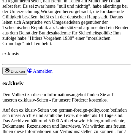
zu legitimieren seien, hält Berlin in Teilen am Münchner Diktat
selbst fest. Es sei zwar heute "null und nichtig", habe allerdings bei
der Unterzeichnung Wirkungen hervorgebracht, die fortdauernde
Gültigkeit besäßen, heißt es in der deutschen Hauptstadt. Daraus
leiten sich Ansprüche von Umgesiedelten gegenüber der
Tschechischen Republik ab. Unterstützend argumentiert ein Berater
aus dem Beirat der Bundesakademie für Sicherheitspolitik: Ihm
zufolge habe "Hitlers Vorgehen 1938" einer "moralischen
Grundlage" nicht entbehrt.
ex.klusiv
Anmelden
Drucken
ex.klusiv
Den Volltext zu diesem Informationsangebot finden Sie auf
unseren ex.klusiv-Seiten - für unsere Förderer kostenlos.
Auf den ex.klusiv-Seiten von german-foreign-policy.com befinden
sich unser Archiv und sämtliche Texte, die älter als 14 Tage sind.
Das Archiv enthält rund 5.000 Artikel sowie Hintergrundberichte,
Dokumente, Rezensionen und Interviews. Wir würden uns freuen,
Ihnen diese Informationen zur Verfügung stellen zu können - für 7