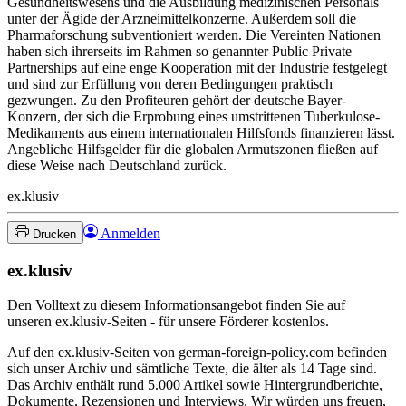
Gesundheitswesens und die Ausbildung medizinischen Personals
unter der Ägide der Arzneimittelkonzerne. Außerdem soll die
Pharmaforschung subventioniert werden. Die Vereinten Nationen
haben sich ihrerseits im Rahmen so genannter Public Private
Partnerships auf eine enge Kooperation mit der Industrie festgelegt
und sind zur Erfüllung von deren Bedingungen praktisch
gezwungen. Zu den Profiteuren gehört der deutsche Bayer-
Konzern, der sich die Erprobung eines umstrittenen Tuberkulose-
Medikaments aus einem internationalen Hilfsfonds finanzieren lässt.
Angebliche Hilfsgelder für die globalen Armutszonen fließen auf
diese Weise nach Deutschland zurück.
ex.klusiv
Anmelden
Drucken
ex.klusiv
Den Volltext zu diesem Informationsangebot finden Sie auf
unseren ex.klusiv-Seiten - für unsere Förderer kostenlos.
Auf den ex.klusiv-Seiten von german-foreign-policy.com befinden
sich unser Archiv und sämtliche Texte, die älter als 14 Tage sind.
Das Archiv enthält rund 5.000 Artikel sowie Hintergrundberichte,
Dokumente, Rezensionen und Interviews. Wir würden uns freuen,